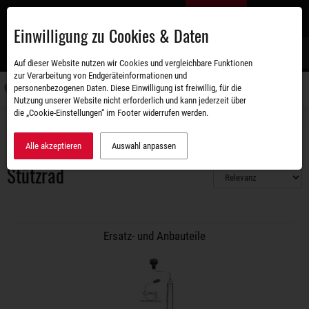
Zum
DE
Hauptinhalt
Einwilligung zu Cookies & Daten
S
Auf dieser Website nutzen wir Cookies und vergleichbare Funktionen
zur Verarbeitung von Endgeräteinformationen und
personenbezogenen Daten. Diese Einwilligung ist freiwillig, für die
Navigati
Nutzung unserer Website nicht erforderlich und kann jederzeit über
umschal
die „Cookie-Einstellungen“ im Footer widerrufen werden.
Zubehörshop
Ersatz- und Anbauteile
Stützrad
Alle akzeptieren
Auswahl anpassen
Stützrad
Ersatz- und Anbauteile