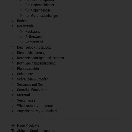
für Kastenanhänger
für Kippanhänger
für Motorradanhänger
Boden
Bordwände
Rückwand
Seitenwand
Vorderwand
Deichselbox / Staubox
Diebstahlsicherung
Kennzeichenträger und -rahmen
Kotflügel / Radabdeckung
Planenzubehör
Scharniere
Schrauben & Stopfen
Seilwinde mit Seil
Sonstige Ersatzteile
Stützrad
Verschlüsse
Windenstand / -traverse
Zuggabelholm / V-Deichsel
Neue Produkte
Aktuelle Sonderangebote