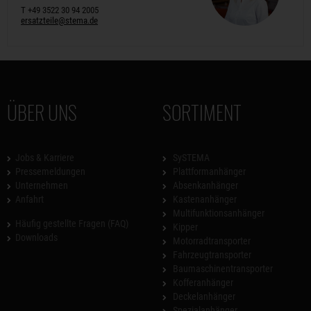
T +49 3522 30 94 2005
ersatzteile@stema.de
ÜBER UNS
SORTIMENT
Jobs & Karriere
SySTEMA
Pressemeldungen
Plattformanhänger
Unternehmen
Absenkanhänger
Anfahrt
Kastenanhänger
Multifunktionsanhänger
Häufig gestellte Fragen (FAQ)
Kipper
Downloads
Motorradtransporter
Fahrzeugtransporter
Baumaschinentransporter
Kofferanhänger
Deckelanhänger
Spezialanhänger