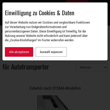
Zum
DE
Hauptinhalt
Einwilligung zu Cookies & Daten
S
Auf dieser Website nutzen wir Cookies und vergleichbare Funktionen
zur Verarbeitung von Endgeräteinformationen und
personenbezogenen Daten. Diese Einwilligung ist freiwillig, für die
Navigati
Nutzung unserer Website nicht erforderlich und kann jederzeit über
umschal
die „Cookie-Einstellungen“ im Footer widerrufen werden.
Zubehörshop
Ersatz- und Anbauteile
Auffahrrampe / Auffahrschiene
für Autotransporter
Alle akzeptieren
Auswahl anpassen
für Autotransporter
Zubehör nach STEMA-Modellen