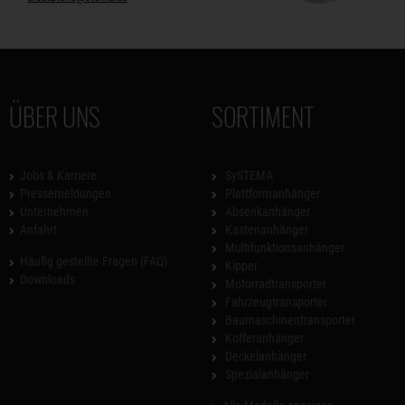
ÜBER UNS
SORTIMENT
Jobs & Karriere
SySTEMA
Pressemeldungen
Plattformanhänger
Unternehmen
Absenkanhänger
Anfahrt
Kastenanhänger
Multifunktionsanhänger
Häufig gestellte Fragen (FAQ)
Kipper
Downloads
Motorradtransporter
Fahrzeugtransporter
Baumaschinentransporter
Kofferanhänger
Deckelanhänger
Spezialanhänger