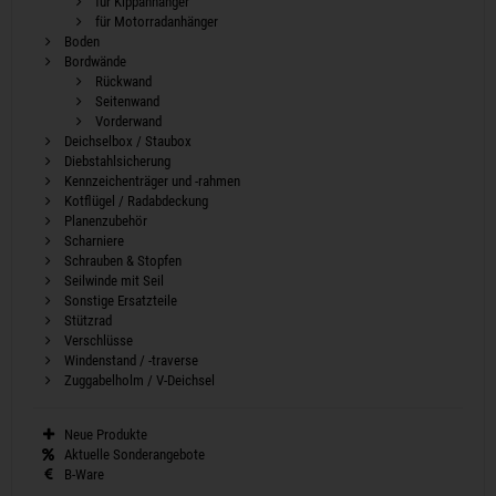
für Kippanhänger
für Motorradanhänger
Boden
Bordwände
Rückwand
Seitenwand
Vorderwand
Deichselbox / Staubox
Diebstahlsicherung
Kennzeichenträger und -rahmen
Kotflügel / Radabdeckung
Planenzubehör
Scharniere
Schrauben & Stopfen
Seilwinde mit Seil
Sonstige Ersatzteile
Stützrad
Verschlüsse
Windenstand / -traverse
Zuggabelholm / V-Deichsel
Neue Produkte
Aktuelle Sonderangebote
B-Ware