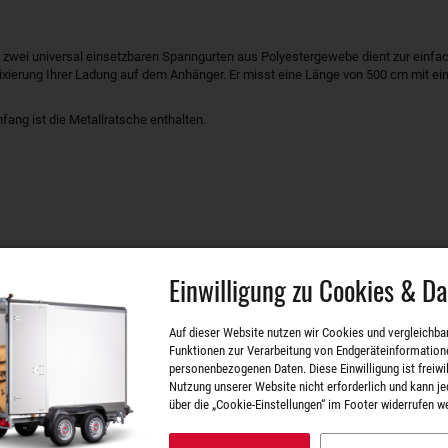
 zwei universal einsetzbaren Spanngurten aus Polyestergewebe dient zur einfa
ixierung Ihrer Ladung auf dem Anhänger. Er misst eine Länge von 500 cm mit ein
fang ist die Metallratsche enthalten.
TLICHE
ARTIKEL
Einwilligung zu Cookies & D
Auf dieser Website nutzen wir Cookies und vergleichba
Funktionen zur Verarbeitung von Endgeräteinformation
personenbezogenen Daten. Diese Einwilligung ist freiwill
 mit Metallratsche
Nutzung unserer Website nicht erforderlich und kann je
 ZT00656
über die „Cookie-Einstellungen“ im Footer widerrufen w
labmessung: 500 cm (Länge)
: 680 g