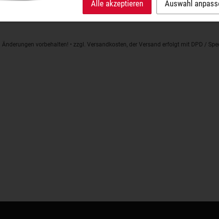
Alle akzeptieren
Auswahl anpass
e Anhänger
d Änderungen vorbehalten! • zzgl. Versandkosten, der Versand erfolgt mit DPD / S