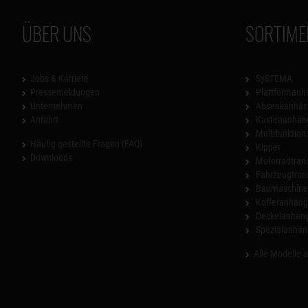
ÜBER UNS
SORTIME
Jobs & Karriere
SySTEMA
Pressemeldungen
Plattformanh
Unternehmen
Absenkanhän
Anfahrt
Kastenanhän
Multifunktio
Häufig gestellte Fragen (FAQ)
Kipper
Downloads
Motorradtrans
Fahrzeugtran
Baumaschinen
Kofferanhäng
Deckelanhän
Spezialanhän
Alle Modelle 