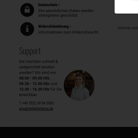
Datenschutz
Passend
Ihre persönlichen Daten werden
strengstens geschützt.
Widerrufsbelehrung
Irrtümer un
Informationen zum Widerrufsrecht
Support
Sie möchten schnell &
zielgerichtet beraten
werden? Wir sind von
08.00 - 09.00 Uhr
,
09.30 - 12.00 Uhr
und
12.30 - 16.30 Uhr
für Sie
erreichbar.
T +49 3522 30 94 2005
ersatzteile@stema.de