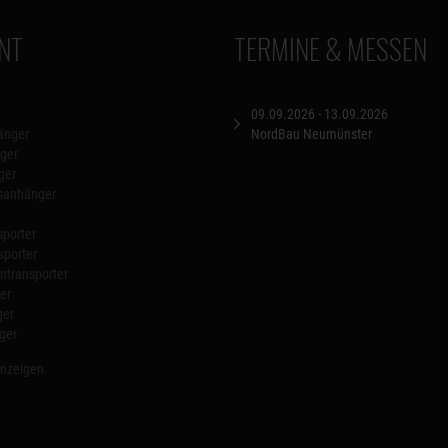
NT
TERMINE & MESSEN
09.09.2026 - 13.09.2026
änger
NordBau Neumünster
ger
ger
nsanhänger
porter
sporter
transporter
er
ger
ger
anzeigen