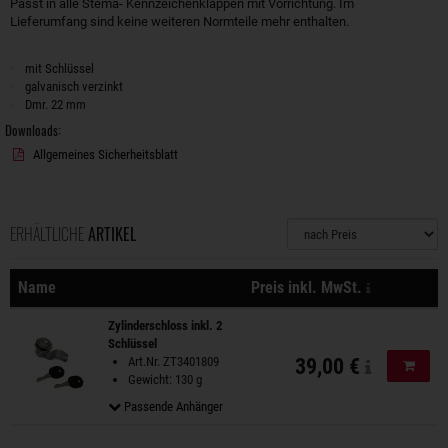
Passt in alle Stema- Kennzeichenklappen mit Vorrichtung. Im
Lieferumfang sind keine weiteren Normteile mehr enthalten.
mit Schlüssel
galvanisch verzinkt
Dmr. 22 mm
Downloads:
Allgemeines Sicherheitsblatt
ERHÄLTLICHE
ARTIKEL
Sortierung
zzgl. Versa
Name
Preis inkl. MwSt.
Aktionen
Zylinderschloss inkl. 2
Schlüssel
Art.Nr. ZT3401809
39,00 €
In de
Gewicht: 130 g
Passende Anhänger