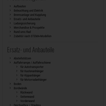
Aufbauten
Beleuchtung und Elektrik
Bremsanlage und Kupplung
Ersatz- und Anbauteile
Ladungssicherung
Merchandise & Prospekte
Rund ums Rad
Zubehör nach STEMA-Modellen
Ersatz- und Anbauteile
Abstellstützen
Auffahrrampe / Auffahrschiene
für Autotransporter
für Kastenanhänger
für Kippanhänger
für Motorradanhänger
Boden
Bordwände
Rückwand
Seitenwand
Vorderwand
Deichselbox / Staubox