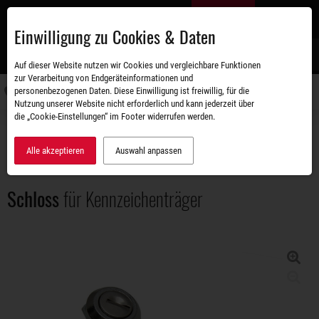
Zum
DE
Hauptinhalt
Einwilligung zu Cookies & Daten
S
Auf dieser Website nutzen wir Cookies und vergleichbare Funktionen
zur Verarbeitung von Endgeräteinformationen und
personenbezogenen Daten. Diese Einwilligung ist freiwillig, für die
Navigati
Nutzung unserer Website nicht erforderlich und kann jederzeit über
umschal
die „Cookie-Einstellungen“ im Footer widerrufen werden.
Zubehörshop
Ersatz- und Anbauteile
Schloss für Kennzeichenträger
Alle akzeptieren
Auswahl anpassen
Schloss
für Kennzeichenträger