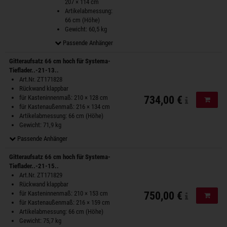
207 × 114 cm
Artikelabmessung:
66 cm (Höhe)
Gewicht: 60,5 kg
Passende Anhänger
Gitteraufsatz 66 cm hoch für Systema-
Tieflader..-21-13..
Art.Nr. ZT171828
Rückwand klappbar
für Kasteninnenmaß: 210 × 128 cm
734,00 €
In de
für Kastenaußenmaß: 216 × 134 cm
Artikelabmessung: 66 cm (Höhe)
Gewicht: 71,9 kg
Passende Anhänger
Gitteraufsatz 66 cm hoch für Systema-
Tieflader..-21-15..
Art.Nr. ZT171829
Rückwand klappbar
für Kasteninnenmaß: 210 × 153 cm
750,00 €
In de
für Kastenaußenmaß: 216 × 159 cm
Artikelabmessung: 66 cm (Höhe)
Gewicht: 75,7 kg