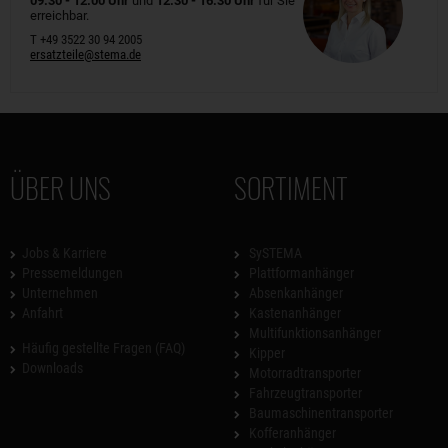
09.30 - 12.00 Uhr
und
12.30 - 16.30 Uhr
für Sie
erreichbar.
T +49 3522 30 94 2005
ersatzteile@stema.de
ÜBER UNS
SORTIMENT
Jobs & Karriere
SySTEMA
Pressemeldungen
Plattformanhänger
Unternehmen
Absenkanhänger
Anfahrt
Kastenanhänger
Multifunktionsanhänger
Häufig gestellte Fragen (FAQ)
Kipper
Downloads
Motorradtransporter
Fahrzeugtransporter
Baumaschinentransporter
Kofferanhänger