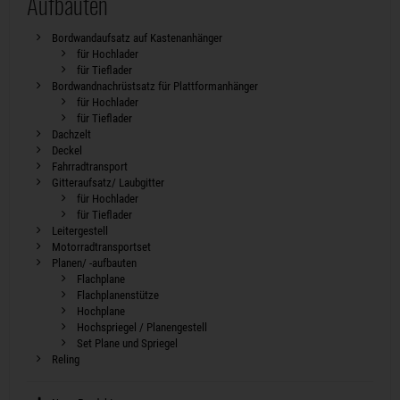
Aufbauten
Bordwandaufsatz auf Kastenanhänger
für Hochlader
für Tieflader
Bordwandnachrüstsatz für Plattformanhänger
für Hochlader
für Tieflader
Dachzelt
Deckel
Fahrradtransport
Gitteraufsatz/ Laubgitter
für Hochlader
für Tieflader
Leitergestell
Motorradtransportset
Planen/ -aufbauten
Flachplane
Flachplanenstütze
Hochplane
Hochspriegel / Planengestell
Set Plane und Spriegel
Reling