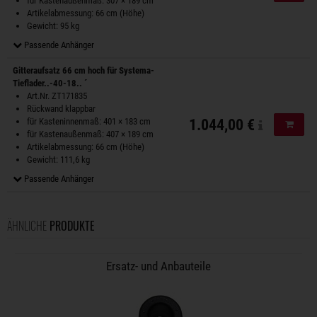
für Kastenaußenmaß: 307 × 189 cm
Artikelabmessung: 66 cm (Höhe)
Gewicht: 95 kg
Passende Anhänger
Gitteraufsatz 66 cm hoch für Systema-
Tieflader..-40-18.. ´
Art.Nr. ZT171835
Rückwand klappbar
für Kasteninnenmaß: 401 × 183 cm
1.044,00 €
In de
für Kastenaußenmaß: 407 × 189 cm
Artikelabmessung: 66 cm (Höhe)
Gewicht: 111,6 kg
Passende Anhänger
ÄHNLICHE
PRODUKTE
Ersatz- und Anbauteile