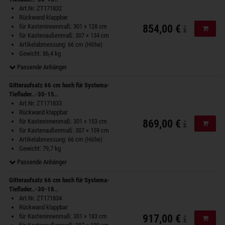
Art.Nr. ZT171832
Rückwand klappbar
für Kasteninnenmaß: 301 × 128 cm
854,00 €
In de
für Kastenaußenmaß: 307 × 134 cm
Artikelabmessung: 66 cm (Höhe)
Gewicht: 86,4 kg
Passende Anhänger
Gitteraufsatz 66 cm hoch für Systema-
Tieflader..-30-15..
Art.Nr. ZT171833
Rückwand klappbar
für Kasteninnenmaß: 301 × 153 cm
869,00 €
In de
für Kastenaußenmaß: 307 × 159 cm
Artikelabmessung: 66 cm (Höhe)
Gewicht: 79,7 kg
Passende Anhänger
Gitteraufsatz 66 cm hoch für Systema-
Tieflader..-30-18..
Art.Nr. ZT171834
Rückwand klappbar
für Kasteninnenmaß: 301 × 183 cm
917,00 €
In de