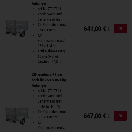
Anhänger
Art.Nr. ZT17848
Vorderwand und
Seitenwand fest
für Kasteninnenmaß:
641,00 €
In de
154 × 108 cm
für
Kastenaußenmaß:
160 × 114 cm
Artikelabmessung:
66 cm (Höhe)
Gewicht: 48,5 kg
Gitteraufsatz 66 cm
hoch für 750 & 850 kg
Anhänger
Art.Nr. ZT17849
Vorderwand und
Seitenwand fest,
nicht für HL 750
für Kasteninnenmaß:
667,00 €
In de
201 × 108 cm
für
Kastenaußenmaß: