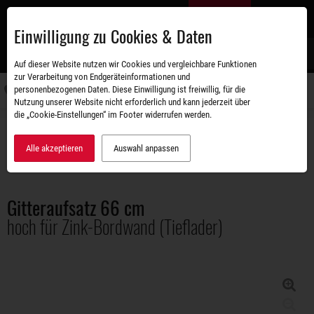
Zum
DE
Hauptinhalt
Einwilligung zu Cookies & Daten
S
Auf dieser Website nutzen wir Cookies und vergleichbare Funktionen
zur Verarbeitung von Endgeräteinformationen und
personenbezogenen Daten. Diese Einwilligung ist freiwillig, für die
Navigati
Nutzung unserer Website nicht erforderlich und kann jederzeit über
umschal
die „Cookie-Einstellungen“ im Footer widerrufen werden.
Zubehörshop
Aufbauten
Gitteraufsatz 66 cm hoch für Zink-Bordwand (Tieflader)
Alle akzeptieren
Auswahl anpassen
Gitteraufsatz 66 cm
hoch für Zink-Bordwand (Tieflader)