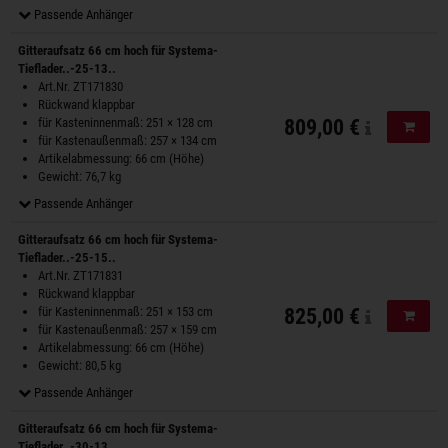
Passende Anhänger
Gitteraufsatz 66 cm hoch für Systema-
Tieflader..-25-13..
Art.Nr. ZT171830
Rückwand klappbar
für Kasteninnenmaß: 251 × 128 cm
809,00 €
In de
für Kastenaußenmaß: 257 × 134 cm
Artikelabmessung: 66 cm (Höhe)
Gewicht: 76,7 kg
Passende Anhänger
Gitteraufsatz 66 cm hoch für Systema-
Tieflader..-25-15..
Art.Nr. ZT171831
Rückwand klappbar
für Kasteninnenmaß: 251 × 153 cm
825,00 €
In de
für Kastenaußenmaß: 257 × 159 cm
Artikelabmessung: 66 cm (Höhe)
Gewicht: 80,5 kg
Passende Anhänger
Gitteraufsatz 66 cm hoch für Systema-
Tieflader..-30-13..