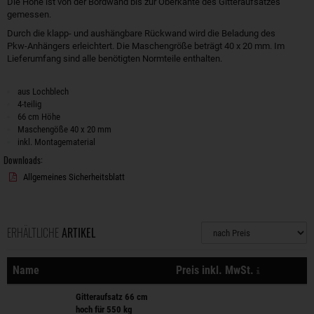
Die Höhe ist von der Bordwand bis zur Oberkante des Gitteraufsatzes
gemessen.
Durch die klapp- und aushängbare Rückwand wird die Beladung des
Pkw-Anhängers erleichtert. Die Maschengröße beträgt 40 x 20 mm. Im
Lieferumfang sind alle benötigten Normteile enthalten.
aus Lochblech
4-teilig
66 cm Höhe
Maschengöße 40 x 20 mm
inkl. Montagematerial
Downloads:
Allgemeines Sicherheitsblatt
ERHÄLTLICHE
ARTIKEL
Sortierung
zzgl. Versa
Name
Preis inkl. MwSt.
Aktionen
Gitteraufsatz 66 cm
hoch für 550 kg