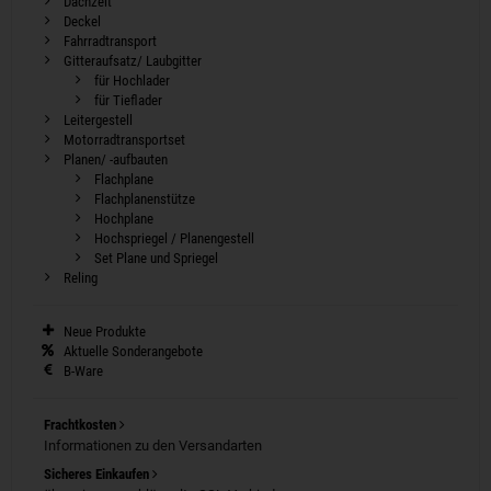
Dachzelt
Deckel
Fahrradtransport
Gitteraufsatz/ Laubgitter
für Hochlader
für Tieflader
Leitergestell
Motorradtransportset
Planen/ -aufbauten
Flachplane
Flachplanenstütze
Hochplane
Hochspriegel / Planengestell
Set Plane und Spriegel
Reling
Neue Produkte
Aktuelle Sonderangebote
B-Ware
Frachtkosten
Informationen zu den Versandarten
Sicheres Einkaufen