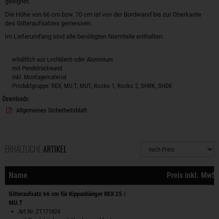
geeignet.
Die Höhe von 66 cm bzw. 70 cm ist von der Bordwand bis zur Oberkante
des Gitteraufsatzes gemessen.
Im Lieferumfang sind alle benötigten Normteile enthalten.
erhältlich aus Lochblech oder Aluminium
mit Pendelrückwand
inkl. Montagematerial
Produktgruppe: REX, MU.T, MUT, Rocko 1, Rocko 2, SHRK, SHDK
Downloads:
Allgemeines Sicherheitsblatt
ERHÄLTLICHE
ARTIKEL
Sortierung
Name
Preis inkl. MwS
Gitteraufsatz 66 cm für Kippanhänger REX 25 /
MU.T
Art.Nr. ZT171824