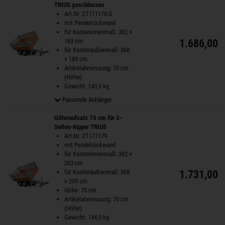
TRIUS geschlossen
Art.Nr. ZT171178.G
mit Pendelrückwand
für Kasteninnenmaß: 362 ×
183 cm
1.686,00 
für Kastenaußenmaß: 368
× 189 cm
Artikelabmessung: 70 cm
(Höhe)
Gewicht: 140,9 kg
Passende Anhänger
Gitteraufsatz 70 cm für 3-
Seiten-Kipper TRIUS
Art.Nr. ZT171179
mit Pendelrückwand
für Kasteninnenmaß: 362 ×
203 cm
für Kastenaußenmaß: 368
1.731,00 
× 209 cm
Höhe: 70 cm
Artikelabmessung: 70 cm
(Höhe)
Gewicht: 144,9 kg