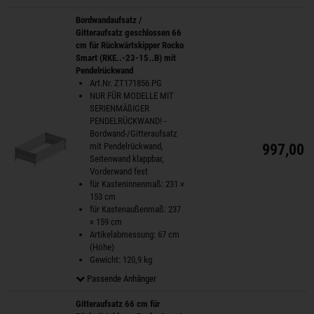
Bordwandaufsatz /
Gitteraufsatz geschlossen 66
cm für Rückwärtskipper Rocko
Smart (RKE..-23-15..B) mit
Pendelrückwand
Art.Nr. ZT171856.PG
NUR FÜR MODELLE MIT
SERIENMÄßIGER
PENDELRÜCKWAND! -
Bordwand-/Gitteraufsatz
mit Pendelrückwand,
997,00 
Seitenwand klappbar,
Vorderwand fest
für Kasteninnenmaß: 231 ×
153 cm
für Kastenaußenmaß: 237
× 159 cm
Artikelabmessung: 67 cm
(Höhe)
Gewicht: 120,9 kg
Passende Anhänger
Gitteraufsatz 66 cm für