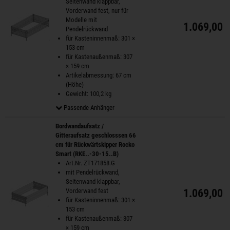
Seitenwand klappbar,
Vorderwand fest, nur für
Modelle mit
1.069,00 
Pendelrückwand
für Kasteninnenmaß: 301 ×
153 cm
für Kastenaußenmaß: 307
× 159 cm
Artikelabmessung: 67 cm
(Höhe)
Gewicht: 100,2 kg
Passende Anhänger
Bordwandaufsatz /
Gitteraufsatz geschlosssen 66
cm für Rückwärtskipper Rocko
Smart (RKE..-30-15..B)
Art.Nr. ZT171858.G
mit Pendelrückwand,
Seitenwand klappbar,
Vorderwand fest
1.069,00 
für Kasteninnenmaß: 301 ×
153 cm
für Kastenaußenmaß: 307
× 159 cm