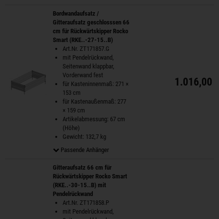
Bordwandaufsatz /
Gitteraufsatz geschlosssen 66
cm für Rückwärtskipper Rocko
Smart (RKE..-27-15..B)
Art.Nr. ZT171857.G
mit Pendelrückwand,
Seitenwand klappbar,
Vorderwand fest
1.016,00 
für Kasteninnenmaß: 271 ×
153 cm
für Kastenaußenmaß: 277
× 159 cm
Artikelabmessung: 67 cm
(Höhe)
Gewicht: 132,7 kg
Passende Anhänger
Gitteraufsatz 66 cm für
Rückwärtskipper Rocko Smart
(RKE..-30-15..B) mit
Pendelrückwand
Art.Nr. ZT171858.P
mit Pendelrückwand,