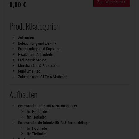
Zum Warenkorb
0,00 €
Produktkategorien
Aufbauten
Beleuchtung und Elektrik
Bremsanlage und Kupplung
Ersatz- und Anbauteile
Ladungssicherung
Merchandise & Prospekte
Rund ums Rad
Zubehör nach STEMA-Modellen
Aufbauten
Bordwandaufsatz auf Kastenanhänger
für Hochlader
für Tieflader
Bordwandnachrüstsatz für Plattformanhänger
für Hochlader
für Tieflader