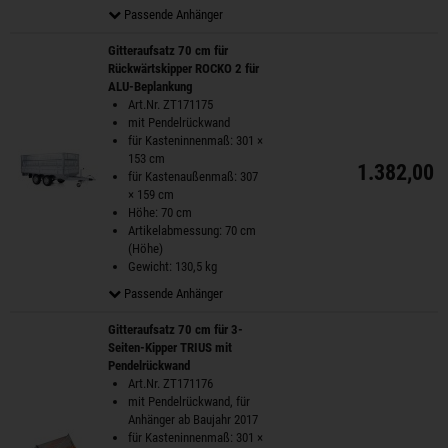
Passende Anhänger
Gitteraufsatz 70 cm für
Rückwärtskipper ROCKO 2 für
ALU-Beplankung
Art.Nr. ZT171175
mit Pendelrückwand
für Kasteninnenmaß: 301 ×
153 cm
1.382,00 
für Kastenaußenmaß: 307
× 159 cm
Höhe: 70 cm
Artikelabmessung: 70 cm
(Höhe)
Gewicht: 130,5 kg
Passende Anhänger
Gitteraufsatz 70 cm für 3-
Seiten-Kipper TRIUS mit
Pendelrückwand
Art.Nr. ZT171176
mit Pendelrückwand, für
Anhänger ab Baujahr 2017
für Kasteninnenmaß: 301 ×