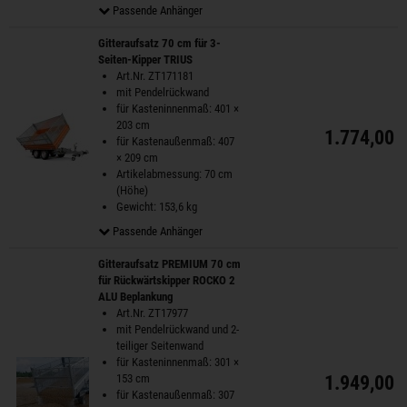
Passende Anhänger
Gitteraufsatz 70 cm für 3-
Seiten-Kipper TRIUS
Art.Nr. ZT171181
mit Pendelrückwand
für Kasteninnenmaß: 401 ×
203 cm
1.774,00 
für Kastenaußenmaß: 407
× 209 cm
Artikelabmessung: 70 cm
(Höhe)
Gewicht: 153,6 kg
Passende Anhänger
Gitteraufsatz PREMIUM 70 cm
für Rückwärtskipper ROCKO 2
ALU Beplankung
Art.Nr. ZT17977
mit Pendelrückwand und 2-
teiliger Seitenwand
für Kasteninnenmaß: 301 ×
153 cm
1.949,00 
für Kastenaußenmaß: 307