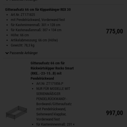
Gitteraufsatz 66 cm für Kippanhänger REX 30
Art.Nr. ZT171825
mit Pendelrückwand, Vorderwand fest
für Kasteninnenmaß: 301 × 128 cm
für Kastenaußenmaß: 307 × 134 cm
775,00 
Höhe: 66 cm
Artikelabmessung: 66 cm (Höhe)
Gewicht: 78,3 kg
Passende Anhänger
Gitteraufsatz 66 cm für
Rückwärtskipper Rocko Smart
(RKE..-23-15..B) mit
Pendelrückwand
Art.Nr. ZT171856.P
NUR FÜR MODELLE MIT
SERIENMÄßIGER
PENDELRÜCKWAND! -
Bordwand-/Gitteraufsatz
mit Pendelrückwand,
997,00 
Seitenwand klappbar,
Vorderwand fest
für Kasteninnenmaß: 231 ×