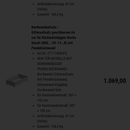
Artikelabmessung: 67 cm
(Höhe)
Gewicht: 140,3 kg
Bordwandaufsatz /
Gitteraufsatz geschlossen 66
cm für Rückwärtskipper Rocko
Smart (RKE..-30-15..B) mit
Pendelrückwand
Art.Nr. ZT171858.PG
NUR FÜR MODELLE MIT
SERIENMÄßIGER
PENDELRÜCKWAND! -
Bordwand-/Gitteraufsatz
mit Pendelrückwand,
1.069,00 
Seitenwand klappbar,
Vorderwand fest
für Kasteninnenmaß: 301 ×
153 cm
für Kastenaußenmaß: 307
× 159 cm
Artikelabmessung: 67 cm
(Höhe)
Gewicht: 138,3 kg