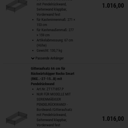
mit Pendelrückwand,
1.016,00 
Seitenwand klappbar,
Vorderwand fest
für Kasteninnenmaß: 271 ×
153 cm
für Kastenaußenmaß: 277
× 159 cm
Artikelabmessung: 67 cm
(Höhe)
Gewicht: 130,7 kg
Passende Anhänger
Gitteraufsatz 66 cm für
Rückwärtskipper Rocko Smart
(RKE..-27-15..B) mit
Pendelrückwand
Art.Nr. ZT171857.P
NUR FÜR MODELLE MIT
SERIENMÄßIGER
PENDELRÜCKWAND! -
Bordwand-/Gitteraufsatz
mit Pendelrückwand,
1.016,00 
Seitenwand klappbar,
Vorderwand fest