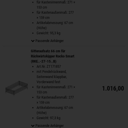
für Kasteninnenmaß: 271 ×
153 cm
für Kastenaußenmaß: 277
× 159 cm
Artikelabmessung: 67 cm
(Höhe)
Gewicht: 95,3 kg
Passende Anhänger
Gitteraufsatz 66 cm für
Rückwärtskipper Rocko Smart
(RKE..-27-15..B)
Art.Nr. ZT171857
mit Pendelrückwand,
Seitenwand klappbar,
Vorderwand fest
für Kasteninnenmaß: 271 ×
1.016,00 
153 cm
für Kastenaußenmaß: 277
× 159 cm
Artikelabmessung: 67 cm
(Höhe)
Gewicht: 97,3 kg
Passende Anhänger