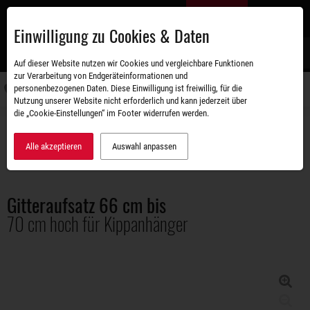
Zum
DE
Hauptinhalt
Einwilligung zu Cookies & Daten
S
Auf dieser Website nutzen wir Cookies und vergleichbare Funktionen
zur Verarbeitung von Endgeräteinformationen und
personenbezogenen Daten. Diese Einwilligung ist freiwillig, für die
Navigati
Nutzung unserer Website nicht erforderlich und kann jederzeit über
umschal
die „Cookie-Einstellungen“ im Footer widerrufen werden.
Zubehörshop
Aufbauten
Gitteraufsatz 66 cm bis 70 cm hoch für Kippanhänger
Alle akzeptieren
Auswahl anpassen
Gitteraufsatz 66 cm bis
70 cm hoch für Kippanhänger