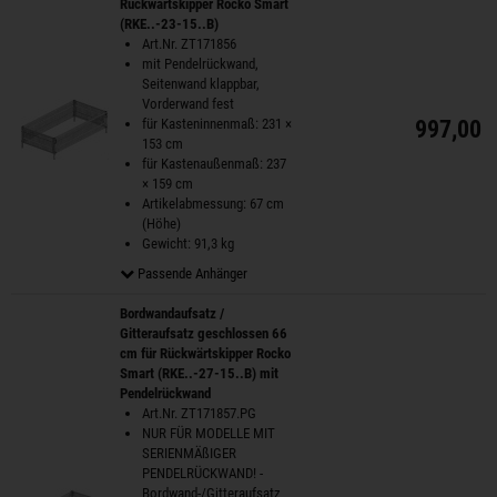
Rückwärtskipper Rocko Smart
(RKE..-23-15..B)
Art.Nr. ZT171856
mit Pendelrückwand,
Seitenwand klappbar,
Vorderwand fest
für Kasteninnenmaß: 231 ×
997,00 
153 cm
für Kastenaußenmaß: 237
× 159 cm
Artikelabmessung: 67 cm
(Höhe)
Gewicht: 91,3 kg
Passende Anhänger
Bordwandaufsatz /
Gitteraufsatz geschlossen 66
cm für Rückwärtskipper Rocko
Smart (RKE..-27-15..B) mit
Pendelrückwand
Art.Nr. ZT171857.PG
NUR FÜR MODELLE MIT
SERIENMÄßIGER
PENDELRÜCKWAND! -
Bordwand-/Gitteraufsatz