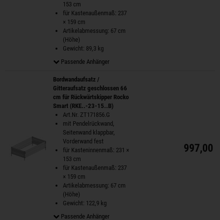
153 cm
für Kastenaußenmaß: 237
× 159 cm
Artikelabmessung: 67 cm
(Höhe)
Gewicht: 89,3 kg
Passende Anhänger
Bordwandaufsatz /
Gitteraufsatz geschlossen 66
cm für Rückwärtskipper Rocko
Smart (RKE..-23-15..B)
Art.Nr. ZT171856.G
mit Pendelrückwand,
Seitenwand klappbar,
Vorderwand fest
997,00 
für Kasteninnenmaß: 231 ×
153 cm
für Kastenaußenmaß: 237
× 159 cm
Artikelabmessung: 67 cm
(Höhe)
Gewicht: 122,9 kg
Passende Anhänger