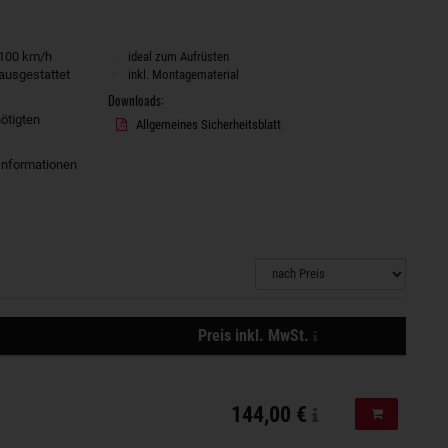
 100 km/h
ideal zum Aufrüsten
ausgestattet
inkl. Montagematerial
Downloads:
ötigten
Allgemeines Sicherheitsblatt
 Informationen
zzgl.
Preis inkl. MwSt.
Versandkosten,
Aktionen
der
Versand
144,00 €
In den Ware
erfolgt
mit