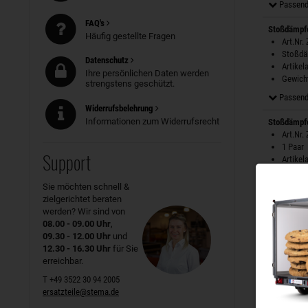
Passend
FAQ's
Stoßdämpfe
Häufig gestellte Fragen
Art.Nr.
Stoßdäm
Datenschutz
Artikel
Ihre persönlichen Daten werden
Gewicht
strengstens geschützt.
Passend
Widerrufsbelehrung
Informationen zum Widerrufsrecht
Stoßdämpfe
Art.Nr.
1 Paar
Support
Artikel
Gewicht
Sie möchten schnell &
Passend
zielgerichtet beraten
werden? Wir sind von
Stoßdämpfe
08.00 - 09.00 Uhr
,
Art.Nr.
09.30 - 12.00 Uhr
und
1 Paar
12.30 - 16.30 Uhr
für Sie
Gewicht
erreichbar.
Passend
T +49 3522 30 94 2005
ersatzteile@stema.de
Stoßdämpfe
Art.Nr.