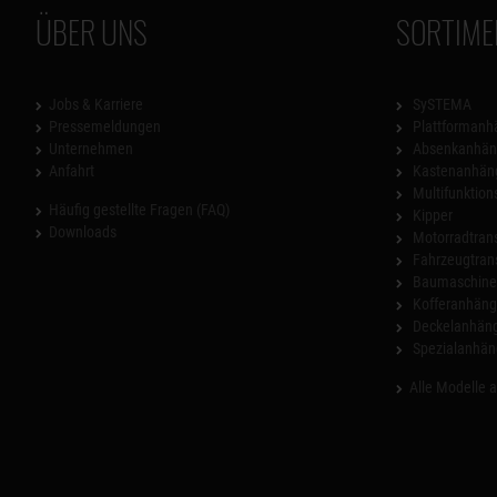
ÜBER UNS
SORTIME
Jobs & Karriere
SySTEMA
Pressemeldungen
Plattformanh
Unternehmen
Absenkanhän
Anfahrt
Kastenanhän
Multifunktio
Häufig gestellte Fragen (FAQ)
Kipper
Downloads
Motorradtrans
Fahrzeugtran
Baumaschinen
Kofferanhäng
Deckelanhän
Spezialanhän
Alle Modelle 