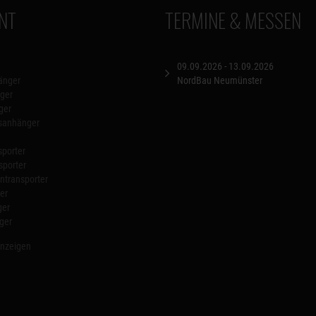
NT
TERMINE & MESSEN
09.09.2026 - 13.09.2026
änger
NordBau Neumünster
ger
ger
nsanhänger
porter
sporter
transporter
er
ger
ger
anzeigen