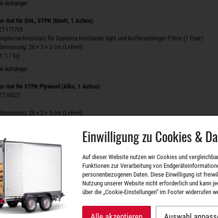
e Anhänger
r-Set für SHL, STPK (Knott, 1 Achse)
 ZT171709
pfernachrüstsatz für Systema Hochlader light und Kofferanhänger P-Box (1 Paar)
abmessung: 26 × 3 × 3 cm (L×B×H)
: 1,7 kg
e Anhänger
r-Set für STPK Plywood (Alko, 1 Achse)
 ZT18527
abmessung: 26 × 3 × 3 cm (L×B×H)
: 2,1 kg
Einwilligung zu Cookies & D
e Anhänger
rnachrüstsatz für WOM XT
Auf dieser Website nutzen wir Cookies und vergleichba
 ZT171100
Funktionen zur Verarbeitung von Endgeräteinformation
personenbezogenen Daten. Diese Einwilligung ist freiwill
: 1,4 kg
Nutzung unserer Website nicht erforderlich und kann je
e Anhänger
über die „Cookie-Einstellungen“ im Footer widerrufen w
rnachrüstsatz für Rückwärtskipper Rocko 1
Alle akzeptieren
Auswahl anpass
 ZT18570