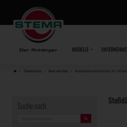
Zum
Hauptinhalt
MODELLE
UNTERNEHM
Zubehörshop
Rund ums Rad
Stoßdämpfernachrüstsatz für 100 km
Stoßdä
Suche nach
Suche