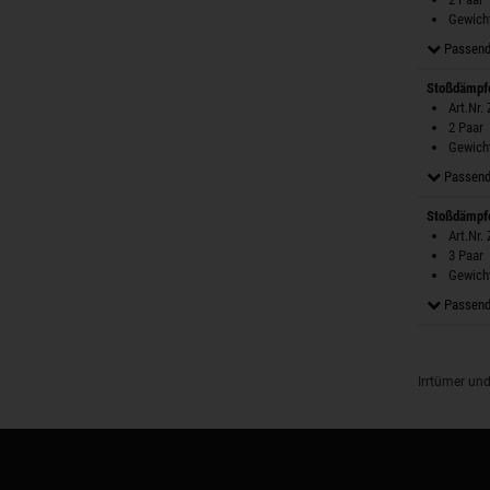
Gewicht
Passend
Stoßdämpfe
Art.Nr.
2 Paar
Gewicht
Passend
Stoßdämpfe
Art.Nr.
3 Paar
Gewicht
Passend
Irrtümer un