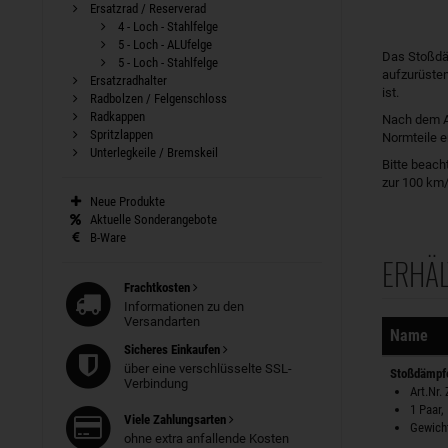
Ersatzrad / Reserverad
4 - Loch - Stahlfelge
5 - Loch - ALUfelge
Das Stoßdä
5 - Loch - Stahlfelge
aufzurüsten
Ersatzradhalter
ist.
Radbolzen / Felgenschloss
Radkappen
Nach dem An
Spritzlappen
Normteile e
Unterlegkeile / Bremskeil
Bitte beach
zur 100 km/
Neue Produkte
Aktuelle Sonderangebote
B-Ware
ERHÄL
Sortierung
Frachtkosten
Informationen zu den
Versandarten
Name
Sicheres Einkaufen
über eine verschlüsselte SSL-
Stoßdämpfe
Verbindung
Art.Nr.
1 Paar,
Viele Zahlungsarten
Gewicht
ohne extra anfallende Kosten