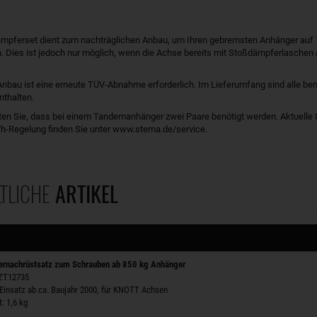
mpferset dient zum nachträglichen Anbau, um Ihren gebremsten Anhänger auf
. Dies ist jedoch nur möglich, wenn die Achse bereits mit Stoßdämpferlaschen 
bau ist eine erneute TÜV-Abnahme erforderlich. Im Lieferumfang sind alle ben
nthalten.
ten Sie, dass bei einem Tandemanhänger zwei Paare benötigt werden. Aktuelle
h-Regelung finden Sie unter www.stema.de/service.
TLICHE
ARTIKEL
rnachrüstsatz zum Schrauben ab 850 kg Anhänger
 ZT12735
 Einsatz ab ca. Baujahr 2000, für KNOTT Achsen
: 1,6 kg