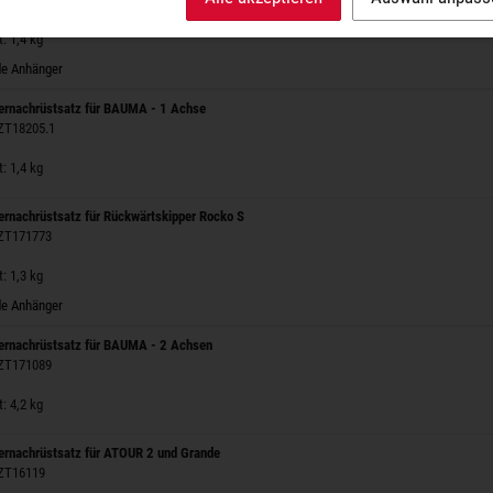
: 1,4 kg
e Anhänger
rnachrüstsatz für BAUMA - 1 Achse
 ZT18205.1
: 1,4 kg
rnachrüstsatz für Rückwärtskipper Rocko S
 ZT171773
: 1,3 kg
e Anhänger
rnachrüstsatz für BAUMA - 2 Achsen
 ZT171089
: 4,2 kg
rnachrüstsatz für ATOUR 2 und Grande
 ZT16119