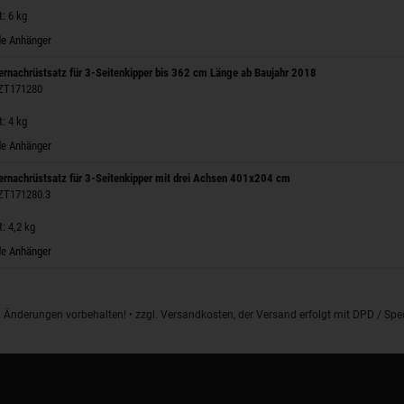
: 6 kg
e Anhänger
rnachrüstsatz für 3-Seitenkipper bis 362 cm Länge ab Baujahr 2018
 ZT171280
: 4 kg
e Anhänger
rnachrüstsatz für 3-Seitenkipper mit drei Achsen 401x204 cm
 ZT171280.3
: 4,2 kg
e Anhänger
d Änderungen vorbehalten! • zzgl. Versandkosten, der Versand erfolgt mit DPD / S