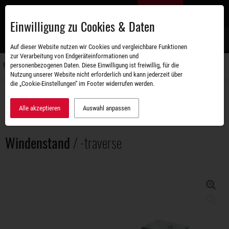
Zum
DE
Hauptinhalt
Einwilligung zu Cookies & Daten
S
Auf dieser Website nutzen wir Cookies und vergleichbare Funktionen
zur Verarbeitung von Endgeräteinformationen und
personenbezogenen Daten. Diese Einwilligung ist freiwillig, für die
Navigati
Nutzung unserer Website nicht erforderlich und kann jederzeit über
umschal
die „Cookie-Einstellungen“ im Footer widerrufen werden.
Zubehörshop
Ersatz- und Anbauteile
Windenstand / -traverse
Alle akzeptieren
Auswahl anpassen
Windenstand
/ -traverse