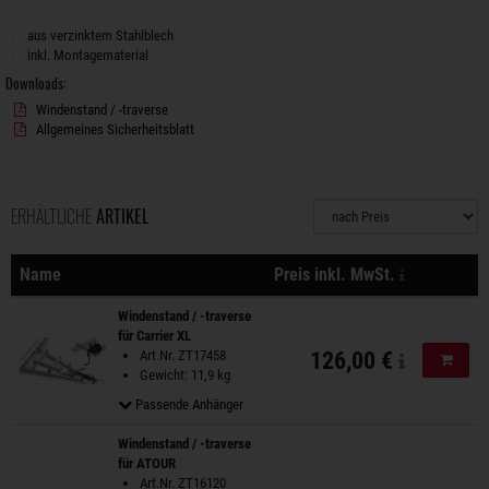
aus verzinktem Stahlblech
inkl. Montagematerial
Downloads:
Windenstand / -traverse
Allgemeines Sicherheitsblatt
ERHÄLTLICHE
ARTIKEL
Sortierung
zzgl. Versa
Name
Preis inkl. MwSt.
Aktionen
Windenstand / -traverse
für Carrier XL
Art.Nr. ZT17458
126,00 €
In de
Gewicht: 11,9 kg
Passende Anhänger
Windenstand / -traverse
für ATOUR
Art.Nr. ZT16120