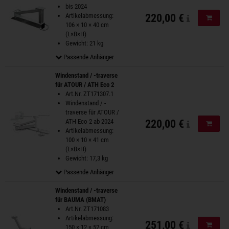
bis 2024
Artikelabmessung:
220,00 €
In de
106 × 10 × 40 cm
(L×B×H)
Gewicht: 21 kg
Passende Anhänger
Windenstand / -traverse
für ATOUR / ATH Eco 2
Art.Nr. ZT171307.1
Windenstand / -
traverse für ATOUR /
ATH Eco 2 ab 2024
220,00 €
In de
Artikelabmessung:
100 × 10 × 41 cm
(L×B×H)
Gewicht: 17,3 kg
Passende Anhänger
Windenstand / -traverse
für BAUMA (BMAT)
Art.Nr. ZT171083
Artikelabmessung:
251,00 €
In de
150 × 12 × 52 cm