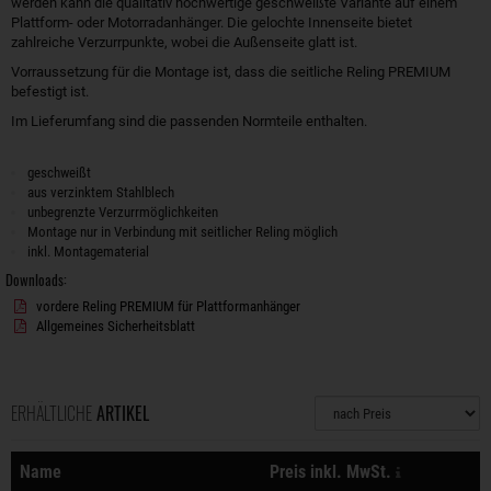
werden kann die qualitativ hochwertige geschweißte Variante auf einem
Plattform- oder Motorradanhänger. Die gelochte Innenseite bietet
zahlreiche Verzurrpunkte, wobei die Außenseite glatt ist.
Vorraussetzung für die Montage ist, dass die seitliche Reling PREMIUM
befestigt ist.
Im Lieferumfang sind die passenden Normteile enthalten.
geschweißt
aus verzinktem Stahlblech
unbegrenzte Verzurrmöglichkeiten
Montage nur in Verbindung mit seitlicher Reling möglich
inkl. Montagematerial
Downloads:
vordere Reling PREMIUM für Plattformanhänger
Allgemeines Sicherheitsblatt
ERHÄLTLICHE
ARTIKEL
Sortierung
zzgl. Versan
Name
Preis inkl. MwSt.