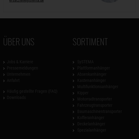
ersatzteile@stema.de
ÜBER UNS
SORTIMENT
Jobs & Karriere
SySTEMA
Pressemeldungen
Plattformanhänger
Unternehmen
Absenkanhänger
Anfahrt
Kastenanhänger
Multifunktionsanhänger
Häufig gestellte Fragen (FAQ)
Kipper
Downloads
Motorradtransporter
Fahrzeugtransporter
Baumaschinentransporter
Kofferanhänger
Deckelanhänger
Spezialanhänger