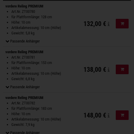
Aktionen
vordere Reling PREMIUM
Art.Nr. ZT00780
für Plattformlänge: 128 cm
Höhe: 10 cm
132,00 €
In de
Artikelabmessung: 10 cm (Höhe)
Gewicht: 5,8 kg
Passende Anhänger
vordere Reling PREMIUM
Art.Nr. ZT00781
für Plattformlänge: 153 cm
Höhe: 10 cm
138,00 €
In de
Artikelabmessung: 10 cm (Höhe)
Gewicht: 6,8 kg
Passende Anhänger
vordere Reling PREMIUM
Art.Nr. ZT00782
für Plattformlänge: 183 cm
Höhe: 10 cm
148,00 €
In de
Artikelabmessung: 10 cm (Höhe)
Gewicht: 7,9 kg
Passende Anhänger