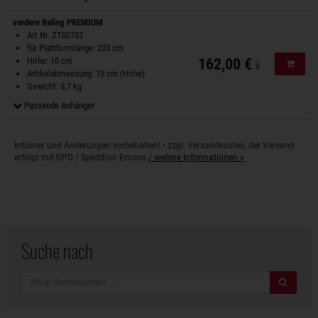
vordere Reling PREMIUM
Art.Nr. ZT00783
für Plattformlänge: 203 cm
Höhe: 10 cm
162,00 €
In de
Artikelabmessung: 10 cm (Höhe)
Gewicht: 8,7 kg
Passende Anhänger
Irrtümer und Änderungen vorbehalten! • zzgl. Versandkosten, der Versand
erfolgt mit DPD / Spedition Emons
/ weitere Informationen »
Suche nach
Suche