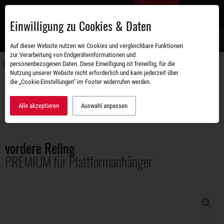
Zum
DE
Hauptinhalt
Einwilligung zu Cookies & Daten
S
Auf dieser Website nutzen wir Cookies und vergleichbare Funktionen
zur Verarbeitung von Endgeräteinformationen und
personenbezogenen Daten. Diese Einwilligung ist freiwillig, für die
Navigati
Nutzung unserer Website nicht erforderlich und kann jederzeit über
umschal
die „Cookie-Einstellungen“ im Footer widerrufen werden.
Zubehörshop
Aufbauten
vordere Reling PREMIUM für Plattformanhänger
Alle akzeptieren
Auswahl anpassen
vordere Reling
PREMIUM für Plattformanhänger