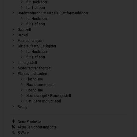
für Hochlader
für Tieflader
Bordwandnachrüstsatz für Plattformanhänger
für Hochlader
für Tieflader
Dachzelt
Deckel
Fahrradtransport
Gitteraufsatz/ Laubgitter
für Hochlader
für Tieflader
Leitergestell
Motorradtransportset
Planen/ -aufbauten
Flachplane
Flachplanenstütze
Hochplane
Hochspriegel / Planengestell
Set Plane und Spriegel
Reling
Neue Produkte
Aktuelle Sonderangebote
B-Ware