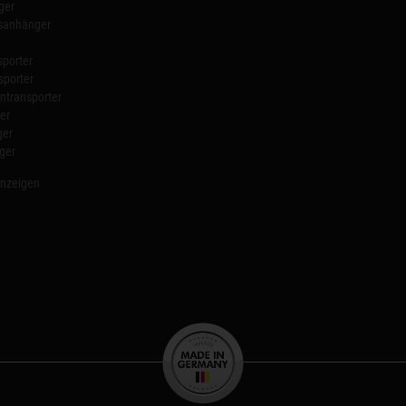
ger
nsanhänger
porter
sporter
transporter
er
ger
ger
anzeigen