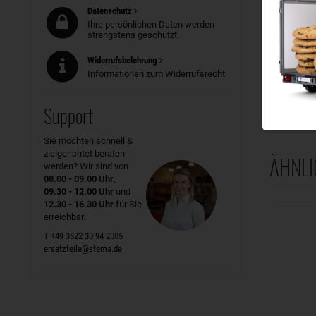
Datenschutz
Name
Ihre persönlichen Daten werden
strengstens geschützt.
Spanngurt 
Art.Nr.
Widerrufsbelehrung
1 Stück
Informationen zum Widerrufsrecht
Gewicht
Passend
Support
Sie möchten schnell &
zielgerichtet beraten
ÄHNLI
werden? Wir sind von
08.00 - 09.00 Uhr
,
09.30 - 12.00 Uhr
und
12.30 - 16.30 Uhr
für Sie
erreichbar.
T +49 3522 30 94 2005
ersatzteile@stema.de