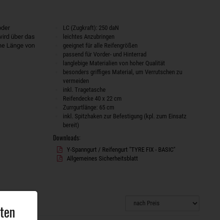
oder
LC (Zugkraft): 250 daN
wird über das
leichtes Anzubringen
ine Länge von
geeignet für alle Reifengrößen
passend für Vorder- und Hinterrad
langlebige Materialien von hoher Qualität
besonders griffiges Material, um Verrutschen zu
vermeiden
inkl. Tragetasche
Reifendecke 40 x 22 cm
Zurrgurtlänge: 65 cm
inkl. Spitzhaken zur Befestigung (kpl. zum Einsatz
bereit)
Downloads:
Y-Spanngurt / Reifengurt "TYRE FIX - BASIC"
Allgemeines Sicherheitsblatt
aten