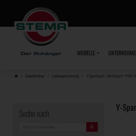
Zum
Hauptinhalt
MODELLE
UNTERNEHM
Zubehörshop
Ladungssicherung
Y-Spanngurt / Reifengurt "TYRE F
Y-Span
Suche nach
Suche