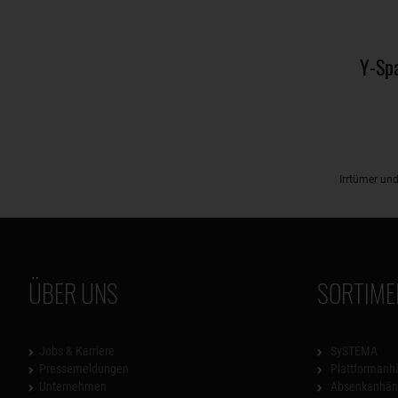
Y-Spa
Irrtümer un
ÜBER UNS
SORTIME
Jobs & Karriere
SySTEMA
Pressemeldungen
Plattformanh
Unternehmen
Absenkanhän