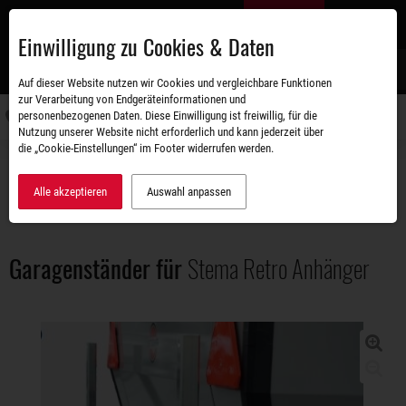
Zum
DE
Hauptinhalt
Einwilligung zu Cookies & Daten
S
Auf dieser Website nutzen wir Cookies und vergleichbare Funktionen
zur Verarbeitung von Endgeräteinformationen und
personenbezogenen Daten. Diese Einwilligung ist freiwillig, für die
Navigati
Nutzung unserer Website nicht erforderlich und kann jederzeit über
umschal
die „Cookie-Einstellungen“ im Footer widerrufen werden.
Zubehörshop
Ersatz- und Anbauteile
Garagenständer für Stema Retro Anhänger
Alle akzeptieren
Auswahl anpassen
Garagenständer für
Stema Retro Anhänger