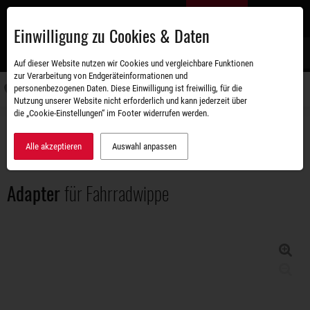
Zum
DE
Hauptinhalt
Einwilligung zu Cookies & Daten
S
Auf dieser Website nutzen wir Cookies und vergleichbare Funktionen
zur Verarbeitung von Endgeräteinformationen und
personenbezogenen Daten. Diese Einwilligung ist freiwillig, für die
Navigati
Nutzung unserer Website nicht erforderlich und kann jederzeit über
umschal
die „Cookie-Einstellungen“ im Footer widerrufen werden.
Zubehörshop
Aufbauten
Adapter für Fahrradwippe
Alle akzeptieren
Auswahl anpassen
Adapter
für Fahrradwippe