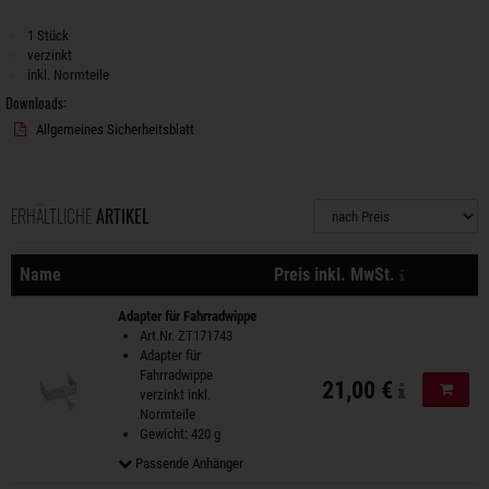
1 Stück
verzinkt
inkl. Normteile
Downloads:
Allgemeines Sicherheitsblatt
ERHÄLTLICHE
ARTIKEL
Sortierung
zzgl. Versa
Name
Preis inkl. MwSt.
Aktionen
Adapter für Fahrradwippe
Art.Nr. ZT171743
Adapter für
Fahrradwippe
21,00 €
In de
verzinkt inkl.
Normteile
Gewicht: 420 g
Passende Anhänger