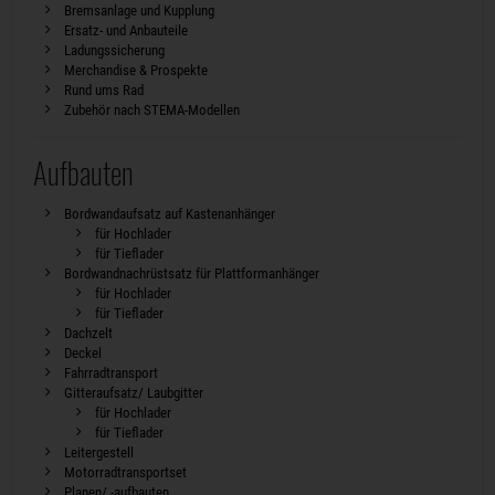
Bremsanlage und Kupplung
Ersatz- und Anbauteile
Ladungssicherung
Merchandise & Prospekte
Rund ums Rad
Zubehör nach STEMA-Modellen
Aufbauten
Bordwandaufsatz auf Kastenanhänger
für Hochlader
für Tieflader
Bordwandnachrüstsatz für Plattformanhänger
für Hochlader
für Tieflader
Dachzelt
Deckel
Fahrradtransport
Gitteraufsatz/ Laubgitter
für Hochlader
für Tieflader
Leitergestell
Motorradtransportset
Planen/ -aufbauten