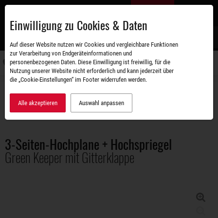
Zum
DE
Hauptinhalt
Einwilligung zu Cookies & Daten
S
Auf dieser Website nutzen wir Cookies und vergleichbare Funktionen
zur Verarbeitung von Endgeräteinformationen und
personenbezogenen Daten. Diese Einwilligung ist freiwillig, für die
Navigati
Nutzung unserer Website nicht erforderlich und kann jederzeit über
umschal
die „Cookie-Einstellungen“ im Footer widerrufen werden.
Zubehörshop
Aufbauten
3-Seiten-Hochplane + Hochspriegel Green Keeper mit Gitterklappe
Alle akzeptieren
Auswahl anpassen
3-Seiten-Hochplane + Hochspriegel
Green Keeper mit Gitterklappe