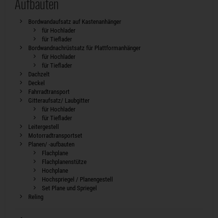
Aufbauten
Bordwandaufsatz auf Kastenanhänger
für Hochlader
für Tieflader
Bordwandnachrüstsatz für Plattformanhänger
für Hochlader
für Tieflader
Dachzelt
Deckel
Fahrradtransport
Gitteraufsatz/ Laubgitter
für Hochlader
für Tieflader
Leitergestell
Motorradtransportset
Planen/ -aufbauten
Flachplane
Flachplanenstütze
Hochplane
Hochspriegel / Planengestell
Set Plane und Spriegel
Reling