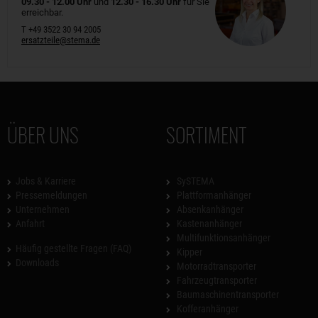
09.30 - 12.00 Uhr
und
12.30 - 16.30 Uhr
für Sie
erreichbar.
T +49 3522 30 94 2005
ersatzteile@stema.de
ÜBER UNS
SORTIMENT
Jobs & Karriere
SySTEMA
Pressemeldungen
Plattformanhänger
Unternehmen
Absenkanhänger
Anfahrt
Kastenanhänger
Multifunktionsanhänger
Häufig gestellte Fragen (FAQ)
Kipper
Downloads
Motorradtransporter
Fahrzeugtransporter
Baumaschinentransporter
Kofferanhänger