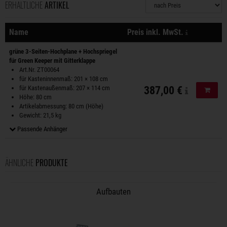
ERHÄLTLICHE
ARTIKEL
Sortierung
zzgl. Versa
Name
Preis inkl. MwSt.
Aktionen
grüne 3-Seiten-Hochplane + Hochspriegel
für Green Keeper mit Gitterklappe
Art.Nr. ZT00064
für Kasteninnenmaß: 201 × 108 cm
für Kastenaußenmaß: 207 × 114 cm
387,00 €
In de
Höhe: 80 cm
Artikelabmessung: 80 cm (Höhe)
Gewicht: 21,5 kg
Passende Anhänger
ÄHNLICHE
PRODUKTE
Aufbauten