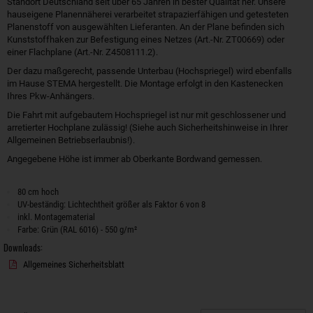
Standort Deutschland seit über 65 Jahren in bester Qualität her. Unsere
hauseigene Planennäherei verarbeitet strapazierfähigen und getesteten
Planenstoff von ausgewählten Lieferanten. An der Plane befinden sich
Kunststoffhaken zur Befestigung eines Netzes (Art.-Nr. ZT00669) oder
einer Flachplane (Art.-Nr. Z4508111.2).
Der dazu maßgerecht, passende Unterbau (Hochspriegel) wird ebenfalls
im Hause STEMA hergestellt. Die Montage erfolgt in den Kastenecken
Ihres Pkw-Anhängers.
Die Fahrt mit aufgebautem Hochspriegel ist nur mit geschlossener und
arretierter Hochplane zulässig! (Siehe auch Sicherheitshinweise in Ihrer
Allgemeinen Betriebserlaubnis!).
Angegebene Höhe ist immer ab Oberkante Bordwand gemessen.
80 cm hoch
UV-beständig: Lichtechtheit größer als Faktor 6 von 8
inkl. Montagematerial
Farbe: Grün (RAL 6016) - 550 g/m²
Downloads:
Allgemeines Sicherheitsblatt