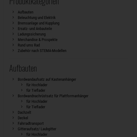
Produktkategorien
Aufbauten
Beleuchtung und Elektrik
Bremsanlage und Kupplung
Ersatz- und Anbauteile
Ladungssicherung
Merchandise & Prospekte
Rund ums Rad
Zubehör nach STEMA-Modellen
Aufbauten
Bordwandaufsatz auf Kastenanhänger
für Hochlader
für Tieflader
Bordwandnachrüstsatz für Plattformanhänger
für Hochlader
für Tieflader
Dachzelt
Deckel
Fahrradtransport
Gitteraufsatz/ Laubgitter
für Hochlader