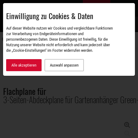
Zum
DE
Hauptinhalt
Einwilligung zu Cookies & Daten
S
Auf dieser Website nutzen wir Cookies und vergleichbare Funktionen
zur Verarbeitung von Endgeräteinformationen und
personenbezogenen Daten. Diese Einwilligung ist freiwillig, für die
Navigati
Nutzung unserer Website nicht erforderlich und kann jederzeit über
umschal
die „Cookie-Einstellungen“ im Footer widerrufen werden.
Zubehörshop
Aufbauten
Flachplane für 3-Seiten-Abdeckplane für Gartenanhänger Green-Keeper
Alle akzeptieren
Auswahl anpassen
Flachplane für
3-Seiten-Abdeckplane für Gartenanhänger Green