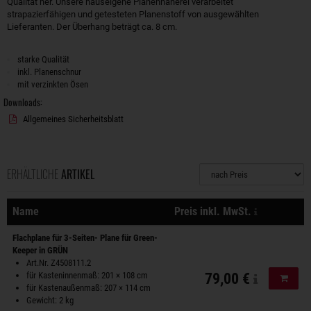
Qualität her. Unsere hauseigene Planennäherei verarbeitet
strapazierfähigen und getesteten Planenstoff von ausgewählten
Lieferanten. Der Überhang beträgt ca. 8 cm.
starke Qualität
inkl. Planenschnur
mit verzinkten Ösen
Downloads:
Allgemeines Sicherheitsblatt
ERHÄLTLICHE
ARTIKEL
Sortierung
zzgl. Versa
Name
Preis inkl. MwSt.
Aktionen
Flachplane für 3-Seiten- Plane für Green-
Keeper in GRÜN
Art.Nr. Z4508111.2
für Kasteninnenmaß: 201 × 108 cm
79,00 €
In de
für Kastenaußenmaß: 207 × 114 cm
Gewicht: 2 kg