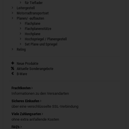
für Tieflader
Leitergestell
Motorradtransportset
Planen/ -aufbauten
Flachplane
Flachplanenstütze
Hochplane
Hochspriegel / Planengestell
Set Plane und Spriegel
Reling
Neue Produkte
Aktuelle Sonderangebote
B-Ware
Frachtkosten
Informationen zu den Versandarten
Sicheres Einkaufen
über eine verschlüsselte SSL-Verbindung
Viele Zahlungsarten
ohne extra anfallende Kosten
FAQ's