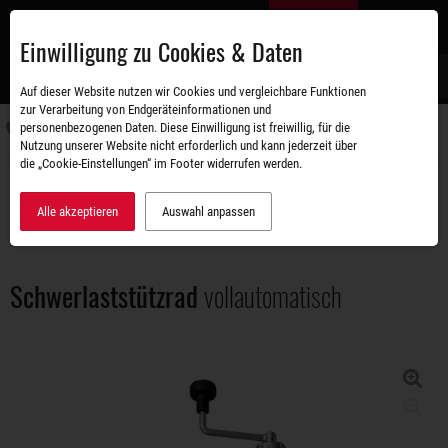
Zum
DE
Hauptinhalt
Einwilligung zu Cookies & Daten
S
Auf dieser Website nutzen wir Cookies und vergleichbare Funktionen
zur Verarbeitung von Endgeräteinformationen und
personenbezogenen Daten. Diese Einwilligung ist freiwillig, für die
Navigati
Nutzung unserer Website nicht erforderlich und kann jederzeit über
umschal
die „Cookie-Einstellungen“ im Footer widerrufen werden.
Zubehörshop
Ersatz- und Anbauteile
Schwerlaststützrad vollautomatisch
Alle akzeptieren
Auswahl anpassen
Schwerlaststützrad
vollautomatisch