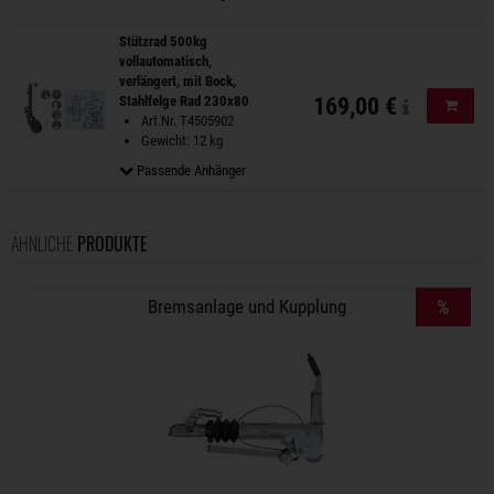
Stützrad 500kg
vollautomatisch,
verlängert, mit Bock,
Stahlfelge Rad 230x80
169,00 €
In de
Art.Nr. T4505902
Gewicht: 12 kg
Passende Anhänger
ÄHNLICHE
PRODUKTE
Bremsanlage und Kupplung
%