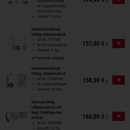
Auflaufeinrichtung
mit angeschweißter
Stützradkonsole
Gewicht: 10,6 kg
Schwerlaststützrad
250kg vollautomatisch
Art.Nr. ZT17394
157,00 €
In de
für Bootstransporter
Gewicht: 11 kg
Passende Anhänger
Schwerlaststützrad
250kg vollautomatisch
Art.Nr. ET4505669
158,00 €
In de
für Tandemanhänger
Gewicht: 10,5 kg
Stützrad 500kg
vollautomatisch, mit
Bock, Stahlfelge Rad
160,00 €
In de
200x50
Art.Nr. T4505899
Gewicht: 9,8 kg