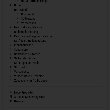
für Motorradanhänger
Boden
Bordwände
Rückwand
Seitenwand
Vorderwand
Deichselbox / Staubox
Diebstahlsicherung
Kennzeichenträger und -rahmen
Kotflügel / Radabdeckung
Planenzubehör
Scharniere
Schrauben & Stopfen
Seilwinde mit Seil
Sonstige Ersatzteile
Stützrad
Verschlüsse
Windenstand / -traverse
Zuggabelholm / V-Deichsel
Neue Produkte
Aktuelle Sonderangebote
B-Ware