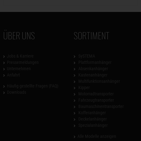
ÜBER UNS
SORTIMENT
Jobs & Karriere
SySTEMA
Pressemeldungen
Plattformanhänger
Unternehmen
Absenkanhänger
Anfahrt
Kastenanhänger
Multifunktionsanhänger
Häufig gestellte Fragen (FAQ)
Kipper
Downloads
Motorradtransporter
Fahrzeugtransporter
Baumaschinentransporter
Kofferanhänger
Deckelanhänger
Spezialanhänger
Alle Modelle anzeigen