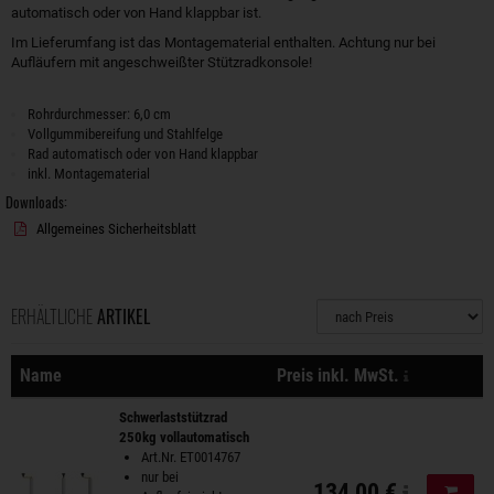
automatisch oder von Hand klappbar ist.
Im Lieferumfang ist das Montagematerial enthalten. Achtung nur bei
Aufläufern mit angeschweißter Stützradkonsole!
Rohrdurchmesser: 6,0 cm
Vollgummibereifung und Stahlfelge
Rad automatisch oder von Hand klappbar
inkl. Montagematerial
Downloads:
Allgemeines Sicherheitsblatt
ERHÄLTLICHE
ARTIKEL
Sortierung
zzgl. Versa
Name
Preis inkl. MwSt.
Aktionen
Schwerlaststützrad
250kg vollautomatisch
Art.Nr. ET0014767
nur bei
134,00 €
In de