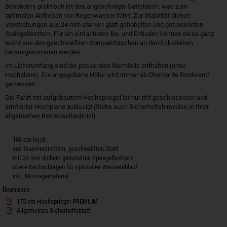
Besonders praktisch ist das angeschrägte Satteldach, was zum
optimalen Abfließen von Regenwasser führt. Zur Stabilität dienen
Verstrebungen aus 24 mm starken glatt gehobelten und getrockneten
Spriegelbrettern. Für ein einfacheres Be- und Entladen können diese ganz
leicht aus den geschweißten Kompakttaschen an den Eckstreben
herausgenommen werden.
Im Lieferumfang sind die passenden Normteile enthalten (ohne
Hochplane). Die angegebene Höhe wird immer ab Oberkante Bordwand
gemessen.
Die Fahrt mit aufgebautem Hochspriegel ist nur mit geschlossener und
arretierter Hochplane zulässig! (Siehe auch Sicherheitshinweise in Ihrer
allgemeinen Betriebserlaubnis!)
100 cm hoch
aus feuerverzinktem, geschweißten Stahl
mit 24 mm dickem gehobelten Spriegelbrettern
obere Dachschrägen für optimalen Wasserablauf
inkl. Montagematerial
Downloads:
175 cm Hochspriegel PREMIUM
Allgemeines Sicherheitsblatt