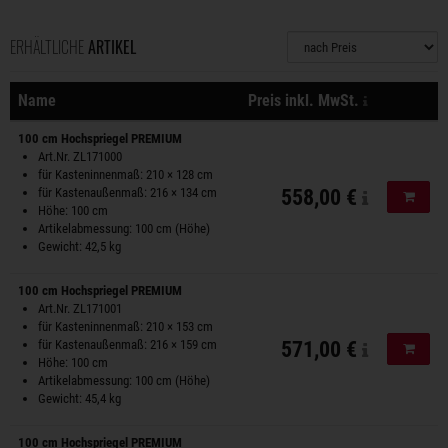
ERHÄLTLICHE
ARTIKEL
Sortierung
zzgl. Versan
Name
Preis inkl. MwSt.
Aktionen
100 cm Hochspriegel PREMIUM
Art.Nr. ZL171000
für Kasteninnenmaß: 210 × 128 cm
für Kastenaußenmaß: 216 × 134 cm
558,00 €
In de
Höhe: 100 cm
Artikelabmessung: 100 cm (Höhe)
Gewicht: 42,5 kg
100 cm Hochspriegel PREMIUM
Art.Nr. ZL171001
für Kasteninnenmaß: 210 × 153 cm
für Kastenaußenmaß: 216 × 159 cm
571,00 €
In de
Höhe: 100 cm
Artikelabmessung: 100 cm (Höhe)
Gewicht: 45,4 kg
100 cm Hochspriegel PREMIUM