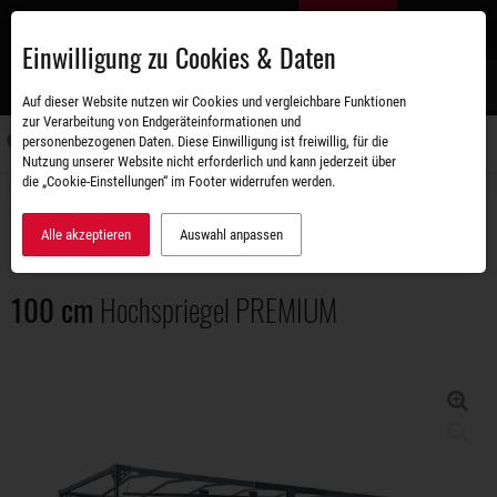
Zum
DE
Hauptinhalt
Einwilligung zu Cookies & Daten
S
Auf dieser Website nutzen wir Cookies und vergleichbare Funktionen
zur Verarbeitung von Endgeräteinformationen und
personenbezogenen Daten. Diese Einwilligung ist freiwillig, für die
Navigati
Nutzung unserer Website nicht erforderlich und kann jederzeit über
umschal
die „Cookie-Einstellungen“ im Footer widerrufen werden.
Zubehörshop
Aufbauten
100 cm Hochspriegel PREMIUM
Alle akzeptieren
Auswahl anpassen
100 cm
Hochspriegel PREMIUM