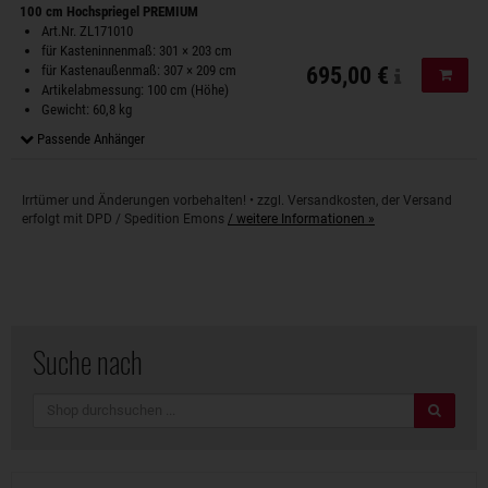
100 cm Hochspriegel PREMIUM
Art.Nr. ZL171010
für Kasteninnenmaß: 301 × 203 cm
für Kastenaußenmaß: 307 × 209 cm
695,00 €
In de
Artikelabmessung: 100 cm (Höhe)
Gewicht: 60,8 kg
Passende Anhänger
Irrtümer und Änderungen vorbehalten! • zzgl. Versandkosten, der Versand
erfolgt mit DPD / Spedition Emons
/ weitere Informationen »
Suche nach
Suche