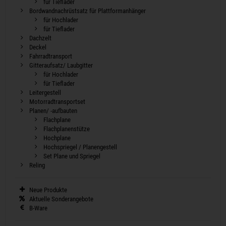
für Tieflader
Bordwandnachrüstsatz für Plattformanhänger
für Hochlader
für Tieflader
Dachzelt
Deckel
Fahrradtransport
Gitteraufsatz/ Laubgitter
für Hochlader
für Tieflader
Leitergestell
Motorradtransportset
Planen/ -aufbauten
Flachplane
Flachplanenstütze
Hochplane
Hochspriegel / Planengestell
Set Plane und Spriegel
Reling
Neue Produkte
Aktuelle Sonderangebote
B-Ware