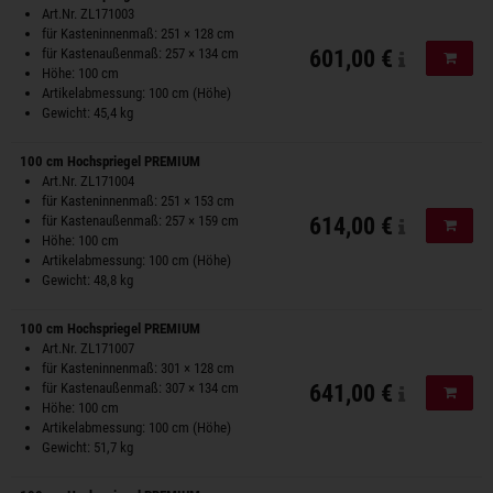
Art.Nr. ZL171003
für Kasteninnenmaß: 251 × 128 cm
für Kastenaußenmaß: 257 × 134 cm
601,00 €
In de
Höhe: 100 cm
Artikelabmessung: 100 cm (Höhe)
Gewicht: 45,4 kg
100 cm Hochspriegel PREMIUM
Art.Nr. ZL171004
für Kasteninnenmaß: 251 × 153 cm
für Kastenaußenmaß: 257 × 159 cm
614,00 €
In de
Höhe: 100 cm
Artikelabmessung: 100 cm (Höhe)
Gewicht: 48,8 kg
100 cm Hochspriegel PREMIUM
Art.Nr. ZL171007
für Kasteninnenmaß: 301 × 128 cm
für Kastenaußenmaß: 307 × 134 cm
641,00 €
In de
Höhe: 100 cm
Artikelabmessung: 100 cm (Höhe)
Gewicht: 51,7 kg