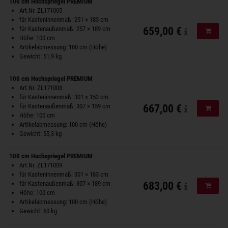
100 cm Hochspriegel PREMIUM
Art.Nr. ZL171005
für Kasteninnenmaß: 251 × 183 cm
für Kastenaußenmaß: 257 × 189 cm
659,00 €
In de
Höhe: 100 cm
Artikelabmessung: 100 cm (Höhe)
Gewicht: 51,9 kg
100 cm Hochspriegel PREMIUM
Art.Nr. ZL171008
für Kasteninnenmaß: 301 × 153 cm
für Kastenaußenmaß: 307 × 159 cm
667,00 €
In de
Höhe: 100 cm
Artikelabmessung: 100 cm (Höhe)
Gewicht: 55,3 kg
100 cm Hochspriegel PREMIUM
Art.Nr. ZL171009
für Kasteninnenmaß: 301 × 183 cm
für Kastenaußenmaß: 307 × 189 cm
683,00 €
In de
Höhe: 100 cm
Artikelabmessung: 100 cm (Höhe)
Gewicht: 60 kg