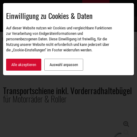
Zum
DE
Hauptinhalt
Einwilligung zu Cookies & Daten
S
Auf dieser Website nutzen wir Cookies und vergleichbare Funktionen
zur Verarbeitung von Endgeräteinformationen und
personenbezogenen Daten. Diese Einwilligung ist freiwillig, für die
Navigati
Nutzung unserer Website nicht erforderlich und kann jederzeit über
umschal
die „Cookie-Einstellungen“ im Footer widerrufen werden.
Zubehörshop
Ladungssicherung
Transportschiene inkl. Vorderradhaltebügel für Motorräder & Roller
Alle akzeptieren
Auswahl anpassen
Transportschiene inkl. Vorderradhaltebügel
für Motorräder & Roller