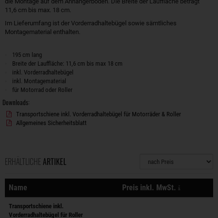
die Montage auf dem Anhängerboden. Die Breite der Lauffläche beträgt
11,6 cm bis max. 18 cm.
Im Lieferumfang ist der Vorderradhaltebügel sowie sämtliches
Montagematerial enthalten.
195 cm lang
Breite der Lauffläche: 11,6 cm bis max 18 cm
inkl. Vorderradhaltebügel
inkl. Montagematerial
für Motorrad oder Roller
Downloads:
Transportschiene inkl. Vorderradhaltebügel für Motorräder & Roller
Allgemeines Sicherheitsblatt
ERHÄLTLICHE
ARTIKEL
Sortierung
zzgl. Versa
Name
Preis inkl. MwSt.
Aktionen
Transportschiene inkl.
Vorderradhaltebügel für Roller