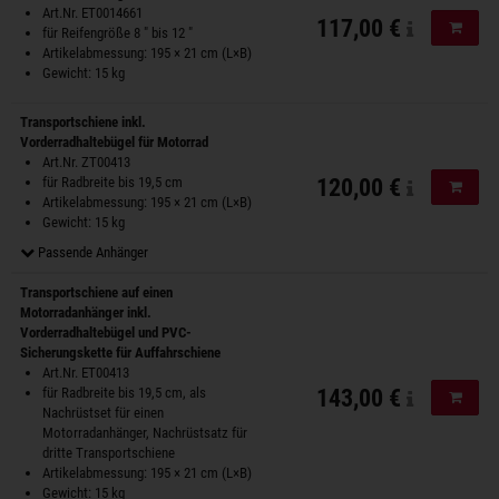
Art.Nr. ET0014661
117,00 €
In de
für Reifengröße 8 " bis 12 "
Artikelabmessung: 195 × 21 cm (L×B)
Gewicht: 15 kg
Transportschiene inkl.
Vorderradhaltebügel für Motorrad
Art.Nr. ZT00413
für Radbreite bis 19,5 cm
120,00 €
In de
Artikelabmessung: 195 × 21 cm (L×B)
Gewicht: 15 kg
Passende Anhänger
Transportschiene auf einen
Motorradanhänger inkl.
Vorderradhaltebügel und PVC-
Sicherungskette für Auffahrschiene
Art.Nr. ET00413
für Radbreite bis 19,5 cm, als
143,00 €
In de
Nachrüstset für einen
Motorradanhänger, Nachrüstsatz für
dritte Transportschiene
Artikelabmessung: 195 × 21 cm (L×B)
Gewicht: 15 kg