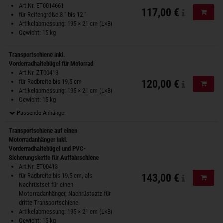
Art.Nr. ET0014661
117,00 €
In de
für Reifengröße 8 " bis 12 "
Artikelabmessung: 195 × 21 cm (L×B)
Gewicht: 15 kg
Transportschiene inkl.
Vorderradhaltebügel für Motorrad
Art.Nr. ZT00413
für Radbreite bis 19,5 cm
120,00 €
In de
Artikelabmessung: 195 × 21 cm (L×B)
Gewicht: 15 kg
Passende Anhänger
Transportschiene auf einen
Motorradanhänger inkl.
Vorderradhaltebügel und PVC-
Sicherungskette für Auffahrschiene
Art.Nr. ET00413
für Radbreite bis 19,5 cm, als
143,00 €
In de
Nachrüstset für einen
Motorradanhänger, Nachrüstsatz für
dritte Transportschiene
Artikelabmessung: 195 × 21 cm (L×B)
Gewicht: 15 kg