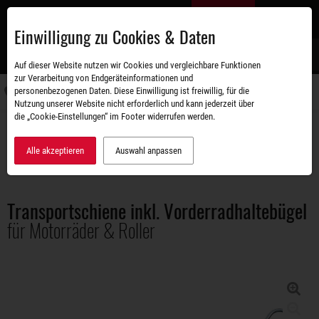
Zum
DE
Hauptinhalt
Einwilligung zu Cookies & Daten
S
Auf dieser Website nutzen wir Cookies und vergleichbare Funktionen
zur Verarbeitung von Endgeräteinformationen und
personenbezogenen Daten. Diese Einwilligung ist freiwillig, für die
Navigati
Nutzung unserer Website nicht erforderlich und kann jederzeit über
umschal
die „Cookie-Einstellungen“ im Footer widerrufen werden.
Zubehörshop
Ladungssicherung
Transportschiene inkl. Vorderradhaltebügel für Motorräder & Roller
Alle akzeptieren
Auswahl anpassen
Transportschiene inkl. Vorderradhaltebügel
für Motorräder & Roller