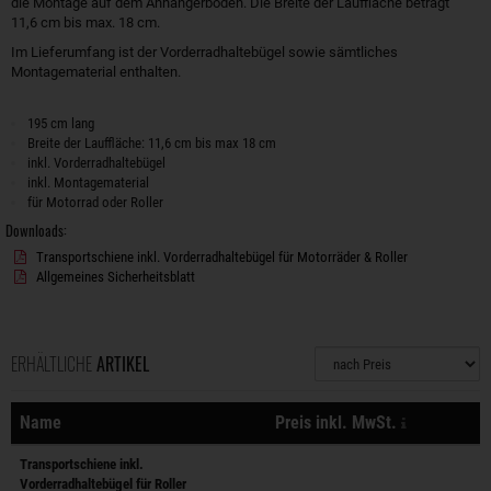
die Montage auf dem Anhängerboden. Die Breite der Lauffläche beträgt
11,6 cm bis max. 18 cm.
Im Lieferumfang ist der Vorderradhaltebügel sowie sämtliches
Montagematerial enthalten.
195 cm lang
Breite der Lauffläche: 11,6 cm bis max 18 cm
inkl. Vorderradhaltebügel
inkl. Montagematerial
für Motorrad oder Roller
Downloads:
Transportschiene inkl. Vorderradhaltebügel für Motorräder & Roller
Allgemeines Sicherheitsblatt
ERHÄLTLICHE
ARTIKEL
Sortierung
zzgl. Versa
Name
Preis inkl. MwSt.
Aktionen
Transportschiene inkl.
Vorderradhaltebügel für Roller