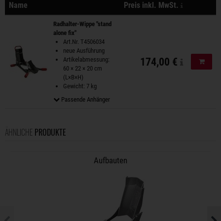
zzgl. Versa
Name
Preis inkl. MwSt.
Aktionen
Radhalter-Wippe "stand
alone fix"
Art.Nr. T4506034
neue Ausführung
Artikelabmessung:
174,00 €
In de
60 × 22 × 20 cm
(L×B×H)
Gewicht: 7 kg
Passende Anhänger
ÄHNLICHE
PRODUKTE
Aufbauten