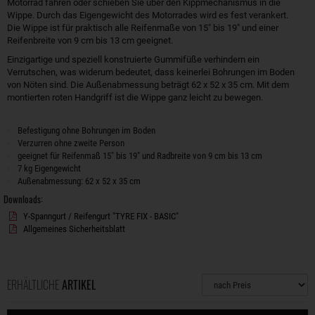
Motorrad fahren oder schieben Sie über den Kippmechanismus in die
Wippe. Durch das Eigengewicht des Motorrades wird es fest verankert.
Die Wippe ist für praktisch alle Reifenmaße von 15" bis 19" und einer
Reifenbreite von 9 cm bis 13 cm geeignet.
Einzigartige und speziell konstruierte Gummifüße verhindern ein
Verrutschen, was widerum bedeutet, dass keinerlei Bohrungen im Boden
von Nöten sind. Die Außenabmessung beträgt 62 x 52 x 35 cm. Mit dem
montierten roten Handgriff ist die Wippe ganz leicht zu bewegen.
Befestigung ohne Bohrungen im Boden
Verzurren ohne zweite Person
geeignet für Reifenmaß 15" bis 19" und Radbreite von 9 cm bis 13 cm
7 kg Eigengewicht
Außenabmessung: 62 x 52 x 35 cm
Downloads:
Y-Spanngurt / Reifengurt "TYRE FIX - BASIC"
Allgemeines Sicherheitsblatt
ERHÄLTLICHE
ARTIKEL
Sortierung