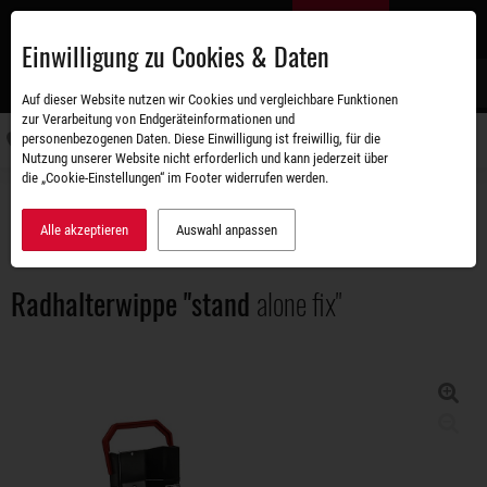
Zum
DE
Hauptinhalt
Einwilligung zu Cookies & Daten
S
Auf dieser Website nutzen wir Cookies und vergleichbare Funktionen
zur Verarbeitung von Endgeräteinformationen und
personenbezogenen Daten. Diese Einwilligung ist freiwillig, für die
Navigati
Nutzung unserer Website nicht erforderlich und kann jederzeit über
umschal
die „Cookie-Einstellungen“ im Footer widerrufen werden.
Zubehörshop
Ladungssicherung
Radhalterwippe "stand alone fix"
Alle akzeptieren
Auswahl anpassen
Radhalterwippe "stand
alone fix"