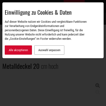
Zum
DE
Hauptinhalt
Einwilligung zu Cookies & Daten
S
Auf dieser Website nutzen wir Cookies und vergleichbare Funktionen
zur Verarbeitung von Endgeräteinformationen und
personenbezogenen Daten. Diese Einwilligung ist freiwillig, für die
Navigati
Nutzung unserer Website nicht erforderlich und kann jederzeit über
umschal
die „Cookie-Einstellungen“ im Footer widerrufen werden.
Zubehörshop
Aufbauten
Metalldeckel 20 cm hoch
Alle akzeptieren
Auswahl anpassen
Metalldeckel 20
cm hoch