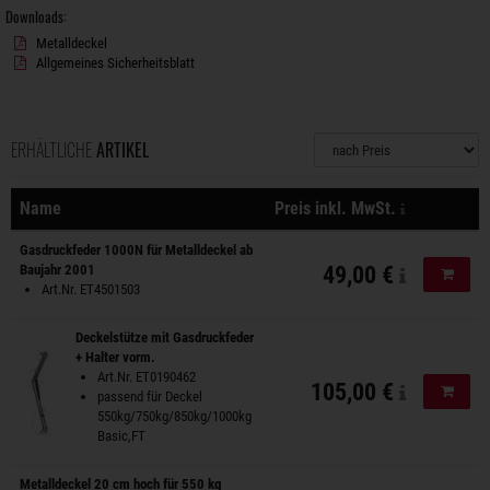
Downloads:
Metalldeckel
Allgemeines Sicherheitsblatt
ERHÄLTLICHE
ARTIKEL
Sortierung
zzgl. Versa
Name
Preis inkl. MwSt.
Aktionen
Gasdruckfeder 1000N für Metalldeckel ab
Baujahr 2001
49,00 €
In de
Art.Nr. ET4501503
Deckelstütze mit Gasdruckfeder
+ Halter vorm.
Art.Nr. ET0190462
105,00 €
In de
passend für Deckel
550kg/750kg/850kg/1000kg
Basic,FT
Metalldeckel 20 cm hoch für 550 kg