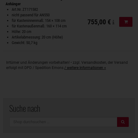
Anhänger
Art.Nr. ZT171582
nicht passend für AN550
für Kasteninnenmaß: 154 × 108 cm
755,00 €
In de
für Kastenaußenmaß: 160 × 114 cm
Höhe: 20 cm
Artikelabmessung: 20 cm (Höhe)
Gewicht: 50,7 kg
Irrtümer und Änderungen vorbehalten! • zzgl. Versandkosten, der Versand
erfolgt mit DPD / Spedition Emons
/ weitere Informationen »
Suche nach
Suche