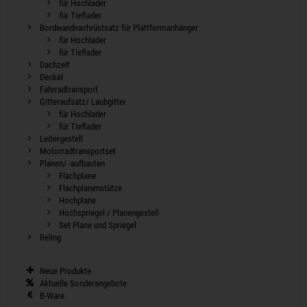
für Hochlader
für Tieflader
Bordwandnachrüstsatz für Plattformanhänger
für Hochlader
für Tieflader
Dachzelt
Deckel
Fahrradtransport
Gitteraufsatz/ Laubgitter
für Hochlader
für Tieflader
Leitergestell
Motorradtransportset
Planen/ -aufbauten
Flachplane
Flachplanenstütze
Hochplane
Hochspriegel / Planengestell
Set Plane und Spriegel
Reling
Neue Produkte
Aktuelle Sonderangebote
B-Ware