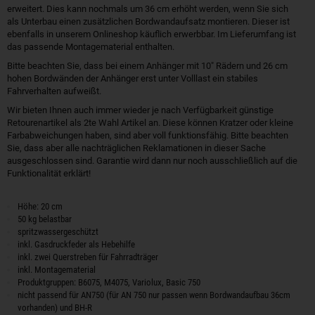
erweitert. Dies kann nochmals um 36 cm erhöht werden, wenn Sie sich
als Unterbau einen zusätzlichen Bordwandaufsatz montieren. Dieser ist
ebenfalls in unserem Onlineshop käuflich erwerbbar. Im Lieferumfang ist
das passende Montagematerial enthalten.
Bitte beachten Sie, dass bei einem Anhänger mit 10" Rädern und 26 cm
hohen Bordwänden der Anhänger erst unter Volllast ein stabiles
Fahrverhalten aufweißt.
Wir bieten Ihnen auch immer wieder je nach Verfügbarkeit günstige
Retourenartikel als 2te Wahl Artikel an. Diese können Kratzer oder kleine
Farbabweichungen haben, sind aber voll funktionsfähig. Bitte beachten
Sie, dass aber alle nachträglichen Reklamationen in dieser Sache
ausgeschlossen sind. Garantie wird dann nur noch ausschließlich auf die
Funktionalität erklärt!
Höhe: 20 cm
50 kg belastbar
spritzwassergeschützt
inkl. Gasdruckfeder als Hebehilfe
inkl. zwei Querstreben für Fahrradträger
inkl. Montagematerial
Produktgruppen: B6075, M4075, Variolux, Basic 750
nicht passend für AN750 (für AN 750 nur passen wenn Bordwandaufbau 36cm
vorhanden) und BH-R