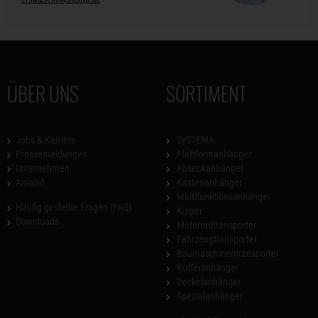
ÜBER UNS
SORTIMENT
Jobs & Karriere
SySTEMA
Pressemeldungen
Plattformanhänger
Unternehmen
Absenkanhänger
Anfahrt
Kastenanhänger
Multifunktionsanhänger
Häufig gestellte Fragen (FAQ)
Kipper
Downloads
Motorradtransporter
Fahrzeugtransporter
Baumaschinentransporter
Kofferanhänger
Deckelanhänger
Spezialanhänger