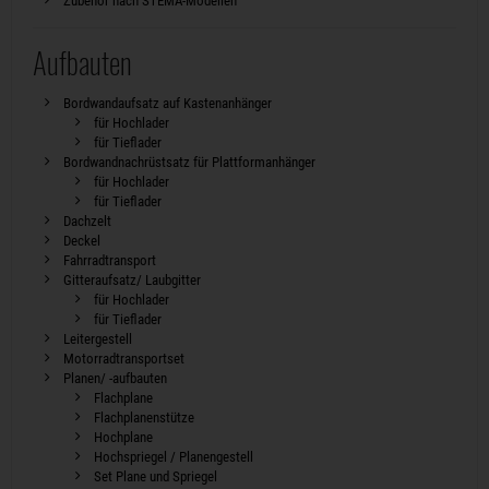
Zubehör nach STEMA-Modellen
Aufbauten
Bordwandaufsatz auf Kastenanhänger
für Hochlader
für Tieflader
Bordwandnachrüstsatz für Plattformanhänger
für Hochlader
für Tieflader
Dachzelt
Deckel
Fahrradtransport
Gitteraufsatz/ Laubgitter
für Hochlader
für Tieflader
Leitergestell
Motorradtransportset
Planen/ -aufbauten
Flachplane
Flachplanenstütze
Hochplane
Hochspriegel / Planengestell
Set Plane und Spriegel