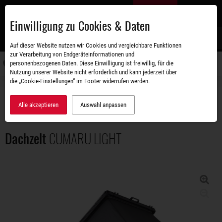
Zum
DE
Hauptinhalt
Einwilligung zu Cookies & Daten
S
Auf dieser Website nutzen wir Cookies und vergleichbare Funktionen
zur Verarbeitung von Endgeräteinformationen und
personenbezogenen Daten. Diese Einwilligung ist freiwillig, für die
Navigati
Nutzung unserer Website nicht erforderlich und kann jederzeit über
umschal
die „Cookie-Einstellungen“ im Footer widerrufen werden.
Zubehörshop
Aufbauten
Dachzelt CUMARU LIGHT
Alle akzeptieren
Auswahl anpassen
Dachzelt
CUMARU LIGHT