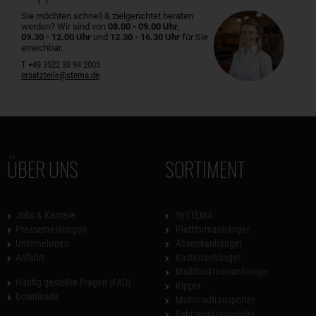
Sie möchten schnell & zielgerichtet beraten
werden? Wir sind von
08.00 - 09.00 Uhr
,
09.30 - 12.00 Uhr
und
12.30 - 16.30 Uhr
für Sie
erreichbar.
T +49 3522 30 94 2005
ersatzteile@stema.de
ÜBER UNS
SORTIMENT
Jobs & Karriere
SySTEMA
Pressemeldungen
Plattformanhänger
Unternehmen
Absenkanhänger
Anfahrt
Kastenanhänger
Multifunktionsanhänger
Häufig gestellte Fragen (FAQ)
Kipper
Downloads
Motorradtransporter
Fahrzeugtransporter