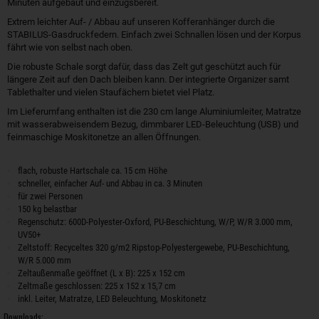
Minuten aufgebaut und einzugsbereit.
Extrem leichter Auf- / Abbau auf unseren Kofferanhänger durch die
STABILUS-Gasdruckfedern. Einfach zwei Schnallen lösen und der Korpus
fährt wie von selbst nach oben.
Die robuste Schale sorgt dafür, dass das Zelt gut geschützt auch für
längere Zeit auf den Dach bleiben kann. Der integrierte Organizer samt
Tablethalter und vielen Staufächern bietet viel Platz.
Im Lieferumfang enthalten ist die 230 cm lange Aluminiumleiter, Matratze
mit wasserabweisendem Bezug, dimmbarer LED-Beleuchtung (USB) und
feinmaschige Moskitonetze an allen Öffnungen.
flach, robuste Hartschale ca. 15 cm Höhe
schneller, einfacher Auf- und Abbau in ca. 3 Minuten
für zwei Personen
150 kg belastbar
Regenschutz: 600D-Polyester-Oxford, PU-Beschichtung, W/P, W/R 3.000 mm,
UV50+
Zeltstoff: Recyceltes 320 g/m2 Ripstop-Polyestergewebe, PU-Beschichtung,
W/R 5.000 mm
Zeltaußenmaße geöffnet (L x B): 225 x 152 cm
Zeltmaße geschlossen: 225 x 152 x 15,7 cm
inkl. Leiter, Matratze, LED Beleuchtung, Moskitonetz
Downloads: