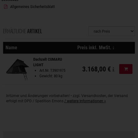
Allgemeines Sicherheitsblatt
ERHÄLTLICHE
ARTIKEL
Sortierung
zzgl. Versa
Name
Preis inkl. MwSt.
Aktionen
Dachzelt CUMARU
LIGHT
3.168,00 €
In de
Art.Nr. T3901975
Gewicht: 80 kg
Irrtümer und Änderungen vorbehalten! • zzgl. Versandkosten, der Versand
erfolgt mit DPD / Spedition Emons
/ weitere Informationen »