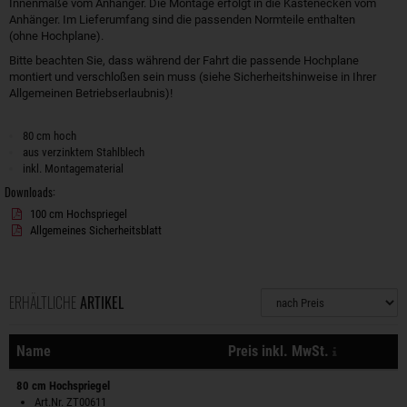
Innenmaße vom Anhänger. Die Montage erfolgt in die Kastenecken vom
Anhänger. Im Lieferumfang sind die passenden Normteile enthalten
(ohne Hochplane).
Bitte beachten Sie, dass während der Fahrt die passende Hochplane
montiert und verschloßen sein muss (siehe Sicherheitshinweise in Ihrer
Allgemeinen Betriebserlaubnis)!
80 cm hoch
aus verzinktem Stahlblech
inkl. Montagematerial
Downloads:
100 cm Hochspriegel
Allgemeines Sicherheitsblatt
ERHÄLTLICHE
ARTIKEL
Sortierung
zzgl. Versa
Name
Preis inkl. MwSt.
Aktionen
80 cm Hochspriegel
Art.Nr. ZT00611