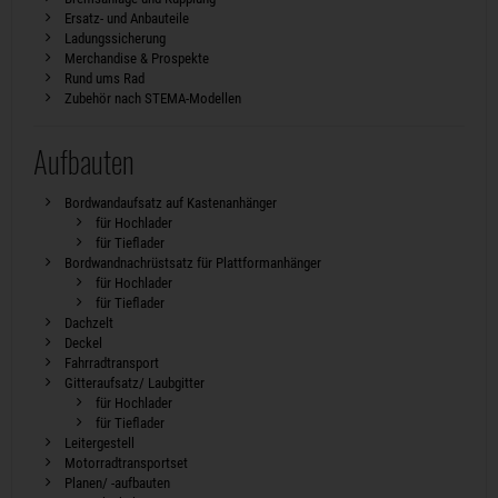
Ersatz- und Anbauteile
Ladungssicherung
Merchandise & Prospekte
Rund ums Rad
Zubehör nach STEMA-Modellen
Aufbauten
Bordwandaufsatz auf Kastenanhänger
für Hochlader
für Tieflader
Bordwandnachrüstsatz für Plattformanhänger
für Hochlader
für Tieflader
Dachzelt
Deckel
Fahrradtransport
Gitteraufsatz/ Laubgitter
für Hochlader
für Tieflader
Leitergestell
Motorradtransportset
Planen/ -aufbauten