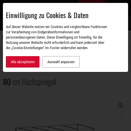
Zum
DE
Hauptinhalt
Einwilligung zu Cookies & Daten
S
Auf dieser Website nutzen wir Cookies und vergleichbare Funktionen
zur Verarbeitung von Endgeräteinformationen und
personenbezogenen Daten. Diese Einwilligung ist freiwillig, für die
Navigati
Nutzung unserer Website nicht erforderlich und kann jederzeit über
umschal
die „Cookie-Einstellungen“ im Footer widerrufen werden.
Zubehörshop
Aufbauten
80 cm Hochspriegel
Alle akzeptieren
Auswahl anpassen
80
cm Hochspriegel