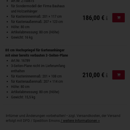
Art.Nr. ZT00615
für Sondermodell der Firma Bauhaus
und Holzanhänger
für Kasteninnenmaß: 201 × 117 cm
186,00 €
In de
für Kastenaußenmaß: 207 × 123 cm
Höhe: 80 cm
Artikelabmessung: 80 cm (Höhe)
Gewicht: 16 kg
80 cm Hochspriegel für Gartenanhänger
mit einer bereits verbauten 3-Seiten-Plane
Art.Nr. 16789
3-Seiten-Plane nicht im Lieferumfang
enthalten
210,00 €
In de
für Kasteninnenmaß: 201 × 108 cm
für Kastenaußenmaß: 207 × 114 cm
Höhe: 80 cm
Artikelabmessung: 80 cm (Höhe)
Gewicht: 15,5 kg
Irrtümer und Änderungen vorbehalten! • zzgl. Versandkosten, der Versand
erfolgt mit DPD / Spedition Emons
/ weitere Informationen »