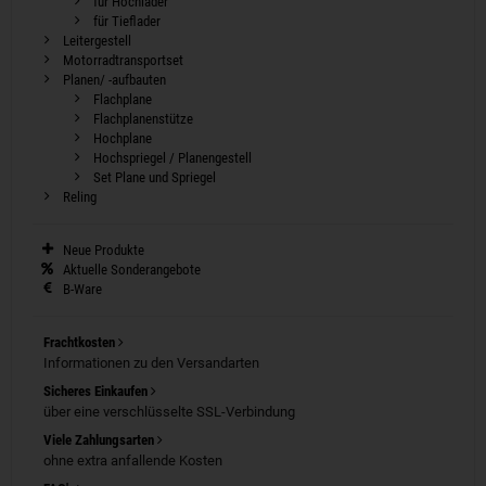
für Hochlader
für Tieflader
Leitergestell
Motorradtransportset
Planen/ -aufbauten
Flachplane
Flachplanenstütze
Hochplane
Hochspriegel / Planengestell
Set Plane und Spriegel
Reling
Neue Produkte
Aktuelle Sonderangebote
B-Ware
Frachtkosten
Informationen zu den Versandarten
Sicheres Einkaufen
über eine verschlüsselte SSL-Verbindung
Viele Zahlungsarten
ohne extra anfallende Kosten