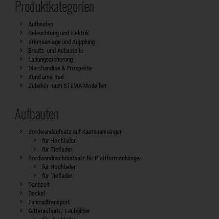
Produktkategorien
Aufbauten
Beleuchtung und Elektrik
Bremsanlage und Kupplung
Ersatz- und Anbauteile
Ladungssicherung
Merchandise & Prospekte
Rund ums Rad
Zubehör nach STEMA-Modellen
Aufbauten
Bordwandaufsatz auf Kastenanhänger
für Hochlader
für Tieflader
Bordwandnachrüstsatz für Plattformanhänger
für Hochlader
für Tieflader
Dachzelt
Deckel
Fahrradtransport
Gitteraufsatz/ Laubgitter