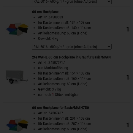
60 cm Hochplane
Art.Nr. Z4508633
für Kasteninnenmaß: 134 × 108 cm
für Kastenaußenmaß: 140 × 114 cm
14
Artikelabmessung: 60 cm (Höhe)
Gewicht: 4 kg
2te WAHL 60 cm Hochplane in Grau für Basic/M/AN
Art.Nr. Z4507571.1
aus Marktauflösung
für Kasteninnenmaß: 154 × 108 cm
14
für Kastenaußenmaß: 160 × 114 cm
Artikelabmessung: 60 cm (Höhe)
Gewicht: 3,7 kg
nur noch
1
Stück verfügbar
60 cm Hochplane für Basic/M/AN750
Art.Nr. Z4507487
für Kasteninnenmaß: 201 × 108 cm
für Kastenaußenmaß: 207 × 114 cm
17
Artikelabmessung: 60 cm (Höhe)