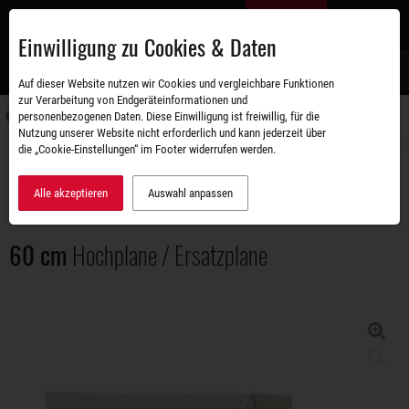
Zum
DE
Hauptinhalt
Einwilligung zu Cookies & Daten
S
Auf dieser Website nutzen wir Cookies und vergleichbare Funktionen
zur Verarbeitung von Endgeräteinformationen und
personenbezogenen Daten. Diese Einwilligung ist freiwillig, für die
Navigati
Nutzung unserer Website nicht erforderlich und kann jederzeit über
umschal
die „Cookie-Einstellungen“ im Footer widerrufen werden.
Zubehörshop
Aufbauten
60 cm Hochplane / Ersatzplane
Alle akzeptieren
Auswahl anpassen
60 cm
Hochplane / Ersatzplane