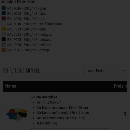
verfügbare Planenfarben:
RAL 6016 - 600 g/m² - grün
RAL 5005 - 600 g/m² - blau
RAL 3000 - 600 g/m² - rot
RAL 9010 - 650 g/m² - weiß hochglanz
RAL 1003 - 680 g/m² - gelb
RAL 7035 - 600 g/m² - lichtgrau
RAL 9005 - 600 g/m² - schwarz
RAL 7038 - 650 g/m² - hellgrau
RAL 2011 - 600 g/m² - orange
ERHÄLTLICHE
ARTIKEL
Sortierung
Name
Preis in
60 cm Hochplane
Art.Nr. Z4507571
für Kasteninnenmaß: 154 × 108 cm
für Kastenaußenmaß: 160 × 114 cm
14
Artikelabmessung: 60 cm (Höhe)
Gewicht: 4 kg