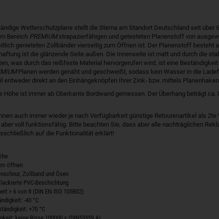
ändige Wetterschutzplane stellt die Stema am Standort Deutschland seit über 6
 im Bereich
PREMIUM
strapazierfähigen und getesteten Planenstoff von ausgewä
itlich genieteten Zollbänder vierseitig zum Öffnen ist. Der Planenstoff beste
ftung ist die glänzende Seite außen. Die Innenseite ist matt und durch die sta
en, was durch das reißfeste Material hervorgerufen wird, ist eine Beständigkeit
EMIUM
Planen werden genäht und geschweißt, sodass kein Wasser in die Ladefl
l entweder direkt an den Einhängeknöpfen Ihrer Zink- bzw. mittels Planenhaken
 Höhe ist immer ab Oberkante Bordwand gemessen. Der Überhang beträgt ca. 8 
Ihnen auch immer wieder je nach Verfügbarkeit günstige Retourenartikel als 2te
 aber voll funktionsfähig. Bitte beachten Sie, dass aber alle nachträglichen Re
schließlich auf die Funktionalität erklärt!
öhe
zum öffnen
nenschnur, Zollband und Ösen
g lackierte PVC-Beschichtung
heit > 6 von 8 (DIN EN ISO 105B02)
ndigkeit: -40 °C
ändigkeit: +70 °C
igkeit: keine Risse 100000 x (DIN53359 A)