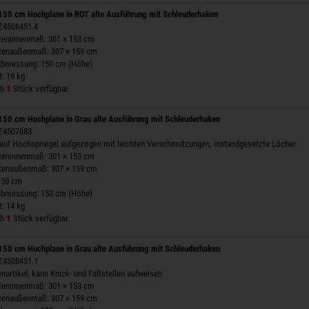
50 cm Hochplane in ROT alte Ausführung mit Schleuderhaken
 Z4508451.4
steninnenmaß: 301 × 153 cm
stenaußenmaß: 307 × 159 cm
labmessung: 150 cm (Höhe)
: 19 kg
ch
1
Stück verfügbar
50 cm Hochplane in Grau alte Ausführung mit Schleuderhaken
 Z4507883
auf Hochspriegel aufgezogen mit leichten Verschmutzungen, instandgesetzte Löcher
steninnenmaß: 301 × 153 cm
stenaußenmaß: 307 × 159 cm
150 cm
labmessung: 150 cm (Höhe)
: 14 kg
ch
1
Stück verfügbar
50 cm Hochplane in Grau alte Ausführung mit Schleuderhaken
 Z4508451.1
nartikel, kann Knick- und Faltstellen aufweisen
steninnenmaß: 301 × 153 cm
stenaußenmaß: 307 × 159 cm