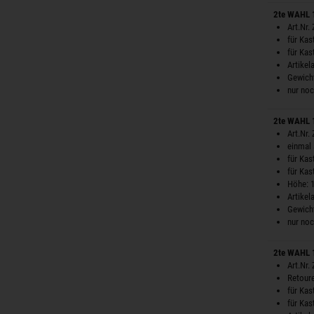
2te WAHL 1
Art.Nr.
für Ka
für Ka
Artike
Gewicht
nur no
2te WAHL 1
Art.Nr.
einmal 
für Ka
für Ka
Höhe: 
Artike
Gewicht
nur no
2te WAHL 1
Art.Nr.
Retoure
für Ka
für Ka