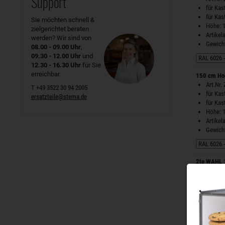
Support
für Ka
für Ka
Sie möchten schnell &
Höhe: 
zielgerichtet beraten
Artike
werden? Wir sind von
Gewicht
08.00 - 09.00 Uhr
,
09.30 - 12.00 Uhr
und
12.30 - 16.30 Uhr
für Sie
erreichbar.
150 cm Ho
Art.Nr.
T +49 3522 30 94 2005
für Ka
ersatzteile@stema.de
für Ka
Höhe: 
Artike
Gewicht
2te WAHL 1
Art.Nr.
Retoure
für Ka
für Ka
Artike
Gewicht
nur no