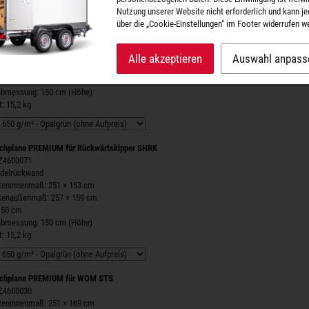
Nutzung unserer Website nicht erforderlich und kann je
über die „Cookie-Einstellungen“ im Footer widerrufen w
chplane PREMIUM
 Z4600029
steninnenmaß: 251 × 153 cm
Alle akzeptieren
Auswahl anpass
stenaußenmaß: 257 × 159 cm
150 cm
labmessung: 150 cm (Höhe)
: 15,2 kg
chplane PREMIUM für Rückwärtskipper SHRK
 Z4600071
ndelrückwand
steninnenmaß: 251 × 153 cm
stenaußenmaß: 257 × 159 cm
150 cm
labmessung: 150 cm (Höhe)
: 15,2 kg
chplane PREMIUM für WOM STS
 Z4600030
steninnenmaß: 251 × 169 cm