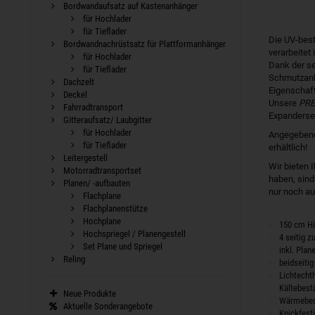
Bordwandaufsatz auf Kastenanhänger
für Hochlader
für Tieflader
Die UV-best
Bordwandnachrüstsatz für Plattformanhänger
verarbeitet
für Hochlader
Dank der se
für Tieflader
Schmutzanha
Dachzelt
Eigenschaft
Deckel
Unsere
PR
Fahrradtransport
Expandersei
Gitteraufsatz/ Laubgitter
für Hochlader
Angegebene
für Tieflader
erhältlich!
Leitergestell
Wir bieten 
Motorradtransportset
haben, sind
Planen/ -aufbauten
nur noch aus
Flachplane
Flachplanenstütze
Hochplane
150 cm H
Hochspriegel / Planengestell
4 seitig 
Set Plane und Spriegel
inkl. Pla
Reling
beidseiti
Lichtecht
Kältebestä
Neue Produkte
Wärmebest
Aktuelle Sonderangebote
Knickfest