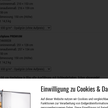
steninnenmaß: 210 × 153 cm
stenaußenmaß: 216 × 159 cm
150 cm
labmessung: 150 cm (Höhe)
: 14,5 kg
chplane PREMIUM
 Z4600028
steninnenmaß: 251 × 128 cm
stenaußenmaß: 257 × 134 cm
150 cm
labmessung: 150 cm (Höhe)
: 14,2 kg
50 cm Hochplane in Blau alte Ausführung mit Schleuderhaken, Ecken abgerundet
 Z4507716
Einwilligung zu Cookies & D
nartikel, kann Knick- und Faltstellen aufweisen
steninnenmaß: 251 × 128 cm
stenaußenmaß: 257 × 134 cm
Auf dieser Website nutzen wir Cookies und vergleichba
labmessung: 150 cm (Höhe)
Funktionen zur Verarbeitung von Endgeräteinformation
: 12 kg
personenbezogenen Daten. Diese Einwilligung ist freiwill
ch
1
Stück verfügbar