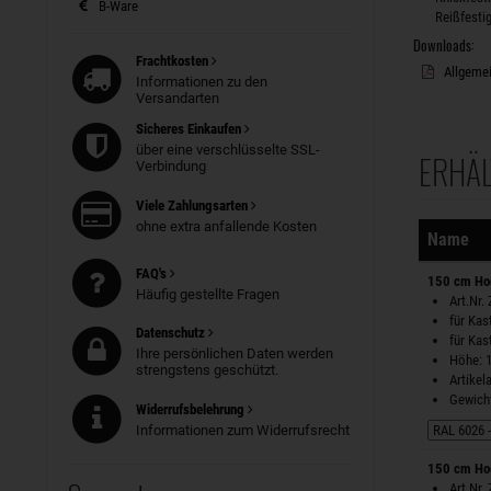
B-Ware
Reißfestig
Downloads:
Frachtkosten
Allgemei
Informationen zu den
Versandarten
Sicheres Einkaufen
über eine verschlüsselte SSL-
ERHÄL
Verbindung
Sortierung
Viele Zahlungsarten
ohne extra anfallende Kosten
Name
FAQ's
150 cm Ho
Häufig gestellte Fragen
Art.Nr.
für Ka
Datenschutz
für Ka
Ihre persönlichen Daten werden
Höhe: 
strengstens geschützt.
Artike
Gewicht
Widerrufsbelehrung
Informationen zum Widerrufsrecht
150 cm Ho
Art.Nr.