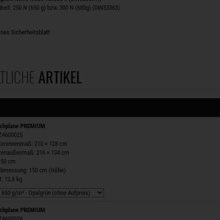
keit: 250 N (650 g) bzw. 300 N (680g) (DIN53363)
nes Sicherheitsblatt
TLICHE
ARTIKEL
chplane PREMIUM
 Z4600025
steninnenmaß: 210 × 128 cm
stenaußenmaß: 216 × 134 cm
150 cm
labmessung: 150 cm (Höhe)
: 12,8 kg
chplane PREMIUM
 Z4600026