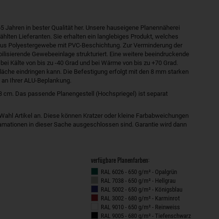
5 Jahren in bester Qualität her. Unsere hauseigene Planennäherei
hlten Lieferanten. Sie erhalten ein langlebiges Produkt, welches
ht aus Polyestergewebe mit PVC-Beschichtung. Zur Verminderung der
bilisierende Gewebeeinlage strukturiert. Eine weitere beeindruckende
 bei Kälte von bis zu -40 Grad und bei Wärme von bis zu +70 Grad.
äche eindringen kann. Die Befestigung erfolgt mit den 8 mm starken
 an Ihrer ALU-Beplankung.
cm. Das passende Planengestell (Hochspriegel) ist separat
 Wahl Artikel an. Diese können Kratzer oder kleine Farbabweichungen
klamationen in dieser Sache ausgeschlossen sind. Garantie wird dann
verfügbare Planenfarben:
RAL 6026 - 650 g/m² - Opalgrün
RAL 7038 - 650 g/m² - Hellgrau
RAL 5002 - 650 g/m² - Königsblau
RAL 3002 - 680 g/m² - Karminrot
RAL 9010 - 650 g/m² - Reinweiss
RAL 9005 - 680 g/m² - Tiefenschwarz