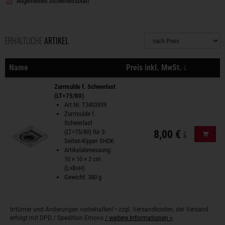
Allgemeines Sicherheitsblatt
ERHÄLTLICHE
ARTIKEL
Sortierung
zzgl. Versa
Name
Preis inkl. MwSt.
Aktionen
Zurrmulde f. Schwerlast
(LT=75/80)
Art.Nr. T3403939
Zurrmulde f.
Schwerlast
(LT=75/80) für 3-
8,00 €
In de
Seiten-Kipper SHDK
Artikelabmessung:
10 × 10 × 2 cm
(L×B×H)
Gewicht: 380 g
Irrtümer und Änderungen vorbehalten! • zzgl. Versandkosten, der Versand
erfolgt mit DPD / Spedition Emons
/ weitere Informationen »