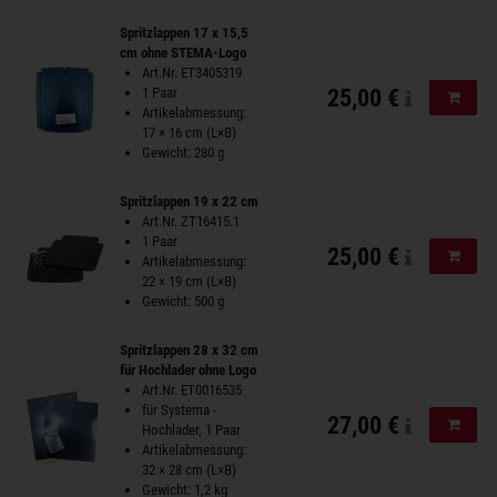
Spritzlappen 17 x 15,5
cm ohne STEMA-Logo
Art.Nr. ET3405319
1 Paar
25,00 €
In de
Artikelabmessung:
17 × 16 cm (L×B)
Gewicht: 280 g
Spritzlappen 19 x 22 cm
Art.Nr. ZT16415.1
1 Paar
25,00 €
In de
Artikelabmessung:
22 × 19 cm (L×B)
Gewicht: 500 g
Spritzlappen 28 x 32 cm
für Hochlader ohne Logo
Art.Nr. ET0016535
für Systema -
27,00 €
In de
Hochlader, 1 Paar
Artikelabmessung:
32 × 28 cm (L×B)
Gewicht: 1,2 kg