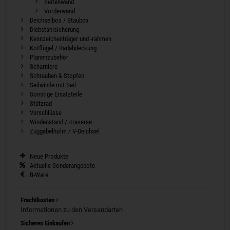
Seitenwand
Vorderwand
Deichselbox / Staubox
Diebstahlsicherung
Kennzeichenträger und -rahmen
Kotflügel / Radabdeckung
Planenzubehör
Scharniere
Schrauben & Stopfen
Seilwinde mit Seil
Sonstige Ersatzteile
Stützrad
Verschlüsse
Windenstand / -traverse
Zuggabelholm / V-Deichsel
Neue Produkte
Aktuelle Sonderangebote
B-Ware
Frachtkosten
Informationen zu den Versandarten
Sicheres Einkaufen