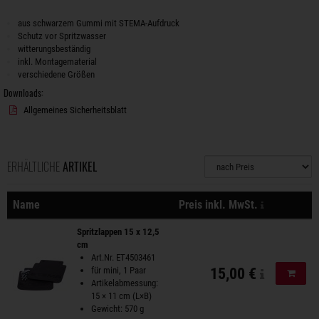
aus schwarzem Gummi mit STEMA-Aufdruck
Schutz vor Spritzwasser
witterungsbeständig
inkl. Montagematerial
verschiedene Größen
Downloads:
Allgemeines Sicherheitsblatt
ERHÄLTLICHE
ARTIKEL
Sortierung
zzgl. Versa
Name
Preis inkl. MwSt.
Aktionen
Spritzlappen 15 x 12,5
cm
Art.Nr. ET4503461
für mini, 1 Paar
15,00 €
In de
Artikelabmessung:
15 × 11 cm (L×B)
Gewicht: 570 g