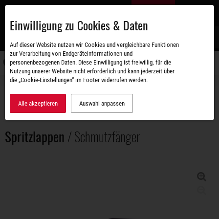
Zum
DE
Hauptinhalt
Einwilligung zu Cookies & Daten
S
Auf dieser Website nutzen wir Cookies und vergleichbare Funktionen
zur Verarbeitung von Endgeräteinformationen und
personenbezogenen Daten. Diese Einwilligung ist freiwillig, für die
Navigati
Nutzung unserer Website nicht erforderlich und kann jederzeit über
umschal
die „Cookie-Einstellungen“ im Footer widerrufen werden.
Zubehörshop
Ersatz- und Anbauteile
Spritzlappen / Schmutzfänger
Alle akzeptieren
Auswahl anpassen
Spritzlappen
/ Schmutzfänger