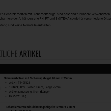
ten Scharnierbolzen mit Sicherheitsbügel sind passend für unsere verwendeten
harniere der Anhängerserie FH, FT und SySTEMA sowie für verschiedene Gitter
fang sind keine Normteile enthalten.
TLICHE
ARTIKEL
Scharnierbolzen mit Sicherungsbügel Ø8mm x 75mm
Art.Nr. T3405128
1 Stück, Dmr. Bolzen 8 mm, Länge 75mm
Artikelabmessung: 8 cm (Länge)
Gewicht: 38 g
Scharnierbolzen mit Sicherungsbügel Ø12mm x 71mm