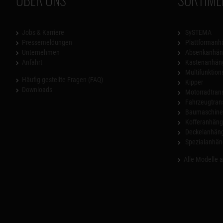
Jobs & Karriere
SySTEMA
Pressemeldungen
Plattformanh
Unternehmen
Absenkanhän
Anfahrt
Kastenanhän
Multifunktio
Häufig gestellte Fragen (FAQ)
Kipper
Downloads
Motorradtrans
Fahrzeugtran
Baumaschinen
Kofferanhäng
Deckelanhän
Spezialanhän
Alle Modelle 