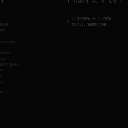
09.09.2026 - 13.09.2026
änger
NordBau Neumünster
ger
ger
nsanhänger
porter
sporter
transporter
er
ger
ger
anzeigen