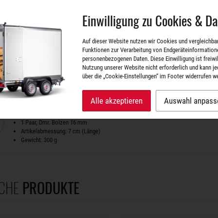
Art.Nr. T3405190
1 Stück, Dmr. Bolzen 12 mm
Einwilligung zu Cookies & D
Artikelabmessung: 7 cm (Länge)
Gewicht: 76 g
Auf dieser Website nutzen wir Cookies und vergleichba
Scharnierbolzen mit Sicherungsbügel Ø16mm x 73mm
Funktionen zur Verarbeitung von Endgeräteinformation
Art.Nr. T3405121
personenbezogenen Daten. Diese Einwilligung ist freiwill
1 Stück, Dmr. Bolzen 16 mm
Nutzung unserer Website nicht erforderlich und kann je
Artikelabmessung: 7 cm (Länge)
über die „Cookie-Einstellungen“ im Footer widerrufen w
Gewicht: 125 g
Alle akzeptieren
Auswahl anpass
Scharnierbolzen mit Sicherungsbügel Ø16mm x 73mm, 1 Paar
Art.Nr. ET3405121
1 Paar, Dmr. Bolzen 16 mm
Artikelabmessung: 7 cm (Länge)
Gewicht: 300 g
CHE
PRODUKTE