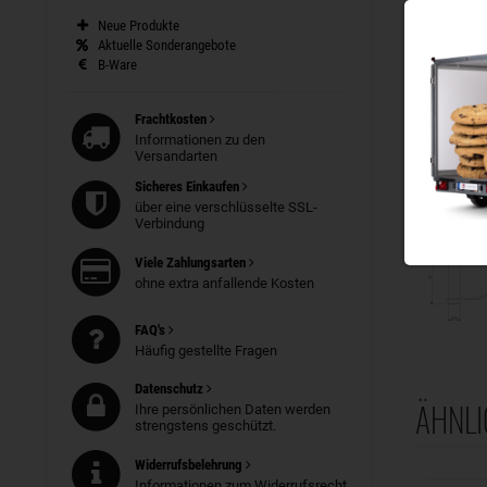
Neue Produkte
Aktuelle Sonderangebote
B-Ware
Frachtkosten
Informationen zu den
Versandarten
Sicheres Einkaufen
über eine verschlüsselte SSL-
Verbindung
Viele Zahlungsarten
ohne extra anfallende Kosten
FAQ's
Häufig gestellte Fragen
Datenschutz
ÄHNLI
Ihre persönlichen Daten werden
strengstens geschützt.
Widerrufsbelehrung
Informationen zum Widerrufsrecht