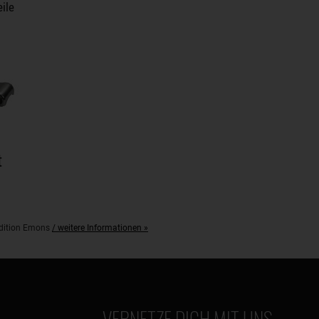
ile
t
pedition Emons
/ weitere Informationen »
VERNETZE DICH MIT UNS