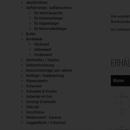
Abstellstützen
Auffahrrampe / Auffahrschiene
für Autotransporter
Die verzink
für Kastenanhänger
Bordwandsc
für Kippanhänger
für Motorradanhänger
Im Lieferum
Boden
Bordwände
Rückwand
Seitenwand
Vorderwand
ERHÄL
Deichselbox / Staubox
Sortierung
Diebstahlsicherung
Kennzeichenträger und -rahmen
Kotflügel / Radabdeckung
Name
Planenzubehör
Scharniere
Schrauben & Stopfen
Seilwinde mit Seil
Sonstige Ersatzteile
Stützrad
Verschlüsse
Windenstand / -traverse
Zuggabelholm / V-Deichsel