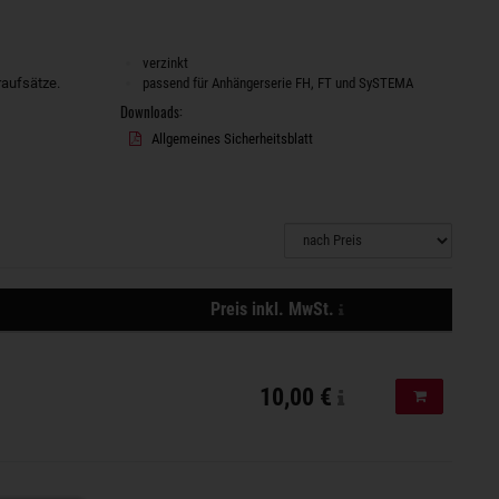
verzinkt
aufsätze.
passend für Anhängerserie FH, FT und SySTEMA
Downloads:
Allgemeines Sicherheitsblatt
zzgl.
Preis inkl. MwSt.
Versandkosten,
Aktionen
der
Versand
10,00 €
In den Ware
erfolgt
mit
DPD
/