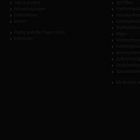
Jobs & Karriere
SySTEMA
Pressemeldungen
Plattformanh
Unternehmen
Absenkanhän
Anfahrt
Kastenanhän
Multifunktio
Häufig gestellte Fragen (FAQ)
Kipper
Downloads
Motorradtrans
Fahrzeugtran
Baumaschinen
Kofferanhäng
Deckelanhän
Spezialanhän
Alle Modelle 