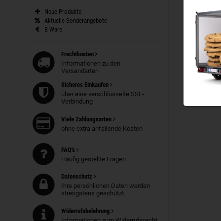
Irrtümer un
Neue Produkte
Aktuelle Sonderangebote
B-Ware
Frachtkosten
Informationen zu den
Versandarten
Sicheres Einkaufen
über eine verschlüsselte SSL-
Verbindung
Viele Zahlungsarten
ohne extra anfallende Kosten
FAQ's
Häufig gestellte Fragen
Datenschutz
Ihre persönlichen Daten werden
strengstens geschützt.
Widerrufsbelehrung
Informationen zum Widerrufsrecht