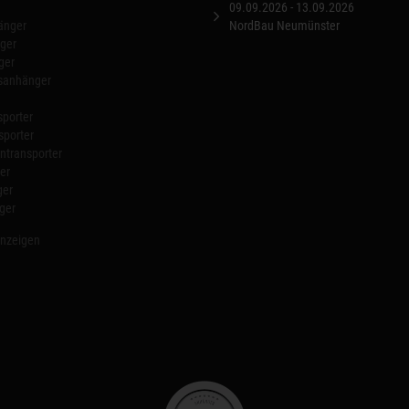
09.09.2026 - 13.09.2026
änger
NordBau Neumünster
ger
ger
nsanhänger
porter
sporter
transporter
er
ger
ger
anzeigen