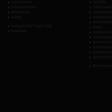
Jobs & Karriere
SySTEMA
Pressemeldungen
Plattformanh
Unternehmen
Absenkanhän
Anfahrt
Kastenanhän
Multifunktio
Häufig gestellte Fragen (FAQ)
Kipper
Downloads
Motorradtrans
Fahrzeugtran
Baumaschinen
Kofferanhäng
Deckelanhän
Spezialanhän
Alle Modelle 