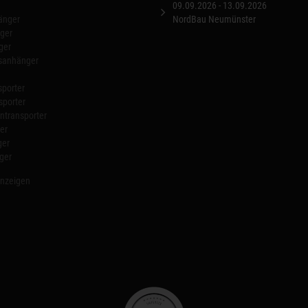
09.09.2026 - 13.09.2026
änger
NordBau Neumünster
ger
ger
nsanhänger
porter
sporter
transporter
er
ger
ger
anzeigen