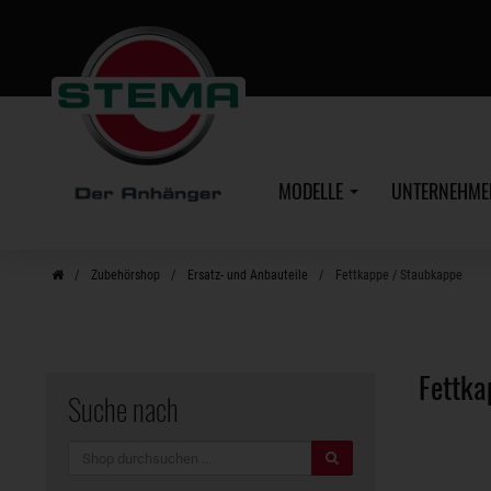
Zum
Hauptinhalt
MODELLE
UNTERNEHM
Zubehörshop
Ersatz- und Anbauteile
Fettkappe / Staubkappe
Fettk
Suche nach
Suche