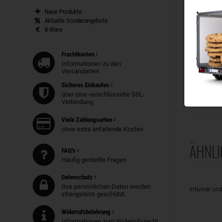
Staubkappe
Neue Produkte
Art.Nr.
Aktuelle Sonderangebote
für Ach
B-Ware
Artike
Gewicht
Frachtkosten
Informationen zu den
Staubkappe
Versandarten
Art.Nr.
Sicheres Einkaufen
für 750
Artike
über eine verschlüsselte SSL-
Verbindung
Gewicht
Viele Zahlungsarten
ohne extra anfallende Kosten
ÄHNLI
FAQ's
Häufig gestellte Fragen
Datenschutz
Ihre persönlichen Daten werden
Irrtümer un
strengstens geschützt.
Widerrufsbelehrung
Informationen zum Widerrufsrecht