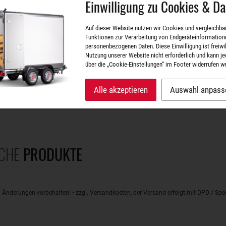
Einwilligung zu Cookies & D
 Dmr. 47 mm außen (Kegelrollenlager)
 T4504002
se mit Kegelrollenlager vor Baujahr 2007
Auf dieser Website nutzen wir Cookies und vergleichba
labmessung: 3 cm (Höhe)
Funktionen zur Verarbeitung von Endgeräteinformation
: 20 g
personenbezogenen Daten. Diese Einwilligung ist freiwill
Nutzung unserer Website nicht erforderlich und kann je
über die „Cookie-Einstellungen“ im Footer widerrufen w
 Dmr. 64 mm außen (Kompaktlager)
 T4504000
 kg Anhänger mit Kompaktlager
Alle akzeptieren
Auswahl anpass
labmessung: 3 cm (Höhe)
: 20 g
CHE
PRODUKTE
d Änderungen vorbehalten! • zzgl. Versandkosten, der Versand erfolgt mit DPD / S