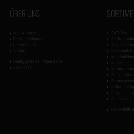
ÜBER UNS
SORTIME
Jobs & Karriere
SySTEMA
Pressemeldungen
Plattformanh
Unternehmen
Absenkanhän
Anfahrt
Kastenanhän
Multifunktio
Häufig gestellte Fragen (FAQ)
Kipper
Downloads
Motorradtrans
Fahrzeugtran
Baumaschinen
Kofferanhäng
Deckelanhän
Spezialanhän
Alle Modelle 