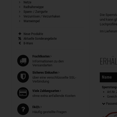
Netze
Radhalterwippe
Spann- / Zurrgurte
Die Sperrst
Verzurrösen / Verzurrhaken
und kann gl
Warnwimpel
Lochprofilre
Im Lieferum
Neue Produkte
Aktuelle Sonderangebote
B-Ware
Frachtkosten
ERHÄL
Informationen zu den
Sortierung
Versandarten
Sicheres Einkaufen
Name
über eine verschlüsselte SSL-
Verbindung
Sperrstang
Viele Zahlungsarten
Art.Nr.
ohne extra anfallende Kosten
Gewicht
Passend
FAQ's
Häufig gestellte Fragen