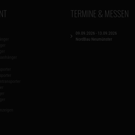
NT
TERMINE & MESSEN
09.09.2026 - 13.09.2026
änger
NordBau Neumünster
ger
ger
nsanhänger
porter
sporter
transporter
er
ger
ger
anzeigen