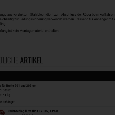
ange aus verzinktem Stahlblech dient zum Abschluss der Räder beim Auffahren
eichzeitig zur Ladungssicherung verwendet werden. Passend für Anhänger mit 
ling.
fang ist kein Montagematerial enthalten.
TLICHE
ARTIKEL
e für Breite 201 und 203 cm
 ZT00072
: 7,1 kg
e Anhänger
Radanschlag li./re für AT 2035, 1 Paar