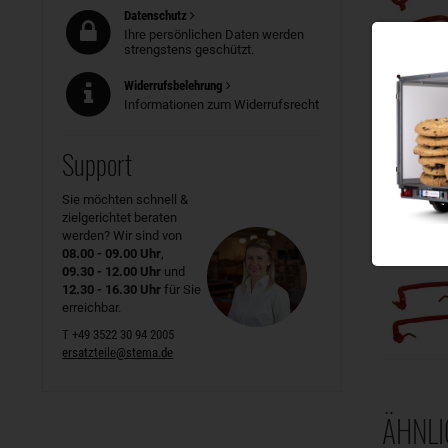
Datenschutz
Ihre persönlichen Daten werden
strengstens geschützt.
Widerrufsbelehrung
Informationen zum Widerrufsrecht
Support
Sie möchten schnell &
zielgerichtet beraten
werden? Wir sind von
08.00 - 09.00 Uhr
,
09.30 - 12.00 Uhr
und
12.30 - 16.30 Uhr
für Sie
erreichbar.
T +49 3522 30 94 2005
ersatzteile@stema.de
ÄHNLI