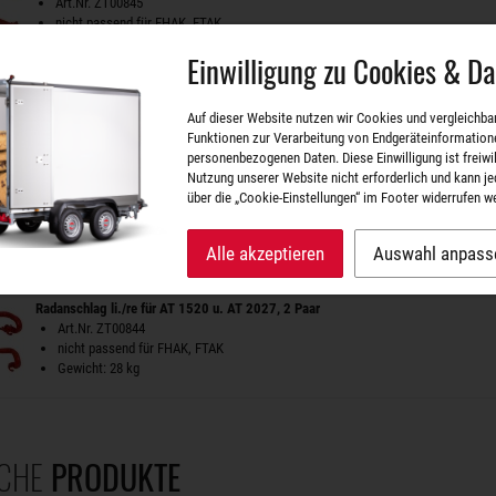
Art.Nr. ZT00845
nicht passend für FHAK, FTAK
Gewicht: 14 kg
Einwilligung zu Cookies & D
Radanschlag li./re für AT 1520 u. AT 2027, 1 Paar
Art.Nr. ZT00843
Auf dieser Website nutzen wir Cookies und vergleichba
nicht passend für FHAK, FTAK
Funktionen zur Verarbeitung von Endgeräteinformation
Gewicht: 14 kg
personenbezogenen Daten. Diese Einwilligung ist freiwill
Nutzung unserer Website nicht erforderlich und kann je
über die „Cookie-Einstellungen“ im Footer widerrufen w
Radanschlag li./re für AT 2035, 2 Paar
Art.Nr. ZT00846
nicht passend für FHAK, FTAK
Alle akzeptieren
Auswahl anpass
Gewicht: 28 kg
Radanschlag li./re für AT 1520 u. AT 2027, 2 Paar
Art.Nr. ZT00844
nicht passend für FHAK, FTAK
Gewicht: 28 kg
CHE
PRODUKTE