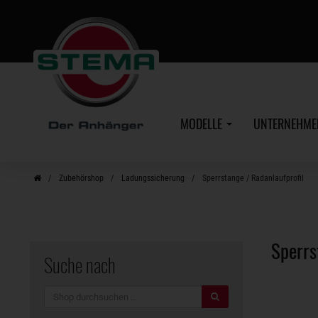
Zum
Hauptinhalt
MODELLE
UNTERNEHM
Zubehörshop
Ladungssicherung
Sperrstange / Radanlaufprofil
Sperr
Suche nach
Suche