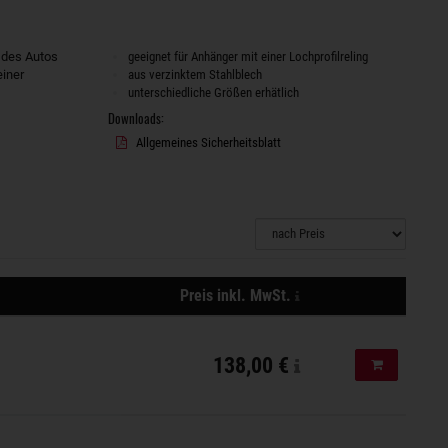
 des Autos
geeignet für Anhänger mit einer Lochprofilreling
einer
aus verzinktem Stahlblech
unterschiedliche Größen erhätlich
Downloads:
Allgemeines Sicherheitsblatt
zzgl.
Preis inkl. MwSt.
Versandkosten,
Aktionen
der
Versand
138,00 €
In den Ware
erfolgt
mit
DPD