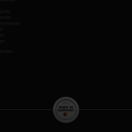
porter
sporter
transporter
er
ger
ger
anzeigen