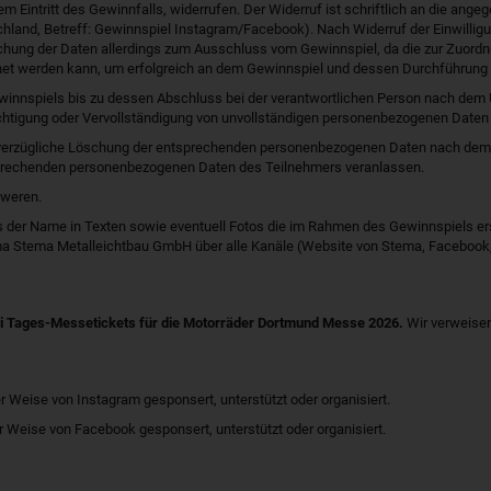
dem Eintritt des Gewinnfalls, widerrufen. Der Widerruf ist schriftlich an die an
chland, Betreff: Gewinnspiel Instagram/Facebook). Nach Widerruf der Einwill
öschung der Daten allerdings zum Ausschluss vom Gewinnspiel, da die zur Zuor
net werden kann, um erfolgreich an dem Gewinnspiel und dessen Durchführung z
ewinnspiels bis zu dessen Abschluss bei der verantwortlichen Person nach de
ichtigung oder Vervollständigung von unvollständigen personenbezogenen Daten s
unverzügliche Löschung der entsprechenden personenbezogenen Daten nach dem 
rechenden personenbezogenen Daten des Teilnehmers veranlassen.
hweren.
s der Name in Texten sowie eventuell Fotos die im Rahmen des Gewinnspiels ers
ma Stema Metalleichtbau GmbH über alle Kanäle (Website von Stema, Facebook, I
 Tages-Messetickets für die Motorräder Dortmund Messe 2026.
Wir verweisen
er Weise von Instagram gesponsert, unterstützt oder organisiert.
r Weise von Facebook gesponsert, unterstützt oder organisiert.