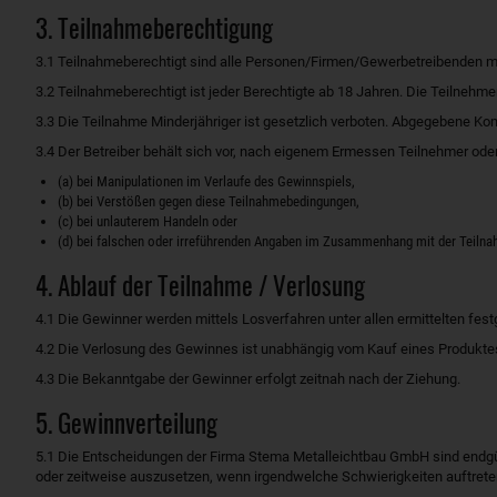
3. Teilnahmeberechtigung
3.1 Teilnahmeberechtigt sind alle Personen/Firmen/Gewerbetreibenden mi
3.2 Teilnahmeberechtigt ist jeder Berechtigte ab 18 Jahren. Die Teilneh
3.3 Die Teilnahme Minderjähriger ist gesetzlich verboten. Abgegebene Ko
3.4 Der Betreiber behält sich vor, nach eigenem Ermessen Teilnehmer ode
(a) bei Manipulationen im Verlaufe des Gewinnspiels,
(b) bei Verstößen gegen diese Teilnahmebedingungen,
(c) bei unlauterem Handeln oder
(d) bei falschen oder irreführenden Angaben im Zusammenhang mit der Teiln
4. Ablauf der Teilnahme / Verlosung
4.1 Die Gewinner werden mittels Losverfahren unter allen ermittelten festg
4.2 Die Verlosung des Gewinnes ist unabhängig vom Kauf eines Produkt
4.3 Die Bekanntgabe der Gewinner erfolgt zeitnah nach der Ziehung.
5. Gewinnverteilung
5.1 Die Entscheidungen der Firma Stema Metalleichtbau GmbH sind endgül
oder zeitweise auszusetzen, wenn irgendwelche Schwierigkeiten auftreten,