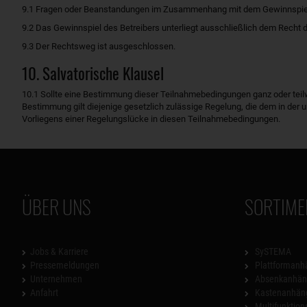
9.1 Fragen oder Beanstandungen im Zusammenhang mit dem Gewinnspiel s
9.2 Das Gewinnspiel des Betreibers unterliegt ausschließlich dem Recht 
9.3 Der Rechtsweg ist ausgeschlossen.
10. Salvatorische Klausel
10.1 Sollte eine Bestimmung dieser Teilnahmebedingungen ganz oder teilw
Bestimmung gilt diejenige gesetzlich zulässige Regelung, die dem in d
Vorliegens einer Regelungslücke in diesen Teilnahmebedingungen.
ÜBER UNS
SORTIME
Jobs & Karriere
SySTEMA
Pressemeldungen
Plattformanh
Unternehmen
Absenkanhän
Anfahrt
Kastenanhän
Multifunktio