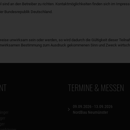
ind an den Betreiber zu richten. Kontaktmöglichkeiten finden sich im Impres
der Bundesrepublik Deutschland.
eise unwirksam sein oder werden, so wird dadurch die Gültigkeit dieser Teiln
er unwirksamen Bestimmung zum Ausdruck gekommenen Sinn und Zweck wirtschaf
NT
TERMINE & MESSEN
09.09.2026 - 13.09.2026
änger
NordBau Neumünster
ger
ger
nsanhänger