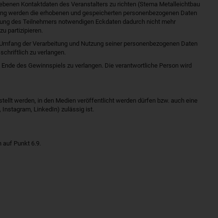
gegebenen Kontaktdaten des Veranstalters zu richten (Stema Metalleichtbau
igung werden die erhobenen und gespeicherten personenbezogenen Daten
dnung des Teilnehmers notwendigen Eckdaten dadurch nicht mehr
u partizipieren.
m Umfang der Verarbeitung und Nutzung seiner personenbezogenen Daten
chriftlich zu verlangen.
Ende des Gewinnspiels zu verlangen. Die verantwortliche Person wird
tellt werden, in den Medien veröffentlicht werden dürfen bzw. auch eine
nstagram, LinkedIn) zulässig ist.
 auf Punkt 6.9.