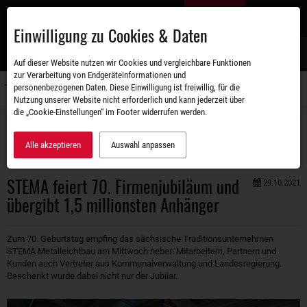
Zum
DE
Hauptinhalt
Einwilligung zu Cookies & Daten
S
Auf dieser Website nutzen wir Cookies und vergleichbare Funktionen
zur Verarbeitung von Endgeräteinformationen und
personenbezogenen Daten. Diese Einwilligung ist freiwillig, für die
Navigati
Nutzung unserer Website nicht erforderlich und kann jederzeit über
umschal
die „Cookie-Einstellungen“ im Footer widerrufen werden.
Unternehmen
Aktuelles
STEMA feiert 70. Firmenjubiläum und übergibt 1,5 millionsten Anhänger
Alle akzeptieren
Auswahl anpassen
STEMA feiert 70. Firmenjubiläum und
29.10.2021
übergibt 1,5 millionsten Anhänger
Zum 70. Geburtstag empfing das sächsische Traditionsunternehmen
STEMA Metalleichtbau am Mittwoch neben Mitarbeitern, Partnern und
Kunden auch Vertreter aus Kommunalverwaltung und Landesregierung.
Beschenkt wurde dabei nicht nur der Jubilar.