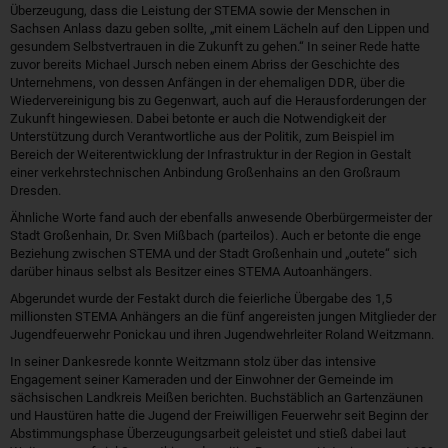
Überzeugung, dass die Leistung der STEMA sowie der Menschen in
Sachsen Anlass dazu geben sollte, „mit einem Lächeln auf den Lippen und
gesundem Selbstvertrauen in die Zukunft zu gehen.“ In seiner Rede hatte
zuvor bereits Michael Jursch neben einem Abriss der Geschichte des
Unternehmens, von dessen Anfängen in der ehemaligen DDR, über die
Wiedervereinigung bis zu Gegenwart, auch auf die Herausforderungen der
Zukunft hingewiesen. Dabei betonte er auch die Notwendigkeit der
Unterstützung durch Verantwortliche aus der Politik, zum Beispiel im
Bereich der Weiterentwicklung der Infrastruktur in der Region in Gestalt
einer verkehrstechnischen Anbindung Großenhains an den Großraum
Dresden.
Ähnliche Worte fand auch der ebenfalls anwesende Oberbürgermeister der
Stadt Großenhain, Dr. Sven Mißbach (parteilos). Auch er betonte die enge
Beziehung zwischen STEMA und der Stadt Großenhain und „outete“ sich
darüber hinaus selbst als Besitzer eines STEMA Autoanhängers.
Abgerundet wurde der Festakt durch die feierliche Übergabe des 1,5
millionsten STEMA Anhängers an die fünf angereisten jungen Mitglieder der
Jugendfeuerwehr Ponickau und ihren Jugendwehrleiter Roland Weitzmann.
In seiner Dankesrede konnte Weitzmann stolz über das intensive
Engagement seiner Kameraden und der Einwohner der Gemeinde im
sächsischen Landkreis Meißen berichten. Buchstäblich an Gartenzäunen
und Haustüren hatte die Jugend der Freiwilligen Feuerwehr seit Beginn der
Abstimmungsphase Überzeugungsarbeit geleistet und stieß dabei laut