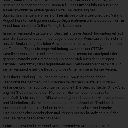
neben einem angemessenen Rahmen für das Firmenjubiläum auch eine
außergewöhnliche Aktion geben sollte. Die Verlosung des
Jubiläumsanhängers erwies sich hier als besonders geeignet. Seit Anfang
August konnten sich gemeinnützige Organisationen online bewerben, um im
Anschluss an einem Online-Voting teilzunehmen.
In seiner Ansprache zeigte sich Geschäftsführer Jursch besonders erfreut
über die Tatsache, dass mit der Jugendfeuerwehr Ponickau ein Teilnehmer
aus der Region als glücklicher Gewinner ermittelt wurde. Insgesamt stand
zur Feier des Tages die enge Verbindung zwischen der STEMA
Metalleichtbau GmbH und ihrer sächsischen Heimat im Mittelpunkt der
geschichtsträchtigen Betrachtung. So bezog sich auch der Ehrengast
Michael Kretschmer, Ministerpräsident des Freistaates Sachsen (CDU), in
seiner Ansprache auf die Bedeutung des Unternehmens für die Region.
"Seit ihrer Gründung 1951 hat sich die STEMA zum sächsischen
Traditionsunternehmen und führenden deutschen Hersteller für PKW-
Anhänger und Transportlösungen entwickelt. Die Geschichte der STEMA ist
eng mit Großenhain und den Menschen, die hier leben und arbeiten
verknüpft. Mein herzlicher Glückwunsch gebührt auch den Mitarbeiterinnen
und Mitarbeitern, die mit ihrer hoch engagierten Arbeit die Tradition des
Betriebes fortführen. Sie haben in den letzten 70 Jahren sächsische
Erfolgsgeschichte geschrieben und können mit Recht stolz sein auf das,
was Sie gemeinsam erreicht haben."
Seine Glückwünsche verband Ministerpräsident Kretschmer mit der