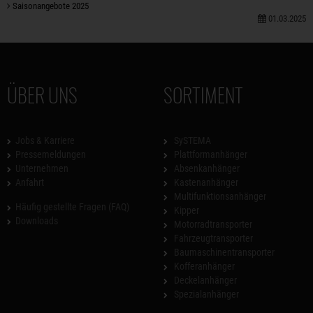
Saisonangebote 2025
01.03.2025
ÜBER UNS
SORTIMENT
Jobs & Karriere
SySTEMA
Pressemeldungen
Plattformanhänger
Unternehmen
Absenkanhänger
Anfahrt
Kastenanhänger
Multifunktionsanhänger
Häufig gestellte Fragen (FAQ)
Kipper
Downloads
Motorradtransporter
Fahrzeugtransporter
Baumaschinentransporter
Kofferanhänger
Deckelanhänger
Spezialanhänger