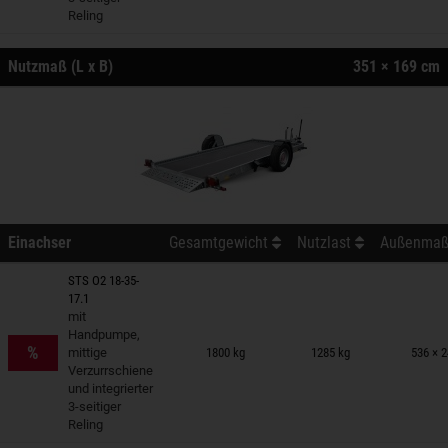
Reling
Nutzmaß (L x B)
351 × 169 cm
Einachser
Gesamtgewicht
Nutzlast
Außenmaß 
STS O2 18-35-
17.1
mit
nhänger auf Merkzettel
Handpumpe,
%
mittige
1800 kg
1285 kg
536 × 
Verzurrschiene
und integrierter
3-seitiger
Reling