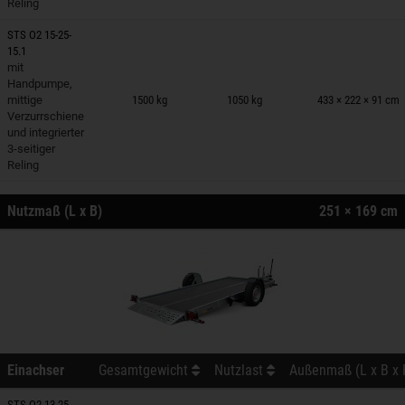
Reling
STS O2 15-25-
15.1
mit
nhänger auf Merkzettel
Handpumpe,
mittige
1500 kg
1050 kg
433 × 222 × 91 cm
Verzurrschiene
und integrierter
3-seitiger
Reling
Nutzmaß (L x B)
251 × 169 cm
Einachser
Gesamtgewicht
Nutzlast
Außenmaß (L x B x 
STS O2 13-25-