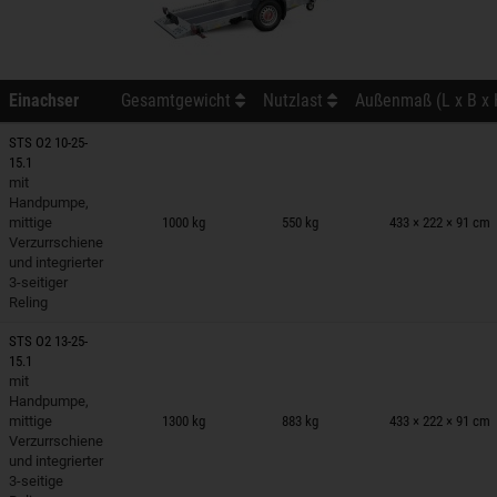
Einachser
Gesamtgewicht
Nutzlast
Außenmaß (L x B x 
STS O2 10-25-
15.1
mit
nhänger auf Merkzettel
Handpumpe,
mittige
1000 kg
550 kg
433 × 222 × 91 cm
Verzurrschiene
und integrierter
3-seitiger
Reling
STS O2 13-25-
15.1
mit
nhänger auf Merkzettel
Handpumpe,
mittige
1300 kg
883 kg
433 × 222 × 91 cm
Verzurrschiene
und integrierter
3-seitige