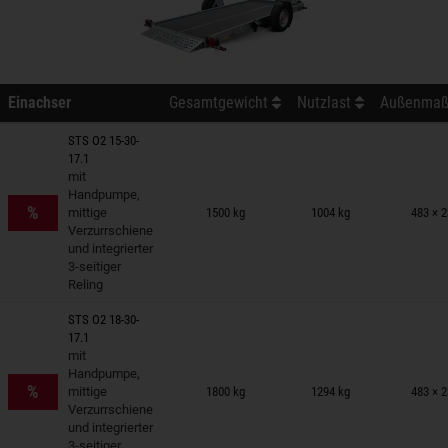
Einachser
Gesamtgewicht
Nutzlast
Außenmaß 
STS O2 15-30-
17.1
mit
nhänger auf Merkzettel
Handpumpe,
%
mittige
1500 kg
1004 kg
483 × 
Verzurrschiene
und integrierter
3-seitiger
Reling
STS O2 18-30-
17.1
mit
nhänger auf Merkzettel
Handpumpe,
%
mittige
1800 kg
1294 kg
483 × 
Verzurrschiene
und integrierter
3-seitiger