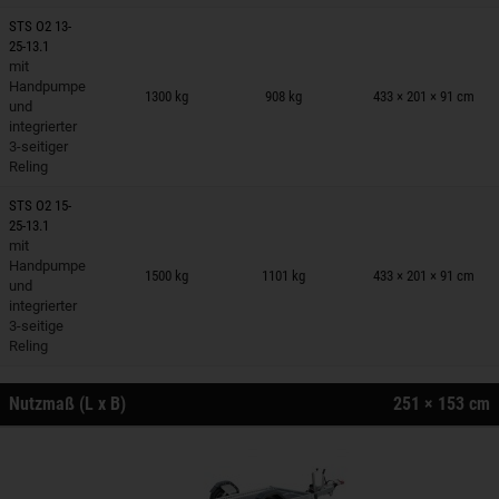
STS O2 13-
25-13.1
mit
nhänger auf Merkzettel
Handpumpe
1300 kg
908 kg
433 × 201 × 91 cm
und
integrierter
3-seitiger
Reling
STS O2 15-
25-13.1
mit
nhänger auf Merkzettel
Handpumpe
1500 kg
1101 kg
433 × 201 × 91 cm
und
integrierter
3-seitige
Reling
Nutzmaß (L x B)
251 × 153 cm