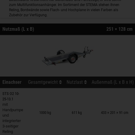
zum Multifunktionsanhänger. Im Sortiment der STEMA stehen Ihnen
Reling, Bordwände sowie Flach- und Hochplane in vielen Farben als
Zubehör zur Verfügung.
Nutzmaß (L x B)
251 × 128 cm
Einachser
Gesamtgewicht
Nutzlast
Außenmaß (L x B x H)
STS O2 10-
25-13.1
mit
nhänger auf Merkzettel
Handpumpe
1000 kg
611 kg
433 × 201 × 91 cm
und
integrierter
3-seitiger
Reling