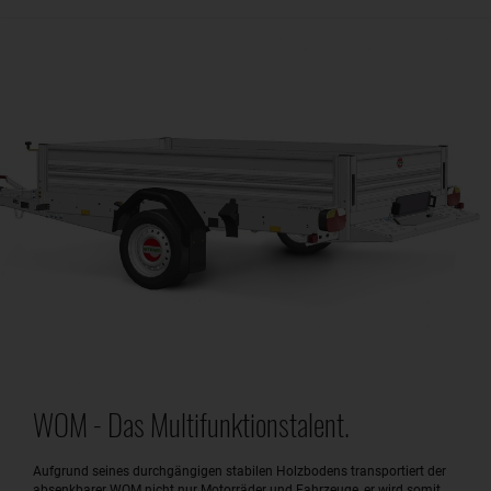
WOM - Das Multifunktionstalent.
Aufgrund seines durchgängigen stabilen Holzbodens transportiert der
absenkbarer WOM nicht nur Motorräder und Fahrzeuge, er wird somit