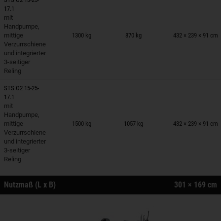
17.1
mit
nhänger auf Merkzettel
Handpumpe,
mittige
1300 kg
870 kg
432 × 239 × 91 cm
Verzurrschiene
und integrierter
3-seitiger
Reling
STS O2 15-25-
17.1
mit
nhänger auf Merkzettel
Handpumpe,
mittige
1500 kg
1057 kg
432 × 239 × 91 cm
Verzurrschiene
und integrierter
3-seitiger
Reling
Nutzmaß (L x B)
301 × 169 cm