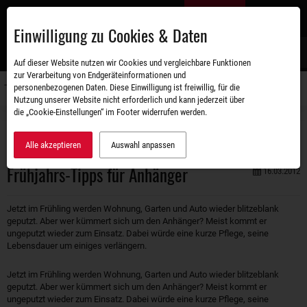
Zum
DE
Hauptinhalt
Einwilligung zu Cookies & Daten
S
Auf dieser Website nutzen wir Cookies und vergleichbare Funktionen
zur Verarbeitung von Endgeräteinformationen und
personenbezogenen Daten. Diese Einwilligung ist freiwillig, für die
Navigati
Nutzung unserer Website nicht erforderlich und kann jederzeit über
umschal
die „Cookie-Einstellungen“ im Footer widerrufen werden.
Unternehmen
Aktuelles
Frühjahrs-Tipps für Anhänger
Alle akzeptieren
Auswahl anpassen
Frühjahrs-Tipps für Anhänger
16.03.2012
Jetzt im Frühling werden Wohnung, Garten und Auto wieder blitzeblank
geputzt. Aber wer kümmert sich um den Anhänger? Meist kommt er
ungeputzt wieder zum Einsatz. Dabei würde eine kurze Pflege, seine
Lebensdauer um einiges verlängern.
Jetzt im Frühling werden Wohnung, Garten und Auto wieder blitzeblank
geputzt. Aber wer kümmert sich um den Anhänger? Meist kommt er
ungeputzt wieder zum Einsatz. Dabei würde eine kurze Pflege, seine