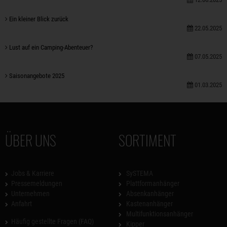
Ein kleiner Blick zurück
22.05.2025
Lust auf ein Camping-Abenteuer?
07.05.2025
Saisonangebote 2025
01.03.2025
ÜBER UNS
SORTIMENT
Jobs & Karriere
SySTEMA
Pressemeldungen
Plattformanhänger
Unternehmen
Absenkanhänger
Anfahrt
Kastenanhänger
Multifunktionsanhänger
Häufig gestellte Fragen (FAQ)
Kipper