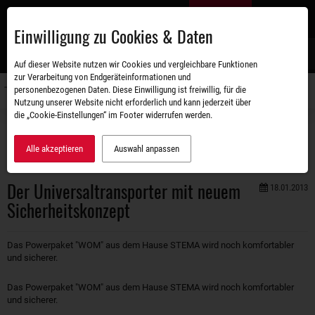
Zum
DE
Hauptinhalt
Einwilligung zu Cookies & Daten
S
Auf dieser Website nutzen wir Cookies und vergleichbare Funktionen
zur Verarbeitung von Endgeräteinformationen und
personenbezogenen Daten. Diese Einwilligung ist freiwillig, für die
Navigati
Nutzung unserer Website nicht erforderlich und kann jederzeit über
umschal
die „Cookie-Einstellungen“ im Footer widerrufen werden.
Unternehmen
Aktuelles
Der Universaltransporter mit neuem Sicherheitskonzept
Alle akzeptieren
Auswahl anpassen
Der Universaltransporter mit neuem
18.01.2013
Sicherheitskonzept
Das Powerpaket "WOM" aus dem Hause STEMA wird noch komfortabler
und sicherer.
Das Powerpaket "WOM" aus dem Hause STEMA wird noch komfortabler
und sicherer.