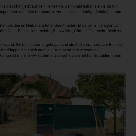
ich schon jetzt auf den Herbst vor. Denn bald haben sie viel zu tun.
ansportieren oder den Kompost zu verteilen – der richtige Anhänger kann
erten bei den im Herbst anstehenden Arbeiten. Etwa beim Transport von
öfe, GaLa-Bauer, Hausmeister, Platzwärter, Gärtner, Eigenheim-Besitzer
ückwand. Sie kann heruntergeklappt und als Auffahrrampe, zum Beispiel
e Gitterklappe lässt sich auch als Durchwurfsieb verwenden –
e Rampe ist mit STEMA-Sicherheitsverschlüssen mit komfortablem rotem