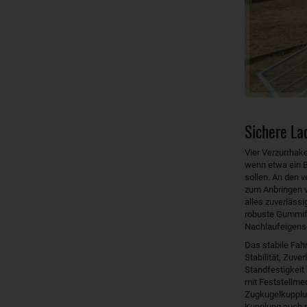
Sichere La
Vier Verzurrhak
wenn etwa ein 
sollen. An den 
zum Anbringen v
alles zuverläss
robuste Gummife
Nachlaufeigensc
Das stabile Fah
Stabilität, Zuve
Standfestigkeit
mit Feststellm
Zugkugelkupplung
Kupplung auch ri