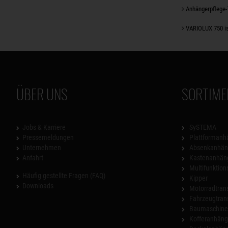
Anhängerpflege-
VARIOLUX 750 is
ÜBER UNS
SORTIME
Jobs & Karriere
SySTEMA
Pressemeldungen
Plattformanh
Unternehmen
Absenkanhän
Anfahrt
Kastenanhän
Multifunktio
Häufig gestellte Fragen (FAQ)
Kipper
Downloads
Motorradtrans
Fahrzeugtran
Baumaschinen
Kofferanhäng