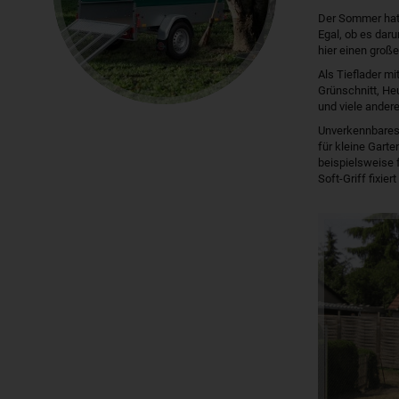
Der Sommer hat 
Egal, ob es daru
hier einen gro
Als Tieflader m
Grünschnitt, He
und viele andere
Unverkennbares 
für kleine Gart
beispielsweise 
Soft-Griff fixie