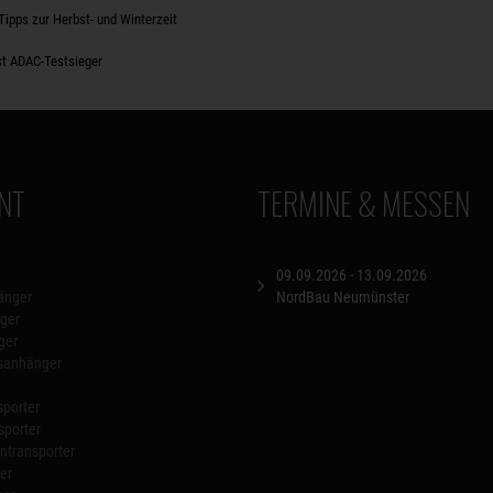
Tipps zur Herbst- und Winterzeit
t ADAC-Testsieger
NT
TERMINE & MESSEN
09.09.2026 - 13.09.2026
änger
NordBau Neumünster
ger
ger
nsanhänger
porter
sporter
transporter
er