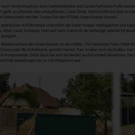
noch Hochkonjunktur, doch Gartenliebhaber und Landschaftsbau-Profis bereiten s
m geht, zu pflanzen oder umzupflanzen, Laub, Ernte, Grünschnitt und Holz zu tr
ßen Unterschied machen. Lernen Sie den STEMA Green Keeper kennen.
it praktischer Auffahrrampe unterstützt der Green Keeper Hobbygärtner und Exp
u, Stroh, Laub, Kompost, Holz und mehr. Damit ist der Anhänger optimal für Bauh
 geeignet.
Markenzeichen des Green Keeper ist die stabile, 116 Zentimeter hohe Gitter-R
enfräsen oder die Schubkarre, genutzt werden. Das ist aber noch nicht alles: Di
für Komposterde. Dafür lässt sie sich bei Bedarf auch komplett abnehmen. Di
rt und hält Belastungen bis zu 250 Kilogramm aus.