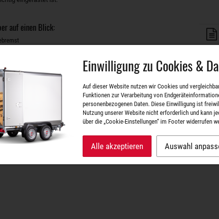
er auf einen Blick:
gebremst
ransportgüter rund um Garten und Grünpflege
 zu 622 Kilogramm – zulässiges Gesamtgewicht 750 kg
Einwilligung zu Cookies & D
adefläche integrierte Verzurrhaken zum Sichern der Ladung
fe zum Anbringen von Planen oder Netzen an den Bordwänden
gestell, STEMA-V-Deichsel und robuste Gummifederachse mit
Auf dieser Website nutzen wir Cookies und vergleichba
ängung für ideale Nachlaufeigenschaften und Straßenlage
Funktionen zur Verarbeitung von Endgeräteinformation
es Kompaktradlager
personenbezogenen Daten. Diese Einwilligung ist freiwill
 verzinktem Stahlblech – langlebig und vor Korrosion geschützt
Nutzung unserer Website nicht erforderlich und kann je
lung mit Sicherheitsanzeige und RED NOSE
über die „Cookie-Einstellungen“ im Footer widerrufen w
 einem Transport-Partner für den Herbst – der Sie natürlich auch
 Jahreszeit unterstützt? Erfahren Sie hier mehr über den Green
Alle akzeptieren
Auswahl anpass
en uns bei Fragen natürlich jederzeit auch gern persönlich
sere Mitarbeiter freuen sich auf Sie.