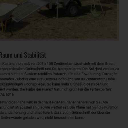
Raum und Stabilität
m Kasteninnenmaß von 201 x 108 Zentimetern lässt sich mit dem Green
hon ordentlich Grünschnitt und Co. transportieren. Die Nutzlast von bis zu
ramm bietet außerdem reichlich Potenzial für eine Erweiterung. Dazu gibt
assendes Zubehör eine Drei-Seiten-Hochplane von 80 Zentimetern Höhe
dazugehörigen Hochspriegel. So kann mehr Grünzeug gestapelt und
iert werden. Die Farbe der Plane? Natürlich grün! Für die Farbexperten:
RAL 6016
eständige Plane wird in der hauseigenen Planennäherei von STEMA
et und ist strapazierfähig sowie wetterfest. Die Plane hat hier die Funktion
dwanderhöhung und ist so fixiert, dass auch Grünschnitt der über die
 Seitenwände geladen wird, nicht herausfallen kann.