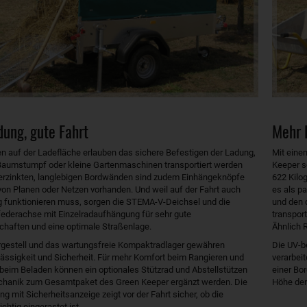
dung, gute Fahrt
Mehr 
en auf der Ladefläche erlauben das sichere Befestigen der Ladung,
Mit eine
Baumstumpf oder kleine Gartenmaschinen transportiert werden
Keeper sc
verzinkten, langlebigen Bordwänden sind zudem Einhängeknöpfe
622 Kilog
on Planen oder Netzen vorhanden. Und weil auf der Fahrt auch
es als p
ig funktionieren muss, sorgen die STEMA-V-Deichsel und die
und den 
derachse mit Einzelradaufhängung für sehr gute
transport
haften und eine optimale Straßenlage.
Ähnlich 
rgestell und das wartungsfreie Kompaktradlager gewähren
Die UV-b
rlässigkeit und Sicherheit. Für mehr Komfort beim Rangieren und
verarbeit
 beim Beladen können ein optionales Stützrad und Abstellstützen
einer Bor
echanik zum Gesamtpaket des Green Keeper ergänzt werden. Die
Höhe der
 mit Sicherheitsanzeige zeigt vor der Fahrt sicher, ob die
chtig eingerastet ist.