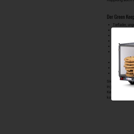
Der Green Keep
Tieflader, un
Optimal für T
Nutzlast: bis
Vier in die L
Einhängeknöp
Stabiles Fahr
Einzelradaufh
Wartungsfrei
Bordwände aus
Zugkugelkupp
Sie suchen nach
in jeder anderen
Keeper. Sie könn
kontaktieren. Un