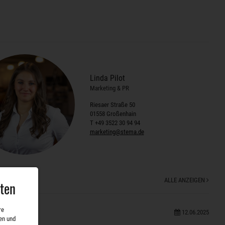
Linda Pilot
Marketing & PR
Riesaer Straße 50
01558 Großenhain
T +49 3522 30 94 94
marketing@stema.de
ALLE ANZEIGEN
aten
re
12.06.2025
en und