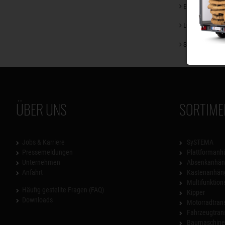
Ein kleiner Blick
Lust auf ein Ca
Saisonangebote
ÜBER UNS
SORTIME
Jobs & Karriere
SySTEMA
Pressemeldungen
Plattformanh
Unternehmen
Absenkanhän
Anfahrt
Kastenanhän
Multifunktio
Häufig gestellte Fragen (FAQ)
Kipper
Downloads
Motorradtrans
Fahrzeugtran
Baumaschinen