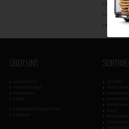
Ein kleiner Blick
Lust auf ein Ca
Saisonangebote
ÜBER UNS
SORTIME
Jobs & Karriere
SySTEMA
Pressemeldungen
Plattformanh
Unternehmen
Absenkanhän
Anfahrt
Kastenanhän
Multifunktio
Häufig gestellte Fragen (FAQ)
Kipper
Downloads
Motorradtrans
Fahrzeugtran
Baumaschinen