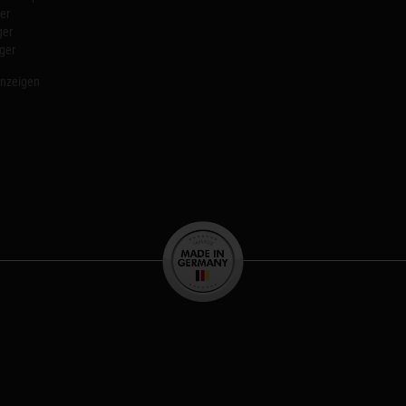
er
ger
ger
anzeigen