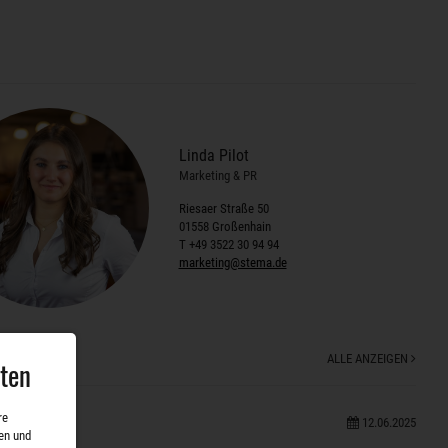
Linda Pilot
Marketing & PR
Riesaer Straße 50
01558 Großenhain
T +49 3522 30 94 94
marketing@stema.de
ALLE ANZEIGEN
aten
re
12.06.2025
en und