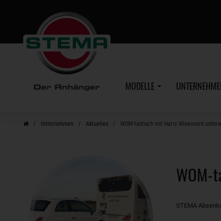
Zum
Hauptinhalt
MODELLE
UNTERNEHM
Unternehmen
Aktuelles
WOM-tastisch mit Harry Winevoord unter
WOM-ta
STEMA Absenkan