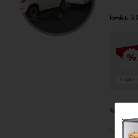
Newsletter & K
Weitere Neuigk
Engagement für 