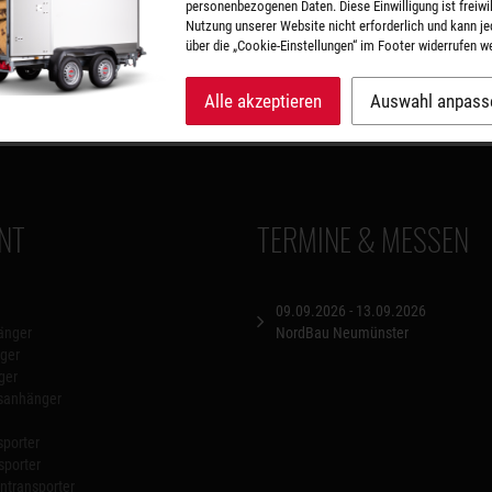
personenbezogenen Daten. Diese Einwilligung ist freiwill
 zurück
Nutzung unserer Website nicht erforderlich und kann je
über die „Cookie-Einstellungen“ im Footer widerrufen w
mping-Abenteuer?
 2025
Alle akzeptieren
Auswahl anpass
NT
TERMINE & MESSEN
09.09.2026 - 13.09.2026
änger
NordBau Neumünster
ger
ger
nsanhänger
porter
sporter
transporter