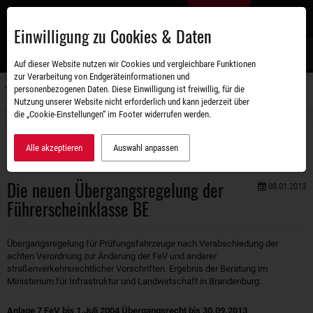
Zum
DE
Hauptinhalt
Einwilligung zu Cookies & Daten
S
Auf dieser Website nutzen wir Cookies und vergleichbare Funktionen
zur Verarbeitung von Endgeräteinformationen und
personenbezogenen Daten. Diese Einwilligung ist freiwillig, für die
Navigati
Nutzung unserer Website nicht erforderlich und kann jederzeit über
umschal
die „Cookie-Einstellungen“ im Footer widerrufen werden.
Unternehmen
Aktuelles
Die neuen Übergangsregelung der Führerscheinklasse BE
Alle akzeptieren
Auswahl anpassen
Die neuen Übergangsregelung der
08.01.2013
Führerscheinklasse BE
Übergangsregelung für Prüfungsfahrzeuge nach Verabschiedung der
achten Verordnung zur Änderung der FeV und anderer
straßenverkehrsrechtlicher Vorschriften. Ergebnis der Beratung im
Ministerium für Infrastruktur und Landwirtschaft in Brandenburg.
Anlage 7 FeV bis 1.Juli 2004 Übergangsrecht bis 30.09.2013