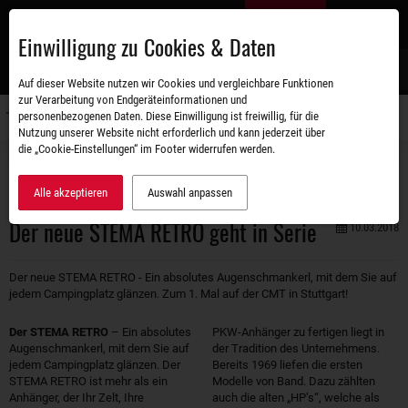
Zum
DE
Hauptinhalt
Einwilligung zu Cookies & Daten
S
Auf dieser Website nutzen wir Cookies und vergleichbare Funktionen
zur Verarbeitung von Endgeräteinformationen und
personenbezogenen Daten. Diese Einwilligung ist freiwillig, für die
Navigati
Nutzung unserer Website nicht erforderlich und kann jederzeit über
umschal
die „Cookie-Einstellungen“ im Footer widerrufen werden.
Unternehmen
Aktuelles
Der neue STEMA RETRO geht in Serie
Alle akzeptieren
Auswahl anpassen
Der neue STEMA RETRO geht in Serie
10.03.2018
Der neue STEMA RETRO - Ein absolutes Augenschmankerl, mit dem Sie auf
jedem Campingplatz glänzen. Zum 1. Mal auf der CMT in Stuttgart!
Der STEMA RETRO
– Ein absolutes
PKW-Anhänger zu fertigen liegt in
Augenschmankerl, mit dem Sie auf
der Tradition des Unternehmens.
jedem Campingplatz glänzen. Der
Bereits 1969 liefen die ersten
STEMA RETRO ist mehr als ein
Modelle von Band. Dazu zählten
Anhänger, der Ihr Zelt, Ihre
auch die alten „HP’s“, welche als