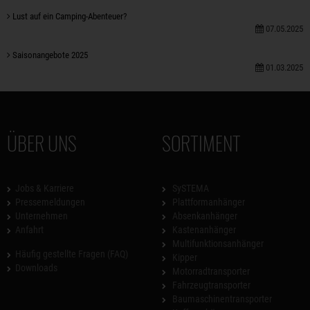
Lust auf ein Camping-Abenteuer?
07.05.2025
Saisonangebote 2025
01.03.2025
ÜBER UNS
SORTIMENT
Jobs & Karriere
SySTEMA
Pressemeldungen
Plattformanhänger
Unternehmen
Absenkanhänger
Anfahrt
Kastenanhänger
Multifunktionsanhänger
Häufig gestellte Fragen (FAQ)
Kipper
Downloads
Motorradtransporter
Fahrzeugtransporter
Baumaschinentransporter