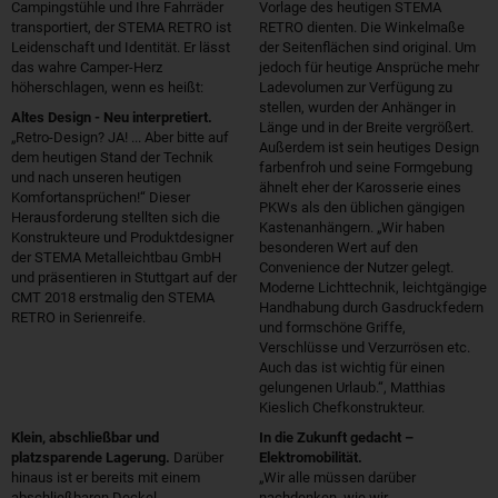
Campingstühle und Ihre Fahrräder
Vorlage des heutigen STEMA
transportiert, der STEMA RETRO ist
RETRO dienten. Die Winkelmaße
Leidenschaft und Identität. Er lässt
der Seitenflächen sind original. Um
das wahre Camper-Herz
jedoch für heutige Ansprüche mehr
höherschlagen, wenn es heißt:
Ladevolumen zur Verfügung zu
stellen, wurden der Anhänger in
Altes Design - Neu interpretiert.
Länge und in der Breite vergrößert.
„Retro-Design? JA! ... Aber bitte auf
Außerdem ist sein heutiges Design
dem heutigen Stand der Technik
farbenfroh und seine Formgebung
und nach unseren heutigen
ähnelt eher der Karosserie eines
Komfortansprüchen!“ Dieser
PKWs als den üblichen gängigen
Herausforderung stellten sich die
Kastenanhängern. „Wir haben
Konstrukteure und Produktdesigner
besonderen Wert auf den
der STEMA Metalleichtbau GmbH
Convenience der Nutzer gelegt.
und präsentieren in Stuttgart auf der
Moderne Lichttechnik, leichtgängige
CMT 2018 erstmalig den STEMA
Handhabung durch Gasdruckfedern
RETRO in Serienreife.
und formschöne Griffe,
Verschlüsse und Verzurrösen etc.
Auch das ist wichtig für einen
gelungenen Urlaub.“, Matthias
Kieslich Chefkonstrukteur.
Klein, abschließbar und
In die Zukunft gedacht –
platzsparende Lagerung.
Darüber
Elektromobilität.
hinaus ist er bereits mit einem
„Wir alle müssen darüber
abschließbaren Deckel
nachdenken, wie wir