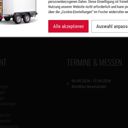
personenbezogenen Daten. Diese Einwilligung ist freiwill
 zurück
Nutzung unserer Website nicht erforderlich und kann je
über die „Cookie-Einstellungen“ im Footer widerrufen w
mping-Abenteuer?
 2025
Alle akzeptieren
Auswahl anpass
NT
TERMINE & MESSEN
09.09.2026 - 13.09.2026
änger
NordBau Neumünster
ger
ger
nsanhänger
porter
sporter
transporter