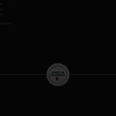
er
ger
ger
anzeigen