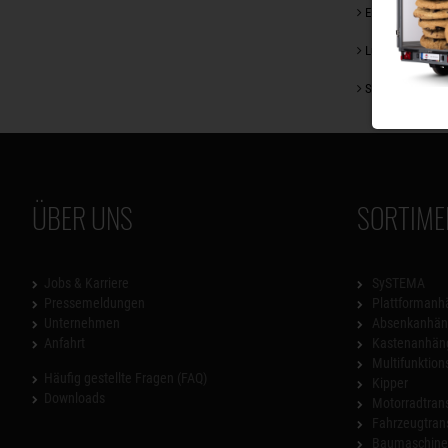
Ein kleiner Blick
Lust auf ein Ca
Saisonangebote
ÜBER UNS
SORTIME
Jobs & Karriere
SySTEMA
Pressemeldungen
Plattformanh
Unternehmen
Absenkanhän
Anfahrt
Kastenanhän
Multifunktio
Häufig gestellte Fragen (FAQ)
Kipper
Downloads
Motorradtrans
Fahrzeugtran
Baumaschinen