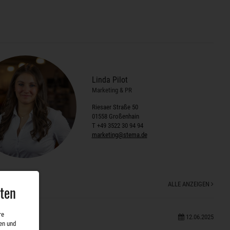
Linda Pilot
Marketing & PR
Riesaer Straße 50
01558 Großenhain
T +49 3522 30 94 94
marketing@stema.de
ALLE ANZEIGEN
aten
re
12.06.2025
en und