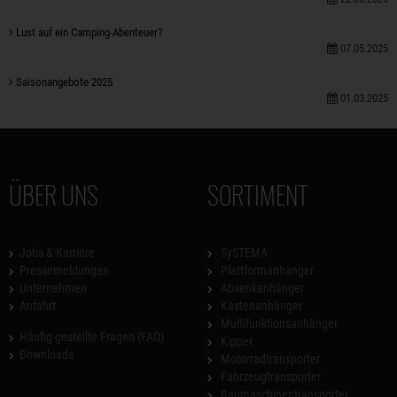
Lust auf ein Camping-Abenteuer?
07.05.2025
Saisonangebote 2025
01.03.2025
ÜBER UNS
SORTIMENT
Jobs & Karriere
SySTEMA
Pressemeldungen
Plattformanhänger
Unternehmen
Absenkanhänger
Anfahrt
Kastenanhänger
Multifunktionsanhänger
Häufig gestellte Fragen (FAQ)
Kipper
Downloads
Motorradtransporter
Fahrzeugtransporter
Baumaschinentransporter