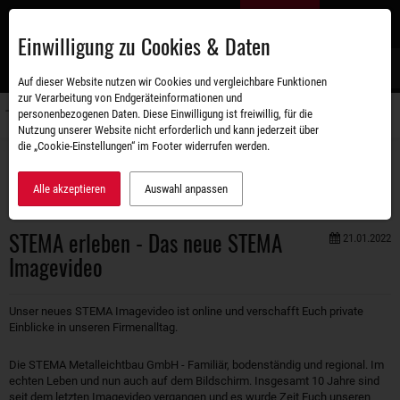
Zum
DE
Hauptinhalt
Einwilligung zu Cookies & Daten
S
Auf dieser Website nutzen wir Cookies und vergleichbare Funktionen
zur Verarbeitung von Endgeräteinformationen und
personenbezogenen Daten. Diese Einwilligung ist freiwillig, für die
Navigati
Nutzung unserer Website nicht erforderlich und kann jederzeit über
umschal
die „Cookie-Einstellungen“ im Footer widerrufen werden.
Unternehmen
Aktuelles
STEMA erleben - Das neue STEMA Imagevideo
Alle akzeptieren
Auswahl anpassen
STEMA erleben - Das neue STEMA
21.01.2022
Imagevideo
Unser neues STEMA Imagevideo ist online und verschafft Euch private
Einblicke in unseren Firmenalltag.
Die STEMA Metalleichtbau GmbH - Familiär, bodenständig und regional. Im
echten Leben und nun auch auf dem Bildschirm. Insgesamt 10 Jahre sind
seit dem letzten Imagevideo vergangen und es wurde Zeit Euch unseren