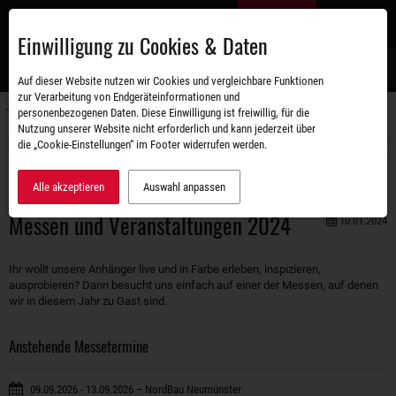
Zum
DE
Hauptinhalt
Einwilligung zu Cookies & Daten
S
Auf dieser Website nutzen wir Cookies und vergleichbare Funktionen
zur Verarbeitung von Endgeräteinformationen und
personenbezogenen Daten. Diese Einwilligung ist freiwillig, für die
Navigati
Nutzung unserer Website nicht erforderlich und kann jederzeit über
umschal
die „Cookie-Einstellungen“ im Footer widerrufen werden.
Unternehmen
Aktuelles
Messen und Veranstaltungen 2024
Alle akzeptieren
Auswahl anpassen
Messen und Veranstaltungen 2024
10.01.2024
Ihr wollt unsere Anhänger live und in Farbe erleben, inspizieren,
ausprobieren? Dann besucht uns einfach auf einer der Messen, auf denen
wir in diesem Jahr zu Gast sind.
Anstehende Messetermine
09.09.2026 - 13.09.2026 – NordBau Neumünster