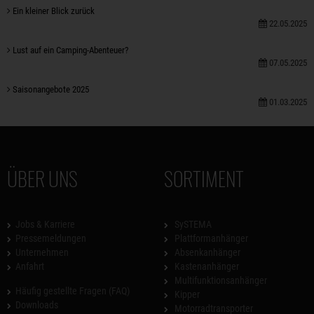
Ein kleiner Blick zurück
22.05.2025
Lust auf ein Camping-Abenteuer?
07.05.2025
Saisonangebote 2025
01.03.2025
ÜBER UNS
SORTIMENT
Jobs & Karriere
SySTEMA
Pressemeldungen
Plattformanhänger
Unternehmen
Absenkanhänger
Anfahrt
Kastenanhänger
Multifunktionsanhänger
Häufig gestellte Fragen (FAQ)
Kipper
Downloads
Motorradtransporter