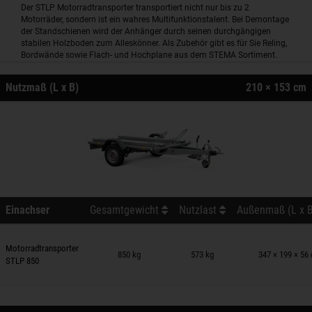
Der STLP Motorradtransporter transportiert nicht nur bis zu 2
Motorräder, sondern ist ein wahres Multifunktionstalent. Bei Demontage
der Standschienen wird der Anhänger durch seinen durchgängigen
stabilen Holzboden zum Alleskönner. Als Zubehör gibt es für Sie Reling,
Bordwände sowie Flach- und Hochplane aus dem STEMA Sortiment.
Nutzmaß (L x B)
210 × 153 cm
Einachser
Gesamtgewicht
Nutzlast
Außenmaß (L x B
nhänger auf Merkzettel
Motorradtransporter
850 kg
573 kg
347 × 199 × 56
STLP 850