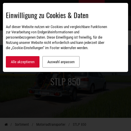
Zum
DE
Hauptinhalt
Einwilligung zu Cookies & Daten
S
Auf dieser Website nutzen wir Cookies und vergleichbare Funktionen
zur Verarbeitung von Endgeräteinformationen und
personenbezogenen Daten. Diese Einwilligung ist freiwillig, für die
Navigati
Nutzung unserer Website nicht erforderlich und kann jederzeit über
umschal
die „Cookie-Einstellungen“ im Footer widerrufen werden.
Alle akzeptieren
Auswahl anpassen
STLP 850
Sortiment
Motorradtransporter
STLP 850