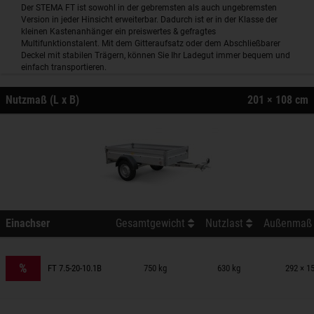
Der STEMA FT ist sowohl in der gebremsten als auch ungebremsten
Version in jeder Hinsicht erweiterbar. Dadurch ist er in der Klasse der
kleinen Kastenanhänger ein preiswertes & gefragtes
Multifunktionstalent. Mit dem Gitteraufsatz oder dem Abschließbarer
Deckel mit stabilen Trägern, können Sie Ihr Ladegut immer bequem und
einfach transportieren.
Nutzmaß (L x B)
201 × 108 cm
Einachser
Gesamtgewicht
Nutzlast
Außenmaß (
nhänger auf Merkzettel
%
FT 7.5-20-10.1B
750 kg
630 kg
292 × 1