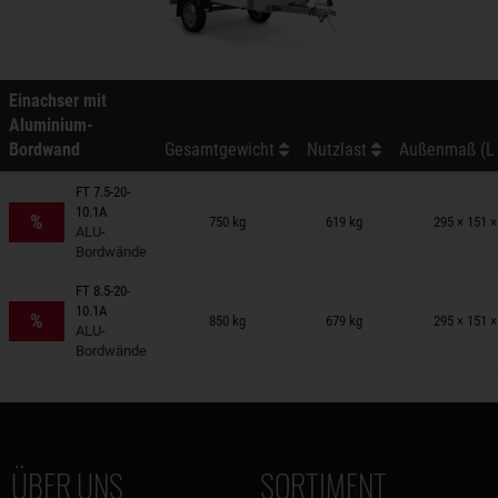
Einachser mit
Aluminium-
Bordwand
Gesamtgewicht
Nutzlast
Außenmaß (L 
FT 7.5-20-
nhänger auf Merkzettel
10.1A
%
750 kg
619 kg
295 × 151 
ALU-
Bordwände
FT 8.5-20-
nhänger auf Merkzettel
10.1A
%
850 kg
679 kg
295 × 151 
ALU-
Bordwände
ÜBER UNS
SORTIMENT