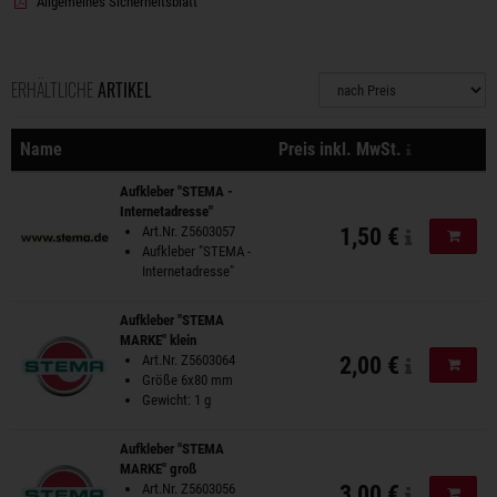
Allgemeines Sicherheitsblatt
ERHÄLTLICHE
ARTIKEL
Sortierung
zzgl. Versa
Name
Preis inkl. MwSt.
Aktionen
Aufkleber "STEMA -
Internetadresse"
Art.Nr. Z5603057
1,50 €
In de
Aufkleber "STEMA -
Internetadresse"
Aufkleber "STEMA
MARKE" klein
Art.Nr. Z5603064
2,00 €
In de
Größe 6x80 mm
Gewicht: 1 g
Aufkleber "STEMA
MARKE" groß
Art.Nr. Z5603056
3,00 €
In de