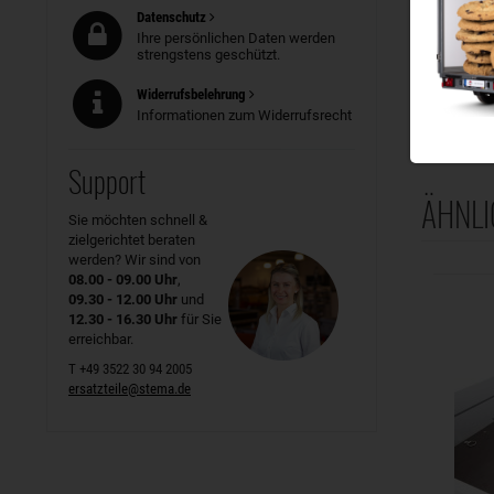
Datenschutz
Ihre persönlichen Daten werden
strengstens geschützt.
Widerrufsbelehrung
Informationen zum Widerrufsrecht
Support
ÄHNLI
Sie möchten schnell &
zielgerichtet beraten
werden? Wir sind von
08.00 - 09.00 Uhr
,
09.30 - 12.00 Uhr
und
12.30 - 16.30 Uhr
für Sie
erreichbar.
T +49 3522 30 94 2005
ersatzteile@stema.de