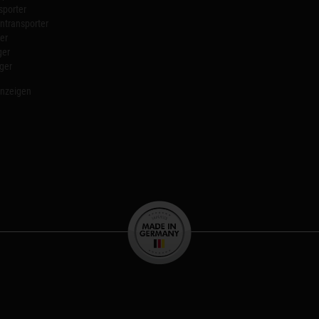
sporter
transporter
er
ger
ger
anzeigen