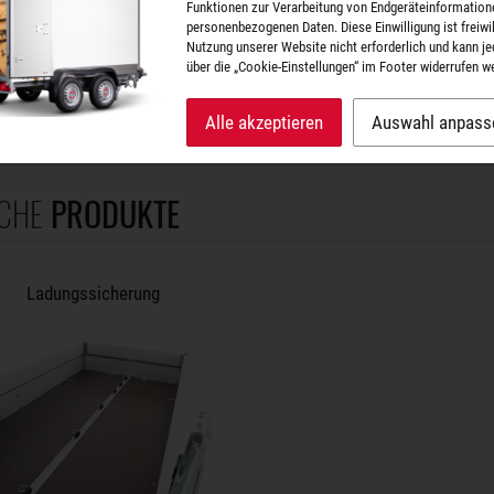
Funktionen zur Verarbeitung von Endgeräteinformation
personenbezogenen Daten. Diese Einwilligung ist freiwill
Zurrset "Profi" (4 Zurrpunkte)
Nutzung unserer Website nicht erforderlich und kann je
Art.Nr. ZT00806.1
über die „Cookie-Einstellungen“ im Footer widerrufen w
Stahl-Kunststoff-Fitting = 500 daN
76
Stück verfügbar
Alle akzeptieren
Auswahl anpass
CHE
PRODUKTE
Ladungssicherung