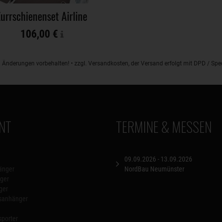
urrschienenset Airline
106,00 €
d Änderungen vorbehalten! • zzgl. Versandkosten, der Versand erfolgt mit DPD / S
NT
TERMINE & MESSEN
09.09.2026 - 13.09.2026
änger
NordBau Neumünster
ger
ger
nsanhänger
porter