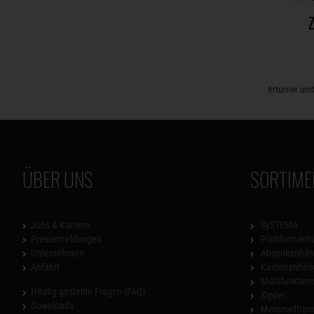
Z
Irrtümer un
ÜBER UNS
SORTIME
Jobs & Karriere
SySTEMA
Pressemeldungen
Plattformanh
Unternehmen
Absenkanhän
Anfahrt
Kastenanhän
Multifunktio
Häufig gestellte Fragen (FAQ)
Kipper
Downloads
Motorradtrans