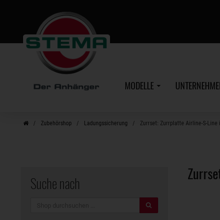
Zum
Hauptinhalt
MODELLE
UNTERNEHM
Zubehörshop
Ladungssicherung
Zurrset: Zurrplatte Airline-S-Line i
Zurrse
Suche nach
Suche