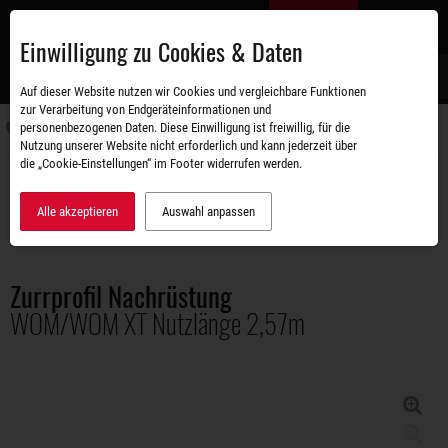
Zum
DE
Hauptinhalt
Einwilligung zu Cookies & Daten
S
Auf dieser Website nutzen wir Cookies und vergleichbare Funktionen
zur Verarbeitung von Endgeräteinformationen und
personenbezogenen Daten. Diese Einwilligung ist freiwillig, für die
Navigati
Nutzung unserer Website nicht erforderlich und kann jederzeit über
umschal
die „Cookie-Einstellungen“ im Footer widerrufen werden.
Zubehörshop
Ladungssicherung
Zurrprofil Nachrüstung WOM/WOM XT Nutzlänge 2,57m
Alle akzeptieren
Auswahl anpassen
Zurrprofil Nachrüstung
WOM/WOM XT Nutzlänge 2,57m