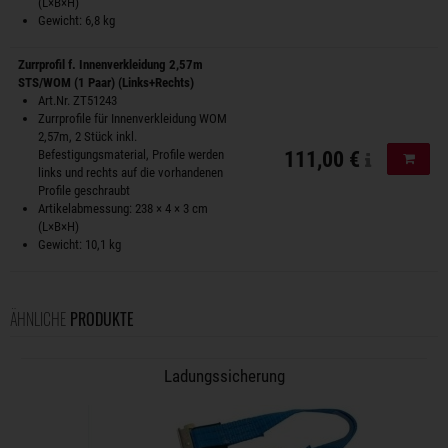
(L×B×H)
Gewicht: 6,8 kg
Zurrprofil f. Innenverkleidung 2,57m
STS/WOM (1 Paar) (Links+Rechts)
Art.Nr. ZT51243
Zurrprofile für Innenverkleidung WOM
2,57m, 2 Stück inkl.
Befestigungsmaterial, Profile werden
111,00 €
In de
links und rechts auf die vorhandenen
Profile geschraubt
Artikelabmessung: 238 × 4 × 3 cm
(L×B×H)
Gewicht: 10,1 kg
ÄHNLICHE
PRODUKTE
Ladungssicherung