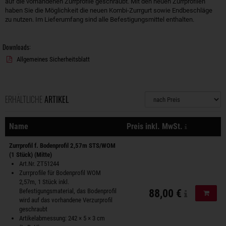
auf die vorhandenen Zurrprofile geschraubt. Mit den neuen Zurrprofilen
haben Sie die Möglichkeit die neuen Kombi-Zurrgurt sowie Endbeschläge
zu nutzen. Im Lieferumfang sind alle Befestigungsmittel enthalten.
Downloads:
Allgemeines Sicherheitsblatt
ERHÄLTLICHE
ARTIKEL
Sortierung
zzgl. Versa
Name
Preis inkl. MwSt.
Aktionen
Zurrprofil f. Bodenprofil 2,57m STS/WOM
(1 Stück) (Mitte)
Art.Nr. ZT51244
Zurrprofile für Bodenprofil WOM
2,57m, 1 Stück inkl.
Befestigungsmaterial, das Bodenprofil
88,00 €
In de
wird auf das vorhandene Verzurprofil
geschraubt
Artikelabmessung: 242 × 5 × 3 cm