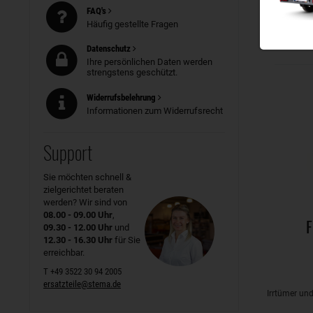
FAQ's
ÄHNLI
Häufig gestellte Fragen
Datenschutz
Ihre persönlichen Daten werden
strengstens geschützt.
Widerrufsbelehrung
Informationen zum Widerrufsrecht
Support
Sie möchten schnell &
zielgerichtet beraten
werden? Wir sind von
08.00 - 09.00 Uhr
,
F
09.30 - 12.00 Uhr
und
12.30 - 16.30 Uhr
für Sie
erreichbar.
T +49 3522 30 94 2005
ersatzteile@stema.de
Irrtümer un