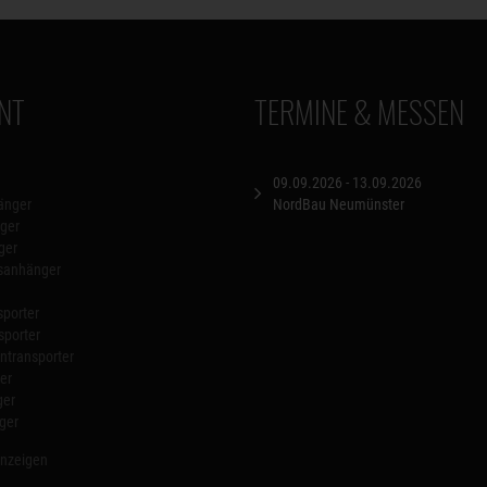
NT
TERMINE & MESSEN
09.09.2026 - 13.09.2026
änger
NordBau Neumünster
ger
ger
nsanhänger
porter
sporter
transporter
er
ger
ger
anzeigen