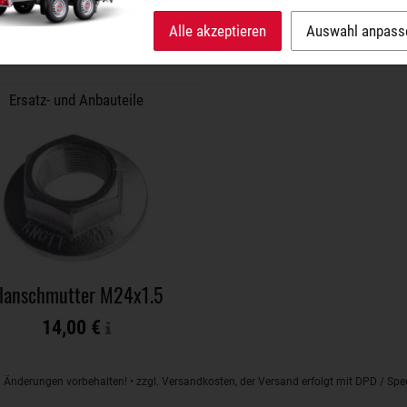
CHE
PRODUKTE
Alle akzeptieren
Auswahl anpass
Ersatz- und Anbauteile
lanschmutter M24x1.5
14,00 €
d Änderungen vorbehalten! • zzgl. Versandkosten, der Versand erfolgt mit DPD / S