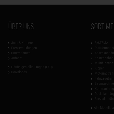
ÜBER UNS
SORTIME
Jobs & Karriere
SySTEMA
Pressemeldungen
Plattformanh
Unternehmen
Absenkanhän
Anfahrt
Kastenanhän
Multifunktio
Häufig gestellte Fragen (FAQ)
Kipper
Downloads
Motorradtrans
Fahrzeugtran
Baumaschinen
Kofferanhäng
Deckelanhän
Spezialanhän
Alle Modelle 