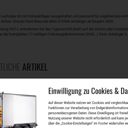
l Laufnabe ist mit Kompaktlager ausgestattet und passend für ungebremste An
 Achse. Einsatz fand diese bei allen STEMA-Anhänger ab Baujahr 2009.
nung VG7-L entnehmen Sie den Typenschild direkt auf der Achse oder kontakti
e der kompletten 17-stelligen Fahrzeugidentnummer (WSE...) Ihres Anhänger`s.
TLICHE
ARTIKEL
Einwilligung zu Cookies & D
Laufnabe mit Kompaktlager für 750 kg Anhänger +++SET - inklusive der Flanschm
Art.Nr. ET4504200
Auf dieser Website nutzen wir Cookies und vergleichba
VG7-L, Lagerdurchmesser 34 mm, passend ab Baujahr 2009
Funktionen zur Verarbeitung von Endgeräteinformation
Gewicht: 2,9 kg
personenbezogenen Daten. Diese Einwilligung ist freiwill
Nutzung unserer Website nicht erforderlich und kann je
über die „Cookie-Einstellungen“ im Footer widerrufen w