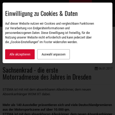
Zum
DE
Hauptinhalt
Einwilligung zu Cookies & Daten
S
Auf dieser Website nutzen wir Cookies und vergleichbare Funktionen
zur Verarbeitung von Endgeräteinformationen und
personenbezogenen Daten. Diese Einwilligung ist freiwillig, für die
Navigati
Nutzung unserer Website nicht erforderlich und kann jederzeit über
umschal
die „Cookie-Einstellungen“ im Footer widerrufen werden.
Unternehmen
Aktuelles
Sachsenkrad - die erste Motorradmesse des Jahres in Dresden
Alle akzeptieren
Auswahl anpassen
Sachsenkrad - die erste
06.01.2017
Motorradmesse des Jahres in Dresden
STEMA ist mit mit dem absenkbaren Alleskönner, dem neuen
Absenkanhänger WOM XT dabei.
Mehr als 140 Aussteller präsentieren sich und viele Deutschlandpremieren
aus der Motorsportszene auf über 10.000 qm.
STEMA ist mit dem absenkbaren Alleskönner, dem neuen Absenkanhänger