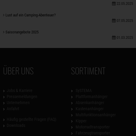
22.05.2025
Lust auf ein Camping-Abenteuer?
07.05.2025
Saisonangebote 2025
01.03.2025
ÜBER UNS
SORTIMENT
Jobs & Karriere
SySTEMA
Pressemeldungen
Plattformanhänger
Unternehmen
Absenkanhänger
Anfahrt
Kastenanhänger
Multifunktionsanhänger
Häufig gestellte Fragen (FAQ)
Kipper
Downloads
Motorradtransporter
Fahrzeugtransporter